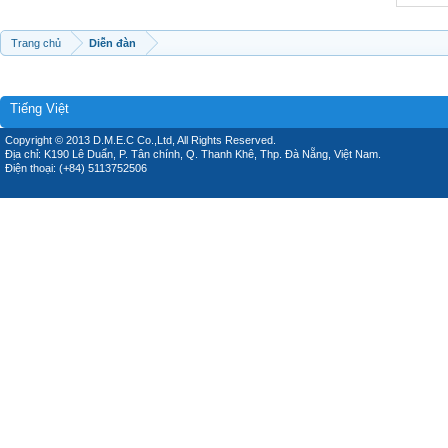
Trang chủ
Diễn đàn
Tiếng Việt
Copyright © 2013 D.M.E.C Co.,Ltd, All Rights Reserved.
Địa chỉ: K190 Lê Duẩn, P. Tân chính, Q. Thanh Khê, Thp. Đà Nẵng, Việt Nam.
Điện thoại: (+84) 5113752506