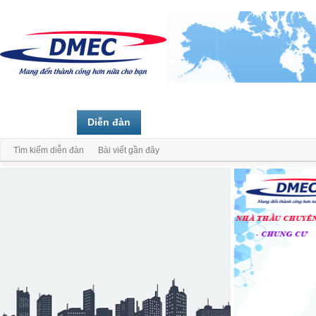
Trang chủ
Diễn đàn
Thành viên
Tìm kiếm diễn đàn
Bài viết gần đây