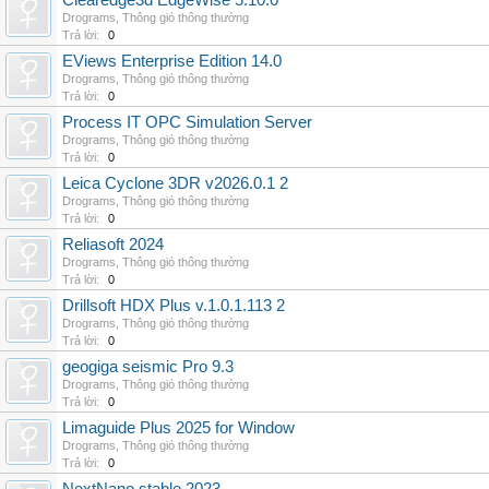
Clearedge3d EdgeWise 5.10.0
Drograms
,
Thông gió thông thường
Trả lời:
0
EViews Enterprise Edition 14.0
Drograms
,
Thông gió thông thường
Trả lời:
0
Process IT OPC Simulation Server
Drograms
,
Thông gió thông thường
Trả lời:
0
Leica Cyclone 3DR v2026.0.1 2
Drograms
,
Thông gió thông thường
Trả lời:
0
Reliasoft 2024
Drograms
,
Thông gió thông thường
Trả lời:
0
Drillsoft HDX Plus v.1.0.1.113 2
Drograms
,
Thông gió thông thường
Trả lời:
0
geogiga seismic Pro 9.3
Drograms
,
Thông gió thông thường
Trả lời:
0
Limaguide Plus 2025 for Window
Drograms
,
Thông gió thông thường
Trả lời:
0