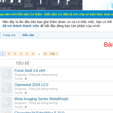
ễn đàn Cơ Điện - Diễn đàn Cơ điện là nơi chia sẽ kiến thức kinh nghiệm trong 
Nếu đây là lần đầu tiên bạn ghé thăm dmec.vn và có thắc mắc, bạn có th
để trở thành thành viên
để bắt đầu đăng bán sản phẩm của mình.
Trang chủ
Diễn đàn
Bài
1
2
3
4
5
6
→
10
Tiếp >
TIÊU ĐỀ
Forsk Atoll 3.6 x64
Drograms
,
Thông gió thông thường
Trả lời:
0
Openwind 2024 v2.0
Drograms
,
Thông gió thông thường
Trả lời:
0
Meta Imaging Series MetaMorph
Drograms
,
Thông gió thông thường
Trả lời:
0