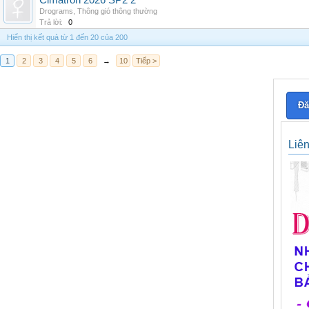
Cimatron 2026 SP2 2
Drograms
,
Thông gió thông thường
Trả lời:
0
Hiển thị kết quả từ 1 đến 20 của 200
1
2
3
4
5
6
→
10
Tiếp >
Đă
Liê