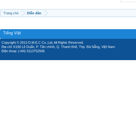
Trang chủ
Diễn đàn
Tiếng Việt
Copyright © 2013 D.M.E.C Co.,Ltd, All Rights Reserved.
Địa chỉ: K190 Lê Duẩn, P. Tân chính, Q. Thanh Khê, Thp. Đà Nẵng, Việt Nam.
Điện thoại: (+84) 5113752506