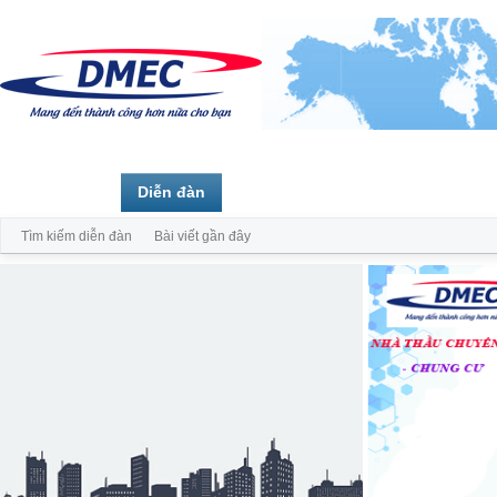
Trang chủ
Diễn đàn
Thành viên
Tìm kiếm diễn đàn
Bài viết gần đây