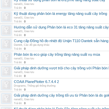
Kỹ thuật sử dụng phân bón lá enzyme tăng năng suất cây
nana01
,
Giao lưu
Trả lời:
0
Kỹ thuật dùng phân bón lá energy tăng năng suất cây trồng
nana01
,
Giao lưu
Trả lời:
0
Hướng dẫn sử dụng Phân bón lá eco 31 tăng năng suất cây
nana01
,
Giao lưu
Trả lời:
0
Cung cấp Đồng hồ đo nhiệt độ Unijin T110 Dantek sẵn hàng 
Dantek
,
Các đồ gia dụng khác
Trả lời:
0
Phân bón lá eco giúp cây trồng tăng năng suất vụ mùa
nana01
,
Giao lưu
Trả lời:
0
Giải pháp dinh dưỡng vượt trội cho cây trồng với Phân bón 
nana01
,
Giao lưu
Trả lời:
0
COAA PlanePlotter 6.7.4.4 2
Drograms
,
Thông gió thông thường
Trả lời:
0
Giải pháp dinh dưỡng cây trồng tối ưu từ Phân bón lá ds gol
nana01
,
Giao lưu
Trả lời:
0