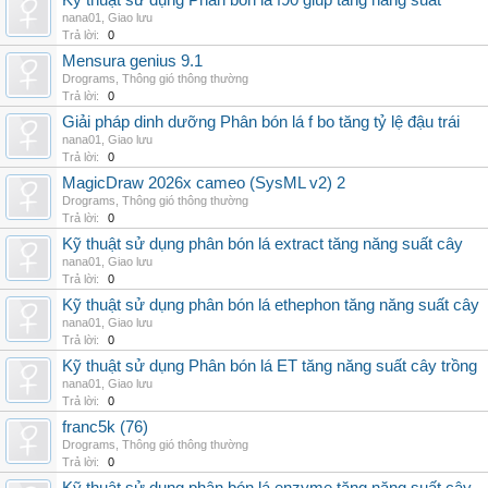
Kỹ thuật sử dụng Phân bón lá f90 giúp tăng năng suất
nana01
,
Giao lưu
Trả lời:
0
Mensura genius 9.1
Drograms
,
Thông gió thông thường
Trả lời:
0
Giải pháp dinh dưỡng Phân bón lá f bo tăng tỷ lệ đậu trái
nana01
,
Giao lưu
Trả lời:
0
MagicDraw 2026x cameo (SysML v2) 2
Drograms
,
Thông gió thông thường
Trả lời:
0
Kỹ thuật sử dụng phân bón lá extract tăng năng suất cây
nana01
,
Giao lưu
Trả lời:
0
Kỹ thuật sử dụng phân bón lá ethephon tăng năng suất cây
nana01
,
Giao lưu
Trả lời:
0
Kỹ thuật sử dụng Phân bón lá ET tăng năng suất cây trồng
nana01
,
Giao lưu
Trả lời:
0
franc5k (76)
Drograms
,
Thông gió thông thường
Trả lời:
0