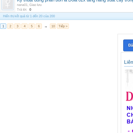
Kỹ thuật dùng phân bón lá Dola 02x tăng năng suất cây trồn
nana01
,
Giao lưu
Trả lời:
0
Hiển thị kết quả từ 1 đến 20 của 200
1
2
3
4
5
6
→
10
Tiếp >
Đă
Liê