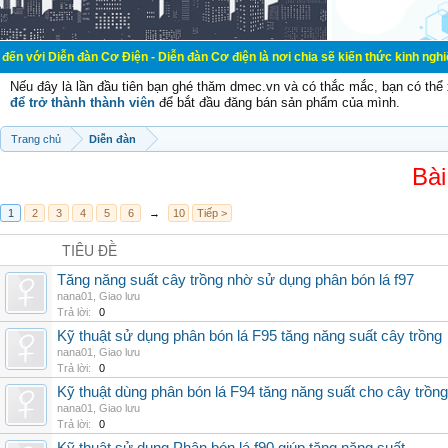
đàn Cơ Điện - Diễn đàn Cơ điện là nơi chia sẽ kiến thức kinh nghiệm trong lãn
Nếu đây là lần đầu tiên bạn ghé thăm dmec.vn và có thắc mắc, bạn có th
để trở thành thành viên
để bắt đầu đăng bán sản phẩm của mình.
Trang chủ
Diễn đàn
Bài
1
2
3
4
5
6
→
10
Tiếp >
TIÊU ĐỀ
Tăng năng suất cây trồng nhờ sử dụng phân bón lá f97
nana01
,
Giao lưu
Trả lời:
0
Kỹ thuật sử dụng phân bón lá F95 tăng năng suất cây trồng
nana01
,
Giao lưu
Trả lời:
0
Kỹ thuật dùng phân bón lá F94 tăng năng suất cho cây trồng
nana01
,
Giao lưu
Trả lời:
0