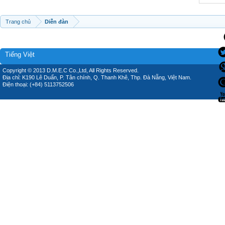
Trang chủ
Diễn đàn
Tiếng Việt
Copyright © 2013 D.M.E.C Co.,Ltd, All Rights Reserved.
Địa chỉ: K190 Lê Duẩn, P. Tân chính, Q. Thanh Khê, Thp. Đà Nẵng, Việt Nam.
Điện thoại: (+84) 5113752506