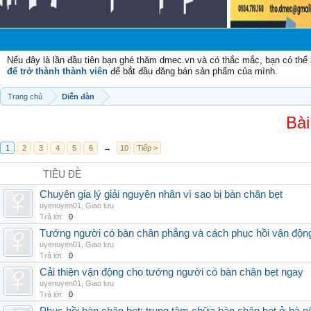
C
Nếu đây là lần đầu tiên bạn ghé thăm dmec.vn và có thắc mắc, bạn có th
để trở thành thành viên
để bắt đầu đăng bán sản phẩm của mình.
Trang chủ
Diễn đàn
Bài
1
2
3
4
5
6
→
10
Tiếp >
TIÊU ĐỀ
Chuyên gia lý giải nguyên nhân vì sao bị bàn chân bẹt
uyenuyen01
,
Giao lưu
Trả lời:
0
Tướng người có bàn chân phẳng và cách phục hồi vận độn
uyenuyen01
,
Giao lưu
Trả lời:
0
Cải thiện vận động cho tướng người có bàn chân bẹt ngay
uyenuyen01
,
Giao lưu
Trả lời:
0