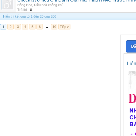
Checklist 8 Tiêu Chí Đánh Giá Nhà Thầu HVAC Trước Khi
Hồng Hoa
,
Điều hoà không khí
Trả lời:
0
Hiển thị kết quả từ 1 đến 20 của 200
1
2
3
4
5
6
→
10
Tiếp >
Đă
Liê