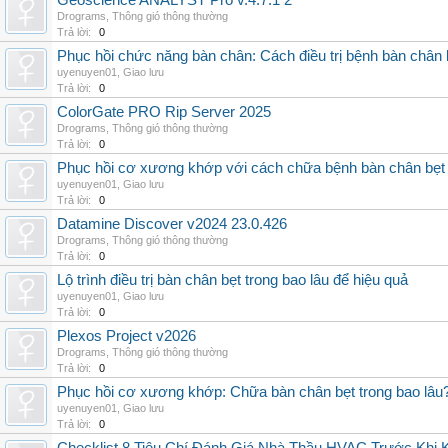
Geoscience ANALYST Pro v.4.7.1 2
Drograms
,
Thông gió thông thường
Trả lời:
0
Phục hồi chức năng bàn chân: Cách điều trị bệnh bàn chân 
uyenuyen01
,
Giao lưu
Trả lời:
0
ColorGate PRO Rip Server 2025
Drograms
,
Thông gió thông thường
Trả lời:
0
Phục hồi cơ xương khớp với cách chữa bệnh bàn chân bẹt
uyenuyen01
,
Giao lưu
Trả lời:
0
Datamine Discover v2024 23.0.426
Drograms
,
Thông gió thông thường
Trả lời:
0
Lộ trình điều trị bàn chân bẹt trong bao lâu để hiệu quả
uyenuyen01
,
Giao lưu
Trả lời:
0
Plexos Project v2026
Drograms
,
Thông gió thông thường
Trả lời:
0
Phục hồi cơ xương khớp: Chữa bàn chân bẹt trong bao lâu
uyenuyen01
,
Giao lưu
Trả lời:
0