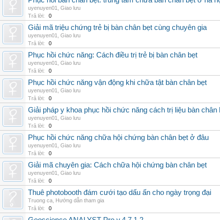
Phục hồi bàn chân bẹt: trung tâm chữa bàn chân bẹt ở hà n
uyenuyen01
,
Giao lưu
Trả lời:
0
Giải mã triệu chứng trẻ bị bàn chân bẹt cùng chuyên gia
uyenuyen01
,
Giao lưu
Trả lời:
0
Phục hồi chức năng: Cách điều trị trẻ bị bàn chân bẹt
uyenuyen01
,
Giao lưu
Trả lời:
0
Phục hồi chức năng vận động khi chữa tật bàn chân bẹt
uyenuyen01
,
Giao lưu
Trả lời:
0
Giải pháp y khoa phục hồi chức năng cách trị liệu bàn chân 
uyenuyen01
,
Giao lưu
Trả lời:
0
Phục hồi chức năng chữa hội chứng bàn chân bẹt ở đâu
uyenuyen01
,
Giao lưu
Trả lời:
0
Giải mã chuyên gia: Cách chữa hội chứng bàn chân bẹt
uyenuyen01
,
Giao lưu
Trả lời:
0
Thuê photobooth đám cưới tạo dấu ấn cho ngày trọng đại
Truong ca
,
Hướng dẫn tham gia
Trả lời:
0