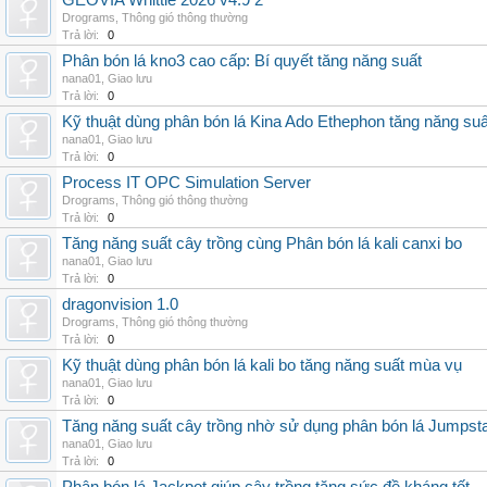
GEOVIA Whittle 2026 v4.9 2
Drograms
,
Thông gió thông thường
Trả lời:
0
Phân bón lá kno3 cao cấp: Bí quyết tăng năng suất
nana01
,
Giao lưu
Trả lời:
0
Kỹ thuật dùng phân bón lá Kina Ado Ethephon tăng năng suấ
nana01
,
Giao lưu
Trả lời:
0
Process IT OPC Simulation Server
Drograms
,
Thông gió thông thường
Trả lời:
0
Tăng năng suất cây trồng cùng Phân bón lá kali canxi bo
nana01
,
Giao lưu
Trả lời:
0
dragonvision 1.0
Drograms
,
Thông gió thông thường
Trả lời:
0
Kỹ thuật dùng phân bón lá kali bo tăng năng suất mùa vụ
nana01
,
Giao lưu
Trả lời:
0
Tăng năng suất cây trồng nhờ sử dụng phân bón lá Jumpsta
nana01
,
Giao lưu
Trả lời:
0