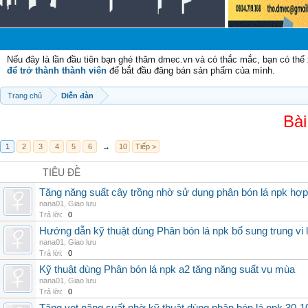
Nếu đây là lần đầu tiên bạn ghé thăm dmec.vn và có thắc mắc, bạn có th
để trở thành thành viên
để bắt đầu đăng bán sản phẩm của mình.
Trang chủ
Diễn đàn
Bài
1
2
3
4
5
6
→
10
Tiếp >
TIÊU ĐỀ
Tăng năng suất cây trồng nhờ sử dụng phân bón lá npk hợp 
nana01
,
Giao lưu
Trả lời:
0
Hướng dẫn kỹ thuật dùng Phân bón lá npk bổ sung trung vi
nana01
,
Giao lưu
Trả lời:
0
Kỹ thuật dùng Phân bón lá npk a2 tăng năng suất vụ mùa
nana01
,
Giao lưu
Trả lời:
0