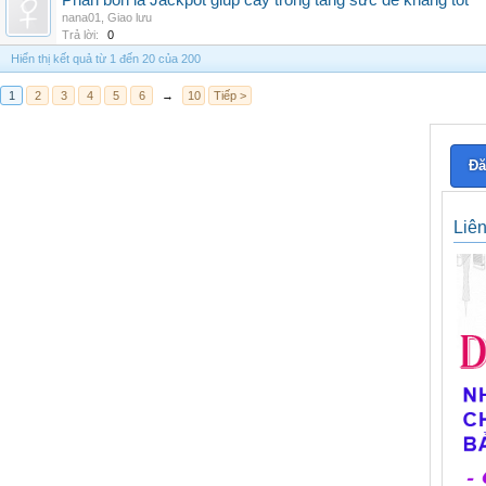
Phân bón lá Jackpot giúp cây trồng tăng sức đề kháng tốt
nana01
,
Giao lưu
Trả lời:
0
Hiển thị kết quả từ 1 đến 20 của 200
1
2
3
4
5
6
→
10
Tiếp >
Đă
Liê