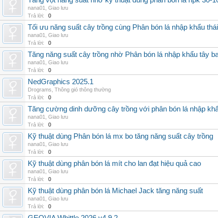
Tăng vọt năng suất nhờ kỹ thuật dùng phân bón lá npk 30-1
nana01
,
Giao lưu
Trả lời:
0
Tối ưu năng suất cây trồng cùng Phân bón lá nhập khẩu thái
nana01
,
Giao lưu
Trả lời:
0
Tăng năng suất cây trồng nhờ Phân bón lá nhập khẩu tây b
nana01
,
Giao lưu
Trả lời:
0
NedGraphics 2025.1
Drograms
,
Thông gió thông thường
Trả lời:
0
Tăng cường dinh dưỡng cây trồng với phân bón lá nhập kh
nana01
,
Giao lưu
Trả lời:
0
Kỹ thuật dùng Phân bón lá mx bo tăng năng suất cây trồng
nana01
,
Giao lưu
Trả lời:
0
Kỹ thuật dùng phân bón lá mít cho lan đạt hiệu quả cao
nana01
,
Giao lưu
Trả lời:
0
Kỹ thuật dùng phân bón lá Michael Jack tăng năng suất
nana01
,
Giao lưu
Trả lời:
0