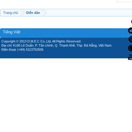
Trang chủ
Diễn đàn
Tiếng Việt
Copyright © 2013 D.M.E.C Co.,Ltd, All Rights Reserved.
Địa chỉ: K190 Lê Duẩn, P. Tân chính, Q. Thanh Khê, Thp. Đà Nẵng, Việt Nam.
Điện thoại: (+84) 5113752506