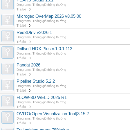
PEAKS Studio 13.1
Drograms
,
Thông gió thông thường
Trả lời:
0
Microgeo OverMap 2026 v8.05.00
Drograms
,
Thông gió thông thường
Trả lời:
0
Res3DInv v2026.1
Drograms
,
Thông gió thông thường
Trả lời:
0
Drillsoft HDX Plus v.1.0.1.113
Drograms
,
Thông gió thông thường
Trả lời:
0
Pandat 2026
Drograms
,
Thông gió thông thường
Trả lời:
0
Pipeline Studio 5.2 2
Drograms
,
Thông gió thông thường
Trả lời:
0
FLOW-3D WELD 2025 R1
Drograms
,
Thông gió thông thường
Trả lời:
0
OVITO(Open Visualization Tool)3.15.2
Drograms
,
Thông gió thông thường
Trả lời:
0