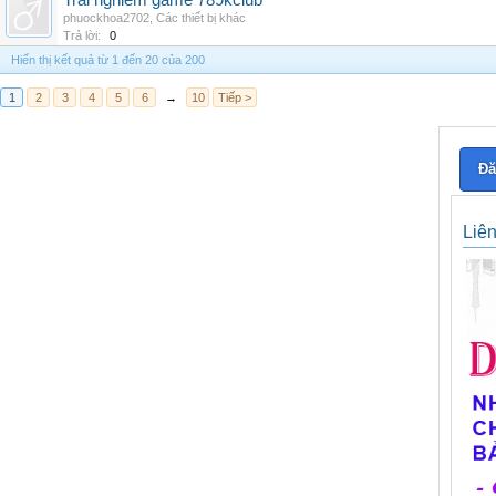
Trai nghiem game 789kclub
phuockhoa2702
,
Các thiết bị khác
Trả lời:
0
Hiển thị kết quả từ 1 đến 20 của 200
1
2
3
4
5
6
→
10
Tiếp >
Đă
Liê