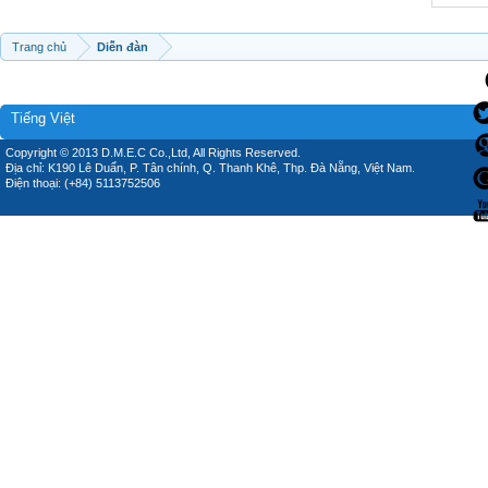
Trang chủ
Diễn đàn
Tiếng Việt
Copyright © 2013 D.M.E.C Co.,Ltd, All Rights Reserved.
Địa chỉ: K190 Lê Duẩn, P. Tân chính, Q. Thanh Khê, Thp. Đà Nẵng, Việt Nam.
Điện thoại: (+84) 5113752506