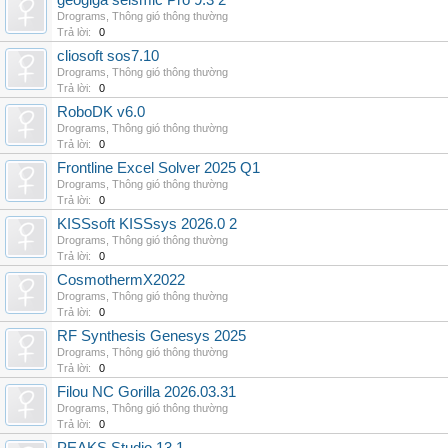
geogiga seismic Pro 9.3 2
Drograms
,
Thông gió thông thường
Trả lời:
0
cliosoft sos7.10
Drograms
,
Thông gió thông thường
Trả lời:
0
RoboDK v6.0
Drograms
,
Thông gió thông thường
Trả lời:
0
Frontline Excel Solver 2025 Q1
Drograms
,
Thông gió thông thường
Trả lời:
0
KISSsoft KISSsys 2026.0 2
Drograms
,
Thông gió thông thường
Trả lời:
0
CosmothermX2022
Drograms
,
Thông gió thông thường
Trả lời:
0
RF Synthesis Genesys 2025
Drograms
,
Thông gió thông thường
Trả lời:
0
Filou NC Gorilla 2026.03.31
Drograms
,
Thông gió thông thường
Trả lời:
0