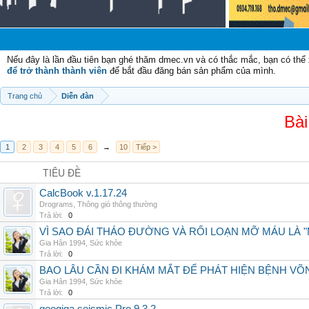
Nếu đây là lần đầu tiên bạn ghé thăm dmec.vn và có thắc mắc, bạn có th
để trở thành thành viên
để bắt đầu đăng bán sản phẩm của mình.
Trang chủ
Diễn đàn
Bài
1
2
3
4
5
6
→
10
Tiếp >
TIÊU ĐỀ
CalcBook v.1.17.24
Drograms
,
Thông gió thông thường
Trả lời:
0
VÌ SAO ĐÁI THÁO ĐƯỜNG VÀ RỐI LOẠN MỠ MÁU LÀ 
Gia Hân 1994
,
Sức khỏe
Trả lời:
0
BAO LÂU CẦN ĐI KHÁM MẮT ĐỂ PHÁT HIỆN BỆNH V
Gia Hân 1994
,
Sức khỏe
Trả lời:
0