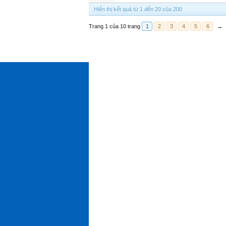
Hiển thị kết quả từ 1 đến 20 của 200
Trang 1 của 10 trang
1
2
3
4
5
6
→