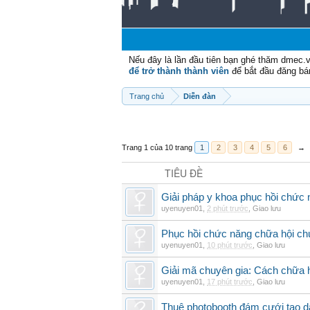
Nếu đây là lần đầu tiên bạn ghé thăm dmec.
để trở thành thành viên
để bắt đầu đăng bá
Trang chủ
Diễn đàn
Trang 1 của 10 trang
1
2
3
4
5
6
→
TIÊU ĐỀ
Giải pháp y khoa phục hồi chức n
uyenuyen01
,
2 phút trước
,
Giao lưu
Phục hồi chức năng chữa hội ch
uyenuyen01
,
10 phút trước
,
Giao lưu
Giải mã chuyên gia: Cách chữa 
uyenuyen01
,
17 phút trước
,
Giao lưu
Thuê photobooth đám cưới tạo dấ