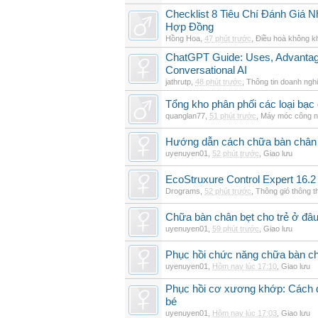
Checklist 8 Tiêu Chí Đánh Giá
Hợp Đồng
Hồng Hoa
,
47 phút trước
,
Điều hoà không k
ChatGPT Guide: Uses, Advantage
Conversational AI
jathrutp
,
48 phút trước
,
Thông tin doanh ngh
Tổng kho phân phối các loại bạc c
quanglan77
,
51 phút trước
,
Máy móc công n
Hướng dẫn cách chữa bàn chân b
uyenuyen01
,
52 phút trước
,
Giao lưu
EcoStruxure Control Expert 16.2
Drograms
,
52 phút trước
,
Thông gió thông 
Chữa bàn chân bẹt cho trẻ ở đâu
uyenuyen01
,
59 phút trước
,
Giao lưu
Phục hồi chức năng chữa bàn c
uyenuyen01
,
Hôm nay lúc 17:10
,
Giao lưu
Phục hồi cơ xương khớp: Cách đi
bé
uyenuyen01
,
Hôm nay lúc 17:03
,
Giao lưu