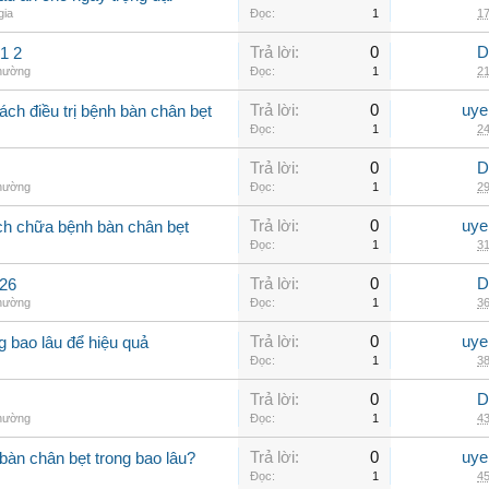
gia
Đọc:
1
17
Trả lời:
0
D
1 2
thường
Đọc:
1
21
Trả lời:
0
uye
ch điều trị bệnh bàn chân bẹt
Đọc:
1
24
Trả lời:
0
D
thường
Đọc:
1
29
Trả lời:
0
uye
ch chữa bệnh bàn chân bẹt
Đọc:
1
31
Trả lời:
0
D
426
thường
Đọc:
1
36
Trả lời:
0
uye
ng bao lâu để hiệu quả
Đọc:
1
38
Trả lời:
0
D
thường
Đọc:
1
43
Trả lời:
0
uye
àn chân bẹt trong bao lâu?
Đọc:
1
45