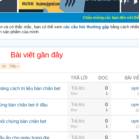
Chào mừng các bạn đến với Diễn đàn Cơ Điện 
vn và có thắc mắc, bạn có thể xem
các câu hỏi thường gặp
bằng cách nhấn 
n sản phẩm của mình.
Bài viết gần đây
10
Tiếp >
TRẢ LỜI
ĐỌC
BÀI VI
Trả lời:
0
uye
ăng cách trị liệu bàn chân bẹt
Đọc:
1
2
Trả lời:
0
uye
ứng bàn chân bẹt ở đâu
Đọc:
1
10
Trả lời:
0
uye
hội chứng bàn chân bẹt
Đọc:
1
17
Trả lời:
0
T
u ấn cho ngày trọng đại