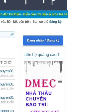
- Diễn đàn Cơ điện là nơi chia sẽ kiến thức kinh nghiệm trong lãnh vực cơ điện
vào liên kết bên trên. Bạn có thể
đăng ký
Đăng nhập / Đăng ký
Liên hệ quảng cáo 1
ẾT CUỐI
nuyen01
 phút trước
nuyen01
 phút trước
nuyen01
 phút trước
ruong ca