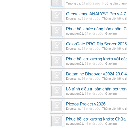
Truong ca
,
17 phút trước
,
Hướng dẫn tham 
Geoscience ANALYST Pro v.4.7.
Drograms
,
21 phút trước
,
Thông gió thông 
Phục hồi chức năng bàn chân: Cá
uyenuyen01
,
24 phút trước
,
Giao lưu
ColorGate PRO Rip Server 2025
Drograms
,
29 phút trước
,
Thông gió thông 
Phục hồi cơ xương khớp với cá
uyenuyen01
,
31 phút trước
,
Giao lưu
Datamine Discover v2024 23.0.
Drograms
,
36 phút trước
,
Thông gió thông 
Lộ trình điều trị bàn chân bẹt tro
uyenuyen01
,
38 phút trước
,
Giao lưu
Plexos Project v2026
Drograms
,
43 phút trước
,
Thông gió thông 
Phục hồi cơ xương khớp: Chữa b
uyenuyen01
,
45 phút trước
,
Giao lưu