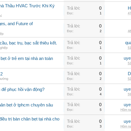
 Nhà Thầu HVAC Trước Khi Ký
Trả lời:
0
H
Đọc:
1
47
hí
s, and Future of
Trả lời:
0
Đọc:
2
48
iệp
Trả lời:
0
qu
ầu, bạc trụ, bạc sắt thiêu kết.
ghiệp
Đọc:
1
51
Trả lời:
0
uye
ẹt ở trẻ em tại nhà an toàn
Đọc:
1
52
Trả lời:
0
D
 2
thường
Đọc:
2
52
Trả lời:
0
uye
 để phục hồi vận động?
Đọc:
4
59
Trả lời:
0
uye
hân bẹt ở tphcm chuyên sâu
Đọc:
5
Hôm na
ều trị bàn chân bẹt tại nhà cho
Trả lời:
0
uye
Đọc:
3
Hôm na