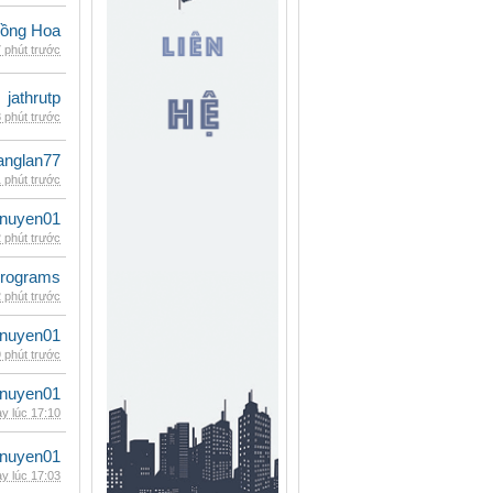
ồng Hoa
 phút trước
jathrutp
 phút trước
anglan77
 phút trước
nuyen01
 phút trước
rograms
 phút trước
nuyen01
 phút trước
nuyen01
y lúc 17:10
nuyen01
y lúc 17:03