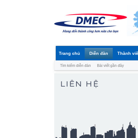
Trang chủ
Diễn đàn
Thành vi
Tìm kiếm diễn đàn
Bài viết gần đây