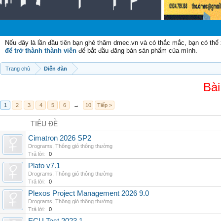
C
Nếu đây là lần đầu tiên bạn ghé thăm dmec.vn và có thắc mắc, bạn có th
để trở thành thành viên
để bắt đầu đăng bán sản phẩm của mình.
Trang chủ
Diễn đàn
Bài
1
2
3
4
5
6
→
10
Tiếp >
TIÊU ĐỀ
Cimatron 2026 SP2
Drograms
,
Thông gió thông thường
Trả lời:
0
Plato v7.1
Drograms
,
Thông gió thông thường
Trả lời:
0
Plexos Project Management 2026 9.0
Drograms
,
Thông gió thông thường
Trả lời:
0