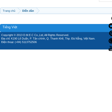
Trang chủ
Diễn đàn
Tiếng Việt
Copyright © 2013 D.M.E.C Co.,Ltd, All Rights Reserved.
Địa chỉ: K190 Lê Duẩn, P. Tân chính, Q. Thanh Khê, Thp. Đà Nẵng, Việt Nam.
Điện thoại: (+84) 5113752506