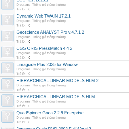
ECU Test 2023.1
Drograms
,
Thông gió thông thường
Trả lời:
0
Dynamic Web TWAIN 17.2.1
Drograms
,
Thông gió thông thường
Trả lời:
0
Geoscience ANALYST Pro v.4.7.1 2
Drograms
,
Thông gió thông thường
Trả lời:
0
CGS ORIS PressMatch 4.4 2
Drograms
,
Thông gió thông thường
Trả lời:
0
Limaguide Plus 2025 for Window
Drograms
,
Thông gió thông thường
Trả lời:
0
HIERARCHICAL LINEAR MODELS HLM 2
Drograms
,
Thông gió thông thường
Trả lời:
0
HIERARCHICAL LINEAR MODELS HLM
Drograms
,
Thông gió thông thường
Trả lời:
0
QuadSpinner Gaea 2.2.9 Enterprise
Drograms
,
Thông gió thông thường
Trả lời:
0