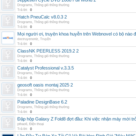
Jeppesen Cycle DVD 2608 Full World 2
Drograms
,
Thông gió thông thường
Trả lời:
0
Hatch PneuCalc v8.0.3 2
Drograms
,
Thông gió thông thường
Trả lời:
0
Mọi người ơi, truyện khoa huyễn trên Webnovel có bộ nào
doctruyenonlz
,
Truyện
Trả lời:
0
ClassNK PEERLESS 2019.2 2
Drograms
,
Thông gió thông thường
Trả lời:
0
Catalyst Professional v.3.3.5
Drograms
,
Thông gió thông thường
Trả lời:
0
geosoft oasis montaj 2025 2
Drograms
,
Thông gió thông thường
Trả lời:
0
Paladine DesignBase 6.2
Drograms
,
Thông gió thông thường
Trả lời:
0
Đập hộp Galaxy Z Fold8 đợt đầu: Khi việc nhận máy mới tr
pthao6
,
Điện thoại
Trả lời:
0