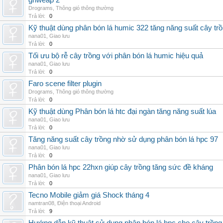
grlweap 2
Drograms
,
Thông gió thông thường
Trả lời:
0
Kỹ thuật dùng phân bón lá humic 322 tăng năng suất cây tr
nana01
,
Giao lưu
Trả lời:
0
Tối ưu bộ rễ cây trồng với phân bón lá humic hiệu quả
nana01
,
Giao lưu
Trả lời:
0
Faro scene filter plugin
Drograms
,
Thông gió thông thường
Trả lời:
0
Kỹ thuật dùng Phân bón lá htc đại ngàn tăng năng suất lúa
nana01
,
Giao lưu
Trả lời:
0
Tăng năng suất cây trồng nhờ sử dụng phân bón lá hpc 97
nana01
,
Giao lưu
Trả lời:
0
Phân bón lá hpc 22hxn giúp cây trồng tăng sức đề kháng
nana01
,
Giao lưu
Trả lời:
0
Tecno Mobile giảm giá Shock tháng 4
namtran08
,
Điện thoại Android
Trả lời:
9