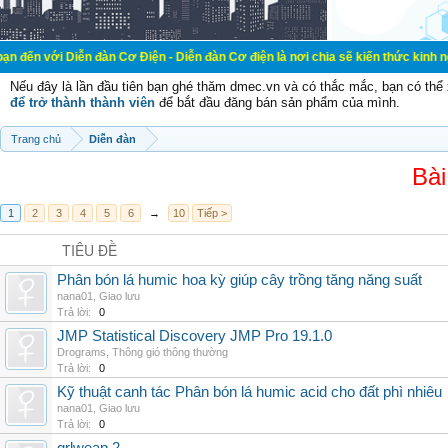
ễn đàn Cơ Điện - Diễn đàn Cơ điện là nơi chia sẽ kiến thức kinh nghiệm trong 
Nếu đây là lần đầu tiên bạn ghé thăm dmec.vn và có thắc mắc, bạn có th
để trở thành thành viên
để bắt đầu đăng bán sản phẩm của mình.
Trang chủ
Diễn đàn
Bài
1
2
3
4
5
6
→
10
Tiếp >
TIÊU ĐỀ
Phân bón lá humic hoa kỳ giúp cây trồng tăng năng suất
nana01
,
Giao lưu
Trả lời:
0
JMP Statistical Discovery JMP Pro 19.1.0
Drograms
,
Thông gió thông thường
Trả lời:
0
Kỹ thuật canh tác Phân bón lá humic acid cho đất phì nhiêu
nana01
,
Giao lưu
Trả lời:
0