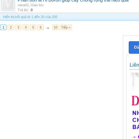
Phân bón lá Hi Boron giúp cây chống rụng trái hiệu quả
nana01
,
Giao lưu
Trả lời:
0
Hiển thị kết quả từ 1 đến 20 của 200
1
2
3
4
5
6
→
10
Tiếp >
Đă
Liê