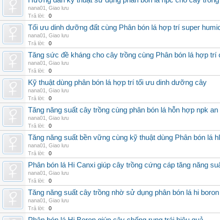
Hướng dẫn kỹ thuật sử dụng phân bón lá hpc cho cây trồng
nana01
,
Giao lưu
Trả lời:
0
Tối ưu dinh dưỡng đất cùng Phân bón lá hợp trí super humi
nana01
,
Giao lưu
Trả lời:
0
Tăng sức đề kháng cho cây trồng cùng Phân bón lá hợp trí 
nana01
,
Giao lưu
Trả lời:
0
Kỹ thuật dùng phân bón lá hợp trí tối ưu dinh dưỡng cây
nana01
,
Giao lưu
Trả lời:
0
Tăng năng suất cây trồng cùng phân bón lá hỗn hợp npk an
nana01
,
Giao lưu
Trả lời:
0
Tăng năng suất bền vững cùng kỹ thuật dùng Phân bón lá h
nana01
,
Giao lưu
Trả lời:
0
Phân bón lá Hi Canxi giúp cây trồng cứng cáp tăng năng su
nana01
,
Giao lưu
Trả lời:
0
Tăng năng suất cây trồng nhờ sử dụng phân bón lá hi boron
nana01
,
Giao lưu
Trả lời:
0