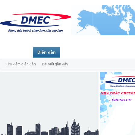
Trang chủ
Diễn đàn
Thành viên
Tìm kiếm diễn đàn
Bài viết gần đây