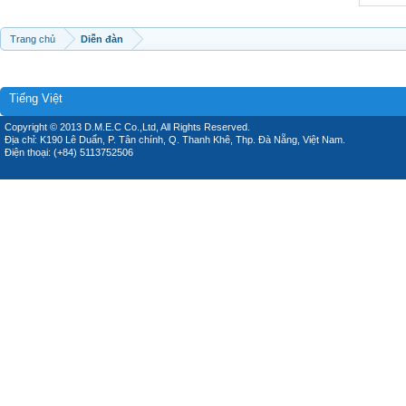
Trang chủ
Diễn đàn
Tiếng Việt
Copyright © 2013 D.M.E.C Co.,Ltd, All Rights Reserved.
Địa chỉ: K190 Lê Duẩn, P. Tân chính, Q. Thanh Khê, Thp. Đà Nẵng, Việt Nam.
Điện thoại: (+84) 5113752506