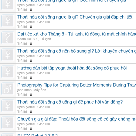
Thoái hóa đốt sống ngực là gì? Góc nhìn từ chuyên gia
uyenuyen01
,
Giao lưu
Trả lời:
0
Thoái hóa cột sống ngực là gì? Chuyên gia giải đáp chi tiết
uyenuyen01
,
Giao lưu
Trả lời:
0
Đại tiệc xả kho Tháng 8 - Tủ lạnh, tủ đông, tủ mát chính hã
BachCuc1309
,
Tủ lạnh
Trả lời:
0
Thoái hóa đốt sống cổ nên bổ sung gì? Lời khuyên chuyên g
uyenuyen01
,
Giao lưu
Trả lời:
0
Hướng dẫn bài tập yoga thoái hóa đốt sống cổ phục hồi
uyenuyen01
,
Giao lưu
Trả lời:
0
Photography Tips for Capturing Better Moments During Trav
john khan
,
Máy ảnh
Trả lời:
0
Thoái hóa đốt sống cổ uống gì để phục hồi vận động?
uyenuyen01
,
Giao lưu
Trả lời:
0
Chuyên gia giải đáp: Thoái hóa đốt sống cổ có gây chóng m
uyenuyen01
,
Giao lưu
Trả lời:
0