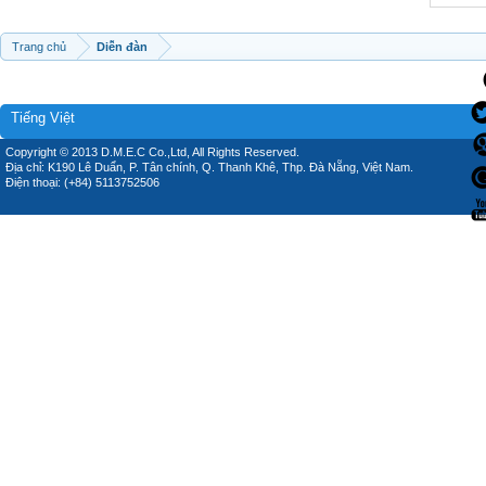
Trang chủ
Diễn đàn
Tiếng Việt
Copyright © 2013 D.M.E.C Co.,Ltd, All Rights Reserved.
Địa chỉ: K190 Lê Duẩn, P. Tân chính, Q. Thanh Khê, Thp. Đà Nẵng, Việt Nam.
Điện thoại: (+84) 5113752506