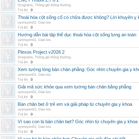
ENCY Robot 2.7.6 2
Drograms
,
Thông gió thông thường
Trả lời:
0
Thoái hóa cột sống cổ có chữa được không? Lời khuyên y 
uyenuyen01
,
Giao lưu
Trả lời:
0
Hướng dẫn bài tập thể dục thoái hóa cột sống lưng an toàn
uyenuyen01
,
Giao lưu
Trả lời:
0
Plexos Project v2026 2
Drograms
,
Thông gió thông thường
Trả lời:
0
Xem tướng lòng bàn chân phẳng: Góc nhìn chuyên gia y kh
uyenuyen01
,
Giao lưu
Trả lời:
0
Giải mã sức khỏe qua xem tướng bàn chân bằng phẳng
uyenuyen01
,
Giao lưu
Trả lời:
0
Bàn chân bẹt ở trẻ em và giải pháp từ chuyên gia y khoa
uyenuyen01
,
Giao lưu
Trả lời:
0
Vì sao con bị bàn chân bẹt? Góc nhìn từ chuyên gia y khoa
uyenuyen01
,
Giao lưu
Trả lời:
0