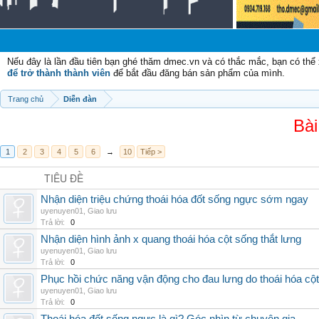
C
Nếu đây là lần đầu tiên bạn ghé thăm dmec.vn và có thắc mắc, bạn có th
để trở thành thành viên
để bắt đầu đăng bán sản phẩm của mình.
Trang chủ
Diễn đàn
Bài
1
2
3
4
5
6
→
10
Tiếp >
TIÊU ĐỀ
Nhận diện triệu chứng thoái hóa đốt sống ngực sớm ngay
uyenuyen01
,
Giao lưu
Trả lời:
0
Nhận diện hình ảnh x quang thoái hóa cột sống thắt lưng
uyenuyen01
,
Giao lưu
Trả lời:
0
Phục hồi chức năng vận động cho đau lưng do thoái hóa cộ
uyenuyen01
,
Giao lưu
Trả lời:
0