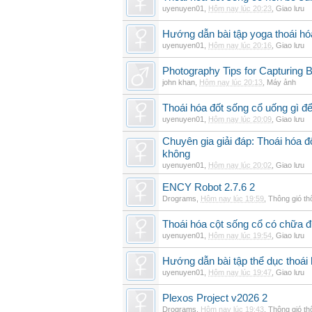
uyenuyen01
,
Hôm nay lúc 20:23
,
Giao lưu
Hướng dẫn bài tập yoga thoái hó
uyenuyen01
,
Hôm nay lúc 20:16
,
Giao lưu
Photography Tips for Capturing 
john khan
,
Hôm nay lúc 20:13
,
Máy ảnh
Thoái hóa đốt sống cổ uống gì đ
uyenuyen01
,
Hôm nay lúc 20:09
,
Giao lưu
Chuyên gia giải đáp: Thoái hóa 
không
uyenuyen01
,
Hôm nay lúc 20:02
,
Giao lưu
ENCY Robot 2.7.6 2
Drograms
,
Hôm nay lúc 19:59
,
Thông gió t
Thoái hóa cột sống cổ có chữa 
uyenuyen01
,
Hôm nay lúc 19:54
,
Giao lưu
Hướng dẫn bài tập thể dục thoái 
uyenuyen01
,
Hôm nay lúc 19:47
,
Giao lưu
Plexos Project v2026 2
Drograms
,
Hôm nay lúc 19:43
,
Thông gió t