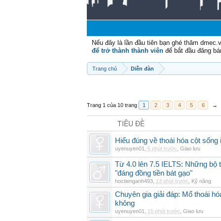
Nếu đây là lần đầu tiên bạn ghé thăm dmec.
để trở thành thành viên
để bắt đầu đăng bá
Trang chủ
Diễn đàn
Trang 1 của 10 trang
1
2
3
4
5
6
→
TIÊU ĐỀ
Hiểu đúng về thoái hóa cột sống 
uyenuyen01
,
6 phút trước
,
Giao lưu
Từ 4.0 lên 7.5 IELTS: Những bộ t
"đáng đồng tiền bát gạo"
hoctienganh493
,
13 phút trước
,
Kỹ năng
Chuyên gia giải đáp: Mổ thoái h
không
uyenuyen01
,
15 phút trước
,
Giao lưu