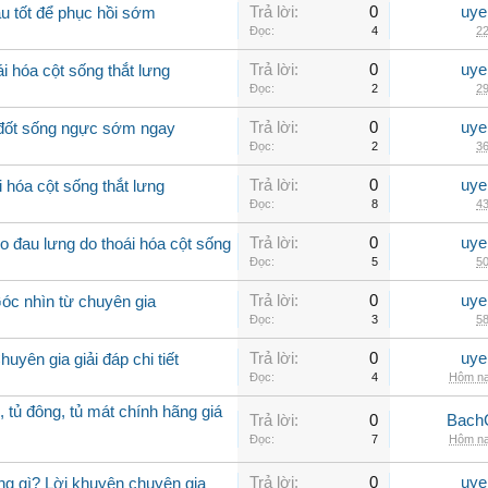
Trả lời:
0
uye
u tốt để phục hồi sớm
Đọc:
4
22
Trả lời:
0
uye
i hóa cột sống thắt lưng
Đọc:
2
29
Trả lời:
0
uye
a đốt sống ngực sớm ngay
Đọc:
2
36
Trả lời:
0
uye
 hóa cột sống thắt lưng
Đọc:
8
43
Trả lời:
0
uye
 đau lưng do thoái hóa cột sống
Đọc:
5
50
Trả lời:
0
uye
Góc nhìn từ chuyên gia
Đọc:
3
58
Trả lời:
0
uye
uyên gia giải đáp chi tiết
Đọc:
4
Hôm na
, tủ đông, tủ mát chính hãng giá
Trả lời:
0
Bach
Đọc:
7
Hôm na
Trả lời:
0
uye
ng gì? Lời khuyên chuyên gia