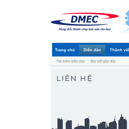
Trang chủ
Diễn đàn
Thành vi
Tìm kiếm diễn đàn
Bài viết gần đây