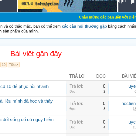
Chào mừng các bạn đến với Diễn đàn Cơ Điện - 
vn và có thắc mắc, bạn có thể xem
các câu hỏi thường gặp
bằng cách nhấn 
n sản phẩm của mình.
Bài viết gần đây
10
Tiếp >
TRẢ LỜI
ĐỌC
BÀI VI
Trả lời:
0
uye
icd 10 để phục hồi nhanh
Đọc:
2
6
ài liệu mình đã học và thấy
Trả lời:
0
hoctie
Đọc:
3
13
óa đốt sống cổ có nguy hiểm
Trả lời:
0
uye
Đọc:
4
15