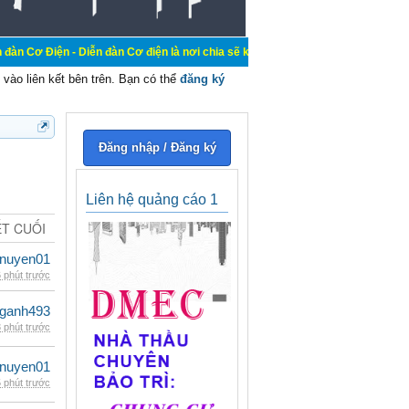
Diễn đàn Cơ điện là nơi chia sẽ kiến thức kinh nghiệm trong lãnh vực cơ điện, 
vào liên kết bên trên. Bạn có thể
đăng ký
Đăng nhập / Đăng ký
Liên hệ quảng cáo 1
ẾT CUỐI
nuyen01
 phút trước
nganh493
 phút trước
nuyen01
 phút trước