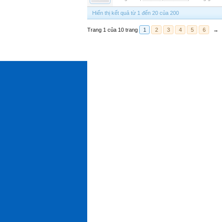
Hiển thị kết quả từ 1 đến 20 của 200
Trang 1 của 10 trang
1
2
3
4
5
6
→