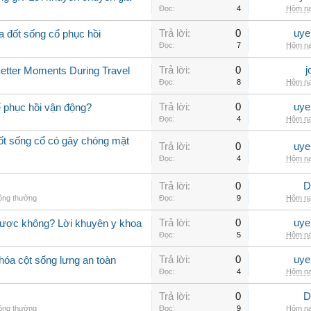
Đọc:
4
Hôm na
Trả lời:
0
uye
a đốt sống cổ phục hồi
Đọc:
7
Hôm na
Trả lời:
0
j
Better Moments During Travel
Đọc:
8
Hôm na
Trả lời:
0
uye
ể phục hồi vận động?
Đọc:
4
Hôm na
đốt sống cổ có gây chóng mặt
Trả lời:
0
uye
Đọc:
4
Hôm na
Trả lời:
0
D
hông thường
Đọc:
9
Hôm na
Trả lời:
0
uye
được không? Lời khuyên y khoa
Đọc:
5
Hôm na
Trả lời:
0
uye
hóa cột sống lưng an toàn
Đọc:
4
Hôm na
Trả lời:
0
D
hông thường
Đọc:
9
Hôm na