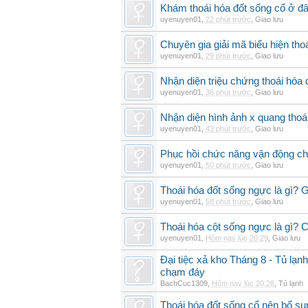
Khám thoái hóa đốt sống cổ ở đâ
uyenuyen01
,
22 phút trước
,
Giao lưu
Chuyên gia giải mã biểu hiện thoá
uyenuyen01
,
29 phút trước
,
Giao lưu
Nhận diện triệu chứng thoái hó
uyenuyen01
,
36 phút trước
,
Giao lưu
Nhận diện hình ảnh x quang thoái
uyenuyen01
,
43 phút trước
,
Giao lưu
Phục hồi chức năng vận động cho
uyenuyen01
,
50 phút trước
,
Giao lưu
Thoái hóa đốt sống ngực là gì? 
uyenuyen01
,
58 phút trước
,
Giao lưu
Thoái hóa cột sống ngực là gì? Ch
uyenuyen01
,
Hôm nay lúc 20:29
,
Giao lưu
Đại tiệc xả kho Tháng 8 - Tủ lạnh
chạm đáy
BachCuc1309
,
Hôm nay lúc 20:28
,
Tủ lạnh
Thoái hóa đốt sống cổ nên bổ su