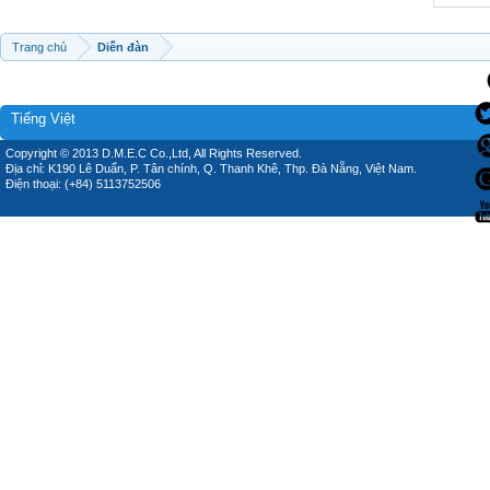
Trang chủ
Diễn đàn
Tiếng Việt
Copyright © 2013 D.M.E.C Co.,Ltd, All Rights Reserved.
Địa chỉ: K190 Lê Duẩn, P. Tân chính, Q. Thanh Khê, Thp. Đà Nẵng, Việt Nam.
Điện thoại: (+84) 5113752506