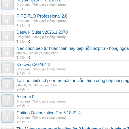
Keysight EMPro 2026 2
Drograms
,
Thông gió thông thường
Trả lời:
0
PIPE-FLO Professional 2.0
Drograms
,
Thông gió thông thường
Trả lời:
0
Deswik Suite v2026.1.2070
Drograms
,
Thông gió thông thường
Trả lời:
0
Nên chọn bếp từ hoàn toàn hay bếp hỗn hợp từ - hồng ngoại 
pthao6
,
Các đồ gia dụng khác
Trả lời:
0
Klocwork2024.4 2
Drograms
,
Thông gió thông thường
Trả lời:
0
Tại sao nhiều chị em mê nấu ăn vẫn thích dùng bếp hồng n
pthao6
,
Các đồ gia dụng khác
Trả lời:
0
Aztec 5.0
Drograms
,
Thông gió thông thường
Trả lời:
0
Cutting Optimization Pro 5.18.21.4
Drograms
,
Thông gió thông thường
Trả lời:
0