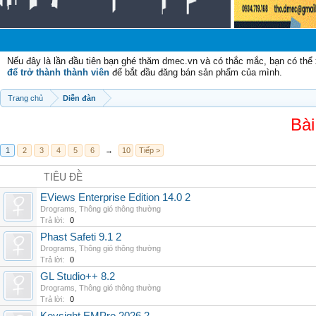
C
Nếu đây là lần đầu tiên bạn ghé thăm dmec.vn và có thắc mắc, bạn có th
để trở thành thành viên
để bắt đầu đăng bán sản phẩm của mình.
Trang chủ
Diễn đàn
Bài
1
2
3
4
5
6
→
10
Tiếp >
TIÊU ĐỀ
EViews Enterprise Edition 14.0 2
Drograms
,
Thông gió thông thường
Trả lời:
0
Phast Safeti 9.1 2
Drograms
,
Thông gió thông thường
Trả lời:
0
GL Studio++ 8.2
Drograms
,
Thông gió thông thường
Trả lời:
0