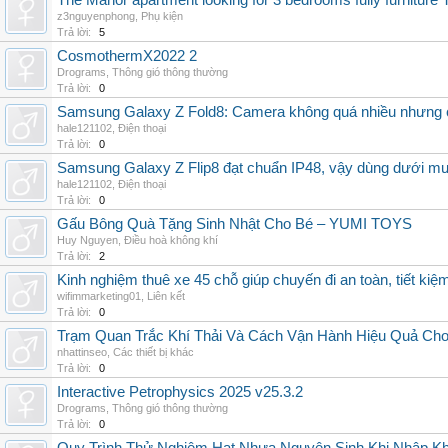
The Manor apartment looking for 3 bedrooms fully furnitur
z3nguyenphong
,
Phụ kiện
Trả lời:
5
CosmothermX2022 2
Drograms
,
Thông gió thông thường
Trả lời:
0
Samsung Galaxy Z Fold8: Camera không quá nhiều nhưng 
hale121102
,
Điện thoại
Trả lời:
0
Samsung Galaxy Z Flip8 đạt chuẩn IP48, vậy dùng dưới m
hale121102
,
Điện thoại
Trả lời:
0
Gấu Bông Quà Tặng Sinh Nhật Cho Bé – YUMI TOYS
Huy Nguyen
,
Điều hoà không khí
Trả lời:
2
Kinh nghiệm thuê xe 45 chỗ giúp chuyến đi an toàn, tiết kiệ
wifimmarketing01
,
Liên kết
Trả lời:
0
Trạm Quan Trắc Khí Thải Và Cách Vận Hành Hiệu Quả Ch
nhattinseo
,
Các thiết bị khác
Trả lời:
0
Interactive Petrophysics 2025 v25.3.2
Drograms
,
Thông gió thông thường
Trả lời:
0