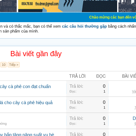
Chào mừng các bạn đến với Diễn đàn Cơ Đ
vn và có thắc mắc, bạn có thể xem
các câu hỏi thường gặp
bằng cách nhấn 
n sản phẩm của mình.
Bài viết gần đây
10
Tiếp >
TRẢ LỜI
ĐỌC
BÀI VI
Trả lời:
0
cây cà phê con đạt chuẩn
Đọc:
1
Và
Trả lời:
0
lá cho cây cà phê hiệu quả
Đọc:
1
7
Trả lời:
0
D
hường
Đọc:
1
9
Trả lời:
0
ây bắp tăng năng suất vụ hè