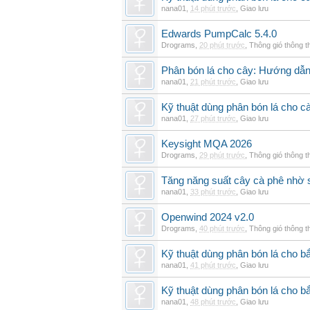
nana01
,
14 phút trước
,
Giao lưu
Edwards PumpCalc 5.4.0
Drograms
,
20 phút trước
,
Thông gió thông 
Phân bón lá cho cây: Hướng dẫn 
nana01
,
21 phút trước
,
Giao lưu
Kỹ thuật dùng phân bón lá cho c
nana01
,
27 phút trước
,
Giao lưu
Keysight MQA 2026
Drograms
,
29 phút trước
,
Thông gió thông 
Tăng năng suất cây cà phê nhờ 
nana01
,
33 phút trước
,
Giao lưu
Openwind 2024 v2.0
Drograms
,
40 phút trước
,
Thông gió thông 
Kỹ thuật dùng phân bón lá cho bắ
nana01
,
41 phút trước
,
Giao lưu
Kỹ thuật dùng phân bón lá cho b
nana01
,
48 phút trước
,
Giao lưu