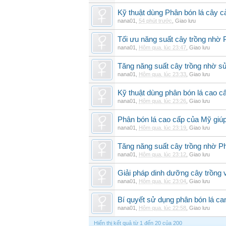
Kỹ thuật dùng Phân bón lá cây 
nana01
,
54 phút trước
,
Giao lưu
Tối ưu năng suất cây trồng nhờ 
nana01
,
Hôm qua, lúc 23:47
,
Giao lưu
Tăng năng suất cây trồng nhờ s
nana01
,
Hôm qua, lúc 23:33
,
Giao lưu
Kỹ thuật dùng phân bón lá cao c
nana01
,
Hôm qua, lúc 23:26
,
Giao lưu
Phân bón lá cao cấp của Mỹ giúp
nana01
,
Hôm qua, lúc 23:19
,
Giao lưu
Tăng năng suất cây trồng nhờ Ph
nana01
,
Hôm qua, lúc 23:12
,
Giao lưu
Giải pháp dinh dưỡng cây trồng 
nana01
,
Hôm qua, lúc 23:04
,
Giao lưu
Bí quyết sử dụng phân bón lá can
nana01
,
Hôm qua, lúc 22:58
,
Giao lưu
Hiển thị kết quả từ 1 đến 20 của 200