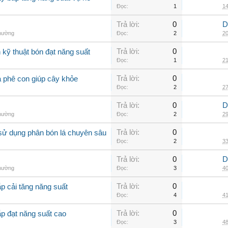
Đọc:
1
14
Trả lời:
0
D
thường
Đọc:
2
20
Trả lời:
0
kỹ thuật bón đạt năng suất
Đọc:
1
21
Trả lời:
0
à phê con giúp cây khỏe
Đọc:
2
27
Trả lời:
0
D
thường
Đọc:
2
29
Trả lời:
0
sử dụng phân bón lá chuyên sâu
Đọc:
2
33
Trả lời:
0
D
thường
Đọc:
3
40
Trả lời:
0
p cải tăng năng suất
Đọc:
4
41
Trả lời:
0
ắp đạt năng suất cao
Đọc:
3
48