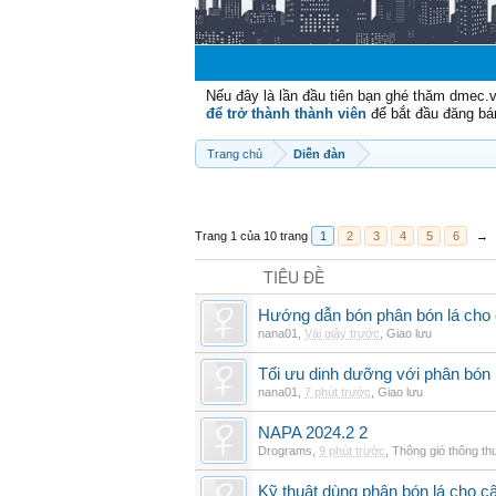
Nếu đây là lần đầu tiên bạn ghé thăm dmec.
để trở thành thành viên
để bắt đầu đăng bá
Trang chủ
Diễn đàn
Trang 1 của 10 trang
1
2
3
4
5
6
→
TIÊU ĐỀ
Hướng dẫn bón phân bón lá cho 
nana01
,
Vài giây trước
,
Giao lưu
Tối ưu dinh dưỡng với phân bón 
nana01
,
7 phút trước
,
Giao lưu
NAPA 2024.2 2
Drograms
,
9 phút trước
,
Thông gió thông t
Kỹ thuật dùng phân bón lá cho c