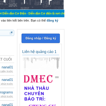
iện - Diễn đàn Cơ điện là nơi chia sẽ kiến thức kinh nghiệm trong lãnh vực cơ
vào liên kết bên trên. Bạn có thể
đăng ký
Đăng nhập / Đăng ký
Liên hệ quảng cáo 1
ẾT CUỐI
nana01
i giây trước
nana01
 phút trước
rograms
 phút trước
nana01