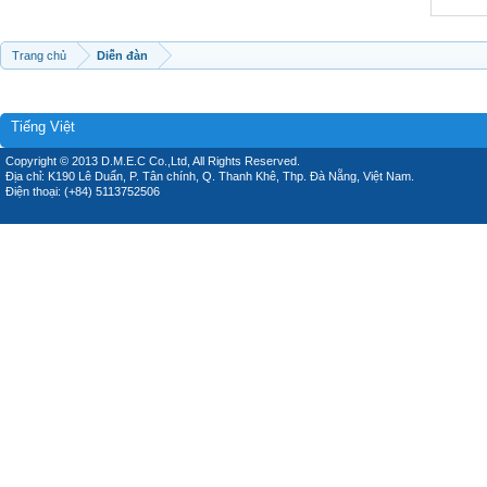
Trang chủ
Diễn đàn
Tiếng Việt
Copyright © 2013 D.M.E.C Co.,Ltd, All Rights Reserved.
Địa chỉ: K190 Lê Duẩn, P. Tân chính, Q. Thanh Khê, Thp. Đà Nẵng, Việt Nam.
Điện thoại: (+84) 5113752506