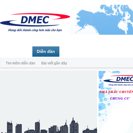
Trang chủ
Diễn đàn
Thành viên
Tìm kiếm diễn đàn
Bài viết gần đây