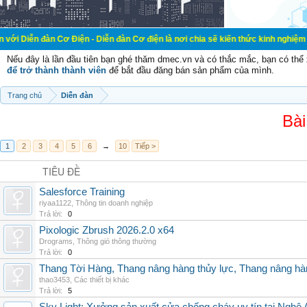
 Cơ Điện - Diễn đàn Cơ điện là nơi chia sẽ kiến thức kinh nghiệm trong lãnh vự
Nếu đây là lần đầu tiên bạn ghé thăm dmec.vn và có thắc mắc, bạn có th
để trở thành thành viên
để bắt đầu đăng bán sản phẩm của mình.
Trang chủ
Diễn đàn
Bài
1
2
3
4
5
6
→
10
Tiếp >
TIÊU ĐỀ
Salesforce Training
riyaa1122
,
Thông tin doanh nghiệp
Trả lời:
0
Pixologic Zbrush 2026.2.0 x64
Drograms
,
Thông gió thông thường
Trả lời:
0
Thang Tời Hàng, Thang nâng hàng thủy lực, Thang nâng hà
thao3453
,
Các thiết bị khác
Trả lời:
5