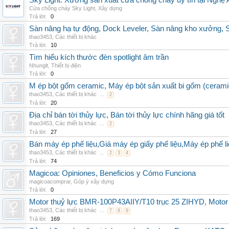
Sky Light: Xưởng sản xuất cửa chống cháy uy tín tại Nghệ 
Cửa chống cháy Sky Light
,
Xây dựng
Trả lời:
0
Sàn nâng hạ tự động, Dock Leveler, Sàn nâng kho xưởng, S
thao3453
,
Các thiết bị khác
Trả lời:
10
Tìm hiểu kích thước đèn spotlight âm trần
Nhunglt
,
Thiết bị điện
Trả lời:
0
M ép bột gốm ceramic, Máy ép bột sản xuất bi gốm (cerami
thao3453
,
Các thiết bị khác
...
2
Trả lời:
20
Địa chỉ bán tời thủy lực, Bán tời thủy lực chính hãng giá tốt
thao3453
,
Các thiết bị khác
...
2
Trả lời:
27
Bán máy ép phế liệu,Giá máy ép giấy phế liệu,Máy ép phế li
thao3453
,
Các thiết bị khác
...
2
3
4
Trả lời:
74
Magicoa: Opiniones, Beneficios y Cómo Funciona
magicoacomprar
,
Góp ý xây dựng
Trả lời:
0
Motor thuỷ lực BMR-100P43AIIY/T10 trục 25 ZIHYD, Motor
thao3453
,
Các thiết bị khác
...
7
8
9
Trả lời:
169