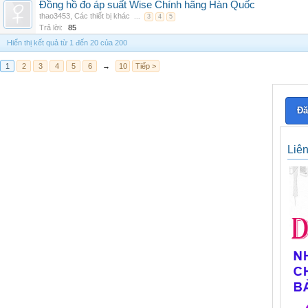
Đồng hồ đo áp suất Wise Chính hãng Hàn Quốc
thao3453
,
Các thiết bị khác
...
3
4
5
Trả lời:
85
Hiển thị kết quả từ 1 đến 20 của 200
1
2
3
4
5
6
→
10
Tiếp >
Đă
Liê