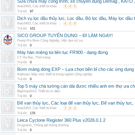
Sửa chữa máy công trình, xe chuyên dụng Demag , KAT
thao3453
,
Các thiết bị khác
...
3
4
5
Trả lời:
97
Dịch vụ lọc dầu thủy lực, Lọc dầu, Bộ lọc dầu, Máy lọc dầu 
thao3453
,
Các thiết bị khác
...
4
5
6
Trả lời:
101
SICO GROUP TUYỂN DỤNG – ĐI LÀM NGAY!
Pump Pro Bơm Công Nghiệp
,
Việc làm kỹ sư
Trả lời:
0
Máy hàn miệng túi liên tục FR900 - dạng đứng
CT Ha Bac
,
Thời trang
Trả lời:
0
Bơm màng dòng EXP – Lựa chọn bền bỉ cho các ứng dụng
thaihoan
,
Máy móc thiết bị trong ngành công nghiệp
Trả lời:
0
Top 5 máy chà tường cán dài được nhiều anh em thợ ưa c
Bigshop2014
,
Thiết bị cơ điện
Trả lời:
0
Đế van thủy lực, Các loại đế van thủy lực, Đế van thủy lực,
thao3453
,
Các thiết bị khác
...
7
8
9
Trả lời:
176
Leica Cyclone Register 360 Plus v2026.0.1 2
Drograms
,
Thông gió thông thường
Trả lời:
0