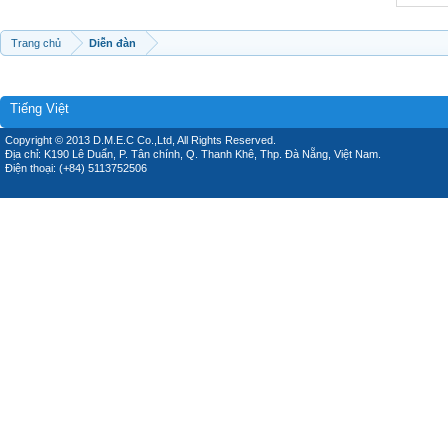
Trang chủ
Diễn đàn
Tiếng Việt
Copyright © 2013 D.M.E.C Co.,Ltd, All Rights Reserved.
Địa chỉ: K190 Lê Duẩn, P. Tân chính, Q. Thanh Khê, Thp. Đà Nẵng, Việt Nam.
Điện thoại: (+84) 5113752506