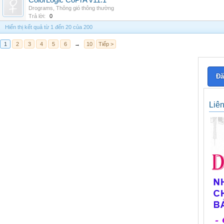
ColorLogic CoPrA v11.1
Drograms
,
Thông gió thông thường
Trả lời:
0
Hiển thị kết quả từ 1 đến 20 của 200
1
2
3
4
5
6
→
10
Tiếp >
Đă
Liê