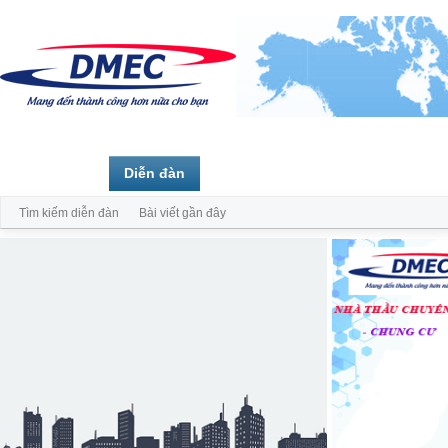
Trang chủ
Diễn đàn
Thành viên
Tìm kiếm diễn đàn
Bài viết gần đây