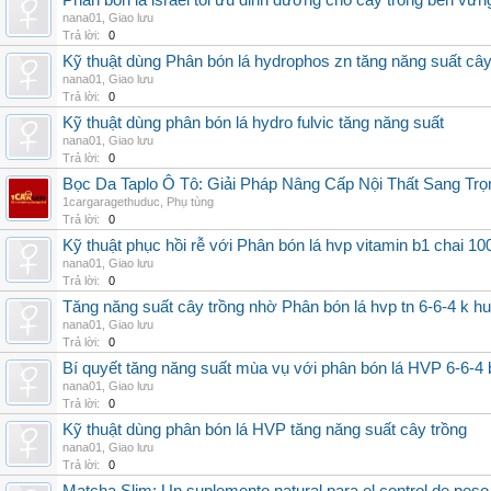
Phân bón lá israel tối ưu dinh dưỡng cho cây trồng bền vữn
nana01
,
Giao lưu
Trả lời:
0
Kỹ thuật dùng Phân bón lá hydrophos zn tăng năng suất câ
nana01
,
Giao lưu
Trả lời:
0
Kỹ thuật dùng phân bón lá hydro fulvic tăng năng suất
nana01
,
Giao lưu
Trả lời:
0
Bọc Da Taplo Ô Tô: Giải Pháp Nâng Cấp Nội Thất Sang Trọ
1cargaragethuduc
,
Phụ tùng
Trả lời:
0
Kỹ thuật phục hồi rễ với Phân bón lá hvp vitamin b1 chai 10
nana01
,
Giao lưu
Trả lời:
0
Tăng năng suất cây trồng nhờ Phân bón lá hvp tn 6-6-4 k h
nana01
,
Giao lưu
Trả lời:
0
Bí quyết tăng năng suất mùa vụ với phân bón lá HVP 6-6-4 
nana01
,
Giao lưu
Trả lời:
0
Kỹ thuật dùng phân bón lá HVP tăng năng suất cây trồng
nana01
,
Giao lưu
Trả lời:
0