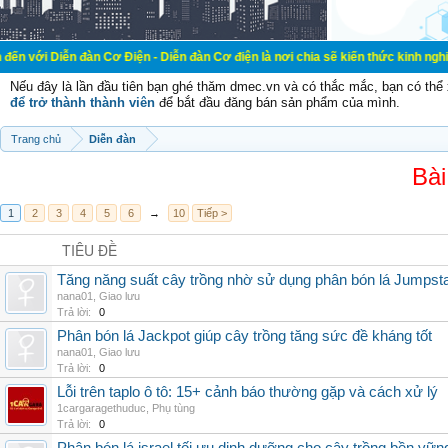
đàn Cơ Điện - Diễn đàn Cơ điện là nơi chia sẽ kiến thức kinh nghiệm trong lãn
Nếu đây là lần đầu tiên bạn ghé thăm dmec.vn và có thắc mắc, bạn có th
để trở thành thành viên
để bắt đầu đăng bán sản phẩm của mình.
Trang chủ
Diễn đàn
Bài
1
2
3
4
5
6
→
10
Tiếp >
TIÊU ĐỀ
Tăng năng suất cây trồng nhờ sử dụng phân bón lá Jumpsta
nana01
,
Giao lưu
Trả lời:
0
Phân bón lá Jackpot giúp cây trồng tăng sức đề kháng tốt
nana01
,
Giao lưu
Trả lời:
0
Lỗi trên taplo ô tô: 15+ cảnh báo thường gặp và cách xử lý
1cargaragethuduc
,
Phụ tùng
Trả lời:
0