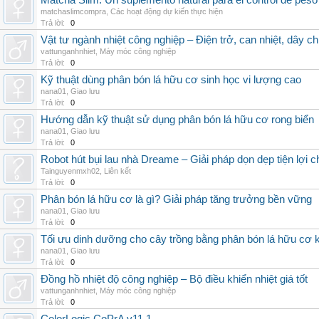
Matcha Slim: Un suplemento natural para el control de peso
matchaslimcompra
,
Các hoạt động dự kiến thực hiện
Trả lời:
0
Vật tư ngành nhiệt công nghiệp – Điện trở, can nhiệt, dây ch
vattunganhnhiet
,
Máy móc công nghiệp
Trả lời:
0
Kỹ thuật dùng phân bón lá hữu cơ sinh học vi lượng cao
nana01
,
Giao lưu
Trả lời:
0
Hướng dẫn kỹ thuật sử dụng phân bón lá hữu cơ rong biển
nana01
,
Giao lưu
Trả lời:
0
Robot hút bụi lau nhà Dreame – Giải pháp dọn dẹp tiện lợi ch
Tainguyenmxh02
,
Liên kết
Trả lời:
0
Phân bón lá hữu cơ là gì? Giải pháp tăng trưởng bền vững
nana01
,
Giao lưu
Trả lời:
0
Tối ưu dinh dưỡng cho cây trồng bằng phân bón lá hữu cơ
nana01
,
Giao lưu
Trả lời:
0
Đồng hồ nhiệt độ công nghiệp – Bộ điều khiển nhiệt giá tốt
vattunganhnhiet
,
Máy móc công nghiệp
Trả lời:
0