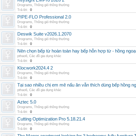
Keysight EMPro 2026 2
Drograms
,
Thông gió thông thường
Trả lời:
0
PIPE-FLO Professional 2.0
Drograms
,
Thông gió thông thường
Trả lời:
0
Deswik Suite v2026.1.2070
Drograms
,
Thông gió thông thường
Trả lời:
0
Nên chọn bếp từ hoàn toàn hay bếp hỗn hợp từ - hồng ngoại 
pthao6
,
Các đồ gia dụng khác
Trả lời:
0
Klocwork2024.4 2
Drograms
,
Thông gió thông thường
Trả lời:
0
Tại sao nhiều chị em mê nấu ăn vẫn thích dùng bếp hồng n
pthao6
,
Các đồ gia dụng khác
Trả lời:
0
Aztec 5.0
Drograms
,
Thông gió thông thường
Trả lời:
0
Cutting Optimization Pro 5.18.21.4
Drograms
,
Thông gió thông thường
Trả lời:
0