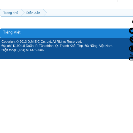
Trang chủ
Diễn đàn
Tiếng Việt
Copyright © 2013 D.M.E.C Co.,Ltd, All Rights Reserved.
Địa chỉ: K190 Lê Duẩn, P. Tân chính, Q. Thanh Khê, Thp. Đà Nẵng, Việt Nam.
Điện thoại: (+84) 5113752506