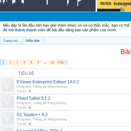
Nếu đây là lần đầu tiên bạn ghé thăm dmec.vn và có thắc mắc, bạn có th
để trở thành thành viên
để bắt đầu đăng bán sản phẩm của mình.
Trang chủ
Diễn đàn
Bài
1
2
3
4
5
6
→
10
Tiếp >
TIÊU ĐỀ
EViews Enterprise Edition 14.0 2
Drograms
,
Thông gió thông thường
Trả lời:
0
Phast Safeti 9.1 2
Drograms
,
Thông gió thông thường
Trả lời:
0
GL Studio++ 8.2
Drograms
,
Thông gió thông thường
Trả lời:
0