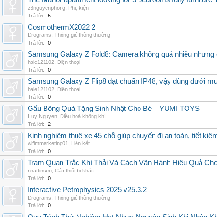
The Manor apartment looking for 3 bedrooms fully furnitur
z3nguyenphong
,
Phụ kiện
Trả lời:
5
CosmothermX2022 2
Drograms
,
Thông gió thông thường
Trả lời:
0
Samsung Galaxy Z Fold8: Camera không quá nhiều nhưng 
hale121102
,
Điện thoại
Trả lời:
0
Samsung Galaxy Z Flip8 đạt chuẩn IP48, vậy dùng dưới m
hale121102
,
Điện thoại
Trả lời:
0
Gấu Bông Quà Tặng Sinh Nhật Cho Bé – YUMI TOYS
Huy Nguyen
,
Điều hoà không khí
Trả lời:
2
Kinh nghiệm thuê xe 45 chỗ giúp chuyến đi an toàn, tiết kiệ
wifimmarketing01
,
Liên kết
Trả lời:
0
Trạm Quan Trắc Khí Thải Và Cách Vận Hành Hiệu Quả Ch
nhattinseo
,
Các thiết bị khác
Trả lời:
0
Interactive Petrophysics 2025 v25.3.2
Drograms
,
Thông gió thông thường
Trả lời:
0