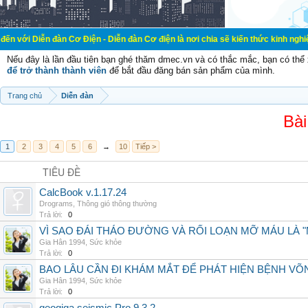
đàn Cơ Điện - Diễn đàn Cơ điện là nơi chia sẽ kiến thức kinh nghiệm trong lãnh
Nếu đây là lần đầu tiên bạn ghé thăm dmec.vn và có thắc mắc, bạn có th
để trở thành thành viên
để bắt đầu đăng bán sản phẩm của mình.
Trang chủ
Diễn đàn
Bài
1
2
3
4
5
6
→
10
Tiếp >
TIÊU ĐỀ
CalcBook v.1.17.24
Drograms
,
Thông gió thông thường
Trả lời:
0
VÌ SAO ĐÁI THÁO ĐƯỜNG VÀ RỐI LOẠN MỠ MÁU LÀ 
Gia Hân 1994
,
Sức khỏe
Trả lời:
0
BAO LÂU CẦN ĐI KHÁM MẮT ĐỂ PHÁT HIỆN BỆNH V
Gia Hân 1994
,
Sức khỏe
Trả lời:
0