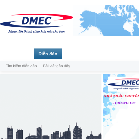
Trang chủ
Diễn đàn
Thành viên
Tìm kiếm diễn đàn
Bài viết gần đây