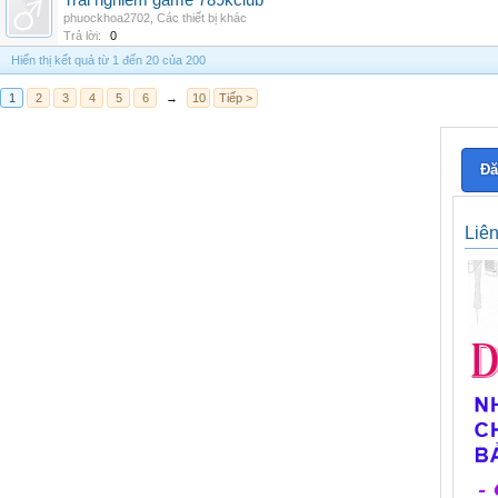
Trai nghiem game 789kclub
phuockhoa2702
,
Các thiết bị khác
Trả lời:
0
Hiển thị kết quả từ 1 đến 20 của 200
1
2
3
4
5
6
→
10
Tiếp >
Đă
Liê