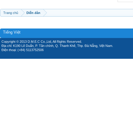
Trang chủ
Diễn đàn
Tiếng Việt
Copyright © 2013 D.M.E.C Co.,Ltd, All Rights Reserved.
Địa chỉ: K190 Lê Duẩn, P. Tân chính, Q. Thanh Khê, Thp. Đà Nẵng, Việt Nam.
Điện thoại: (+84) 5113752506