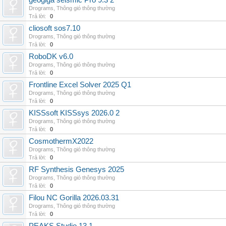
geogiga seismic Pro 9.3 2
Drograms
,
Thông gió thông thường
Trả lời:
0
cliosoft sos7.10
Drograms
,
Thông gió thông thường
Trả lời:
0
RoboDK v6.0
Drograms
,
Thông gió thông thường
Trả lời:
0
Frontline Excel Solver 2025 Q1
Drograms
,
Thông gió thông thường
Trả lời:
0
KISSsoft KISSsys 2026.0 2
Drograms
,
Thông gió thông thường
Trả lời:
0
CosmothermX2022
Drograms
,
Thông gió thông thường
Trả lời:
0
RF Synthesis Genesys 2025
Drograms
,
Thông gió thông thường
Trả lời:
0
Filou NC Gorilla 2026.03.31
Drograms
,
Thông gió thông thường
Trả lời:
0