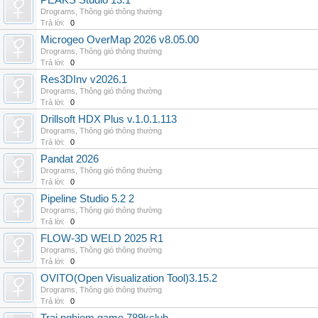
PEAKS Studio 13.1
Drograms
,
Thông gió thông thường
Trả lời:
0
Microgeo OverMap 2026 v8.05.00
Drograms
,
Thông gió thông thường
Trả lời:
0
Res3DInv v2026.1
Drograms
,
Thông gió thông thường
Trả lời:
0
Drillsoft HDX Plus v.1.0.1.113
Drograms
,
Thông gió thông thường
Trả lời:
0
Pandat 2026
Drograms
,
Thông gió thông thường
Trả lời:
0
Pipeline Studio 5.2 2
Drograms
,
Thông gió thông thường
Trả lời:
0
FLOW-3D WELD 2025 R1
Drograms
,
Thông gió thông thường
Trả lời:
0
OVITO(Open Visualization Tool)3.15.2
Drograms
,
Thông gió thông thường
Trả lời:
0