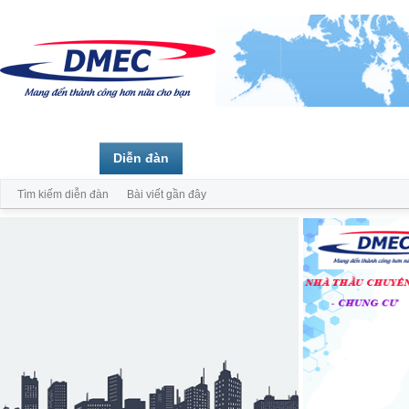
Trang chủ
Diễn đàn
Thành viên
Tìm kiếm diễn đàn
Bài viết gần đây