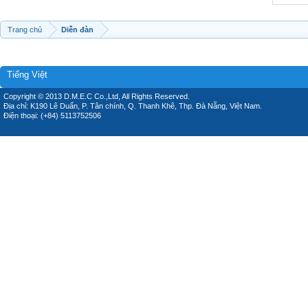
Trang chủ
Diễn đàn
Tiếng Việt
Copyright © 2013 D.M.E.C Co.,Ltd, All Rights Reserved.
Địa chỉ: K190 Lê Duẩn, P. Tân chính, Q. Thanh Khê, Thp. Đà Nẵng, Việt Nam.
Điện thoại: (+84) 5113752506