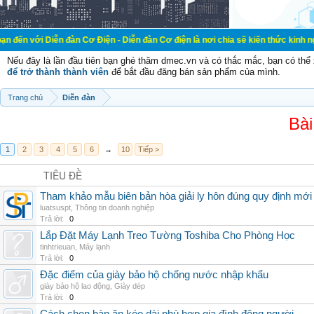
ễn đàn Cơ Điện - Diễn đàn Cơ điện là nơi chia sẽ kiến thức kinh nghiệm trong l
Nếu đây là lần đầu tiên bạn ghé thăm dmec.vn và có thắc mắc, bạn có th
để trở thành thành viên
để bắt đầu đăng bán sản phẩm của mình.
Trang chủ
Diễn đàn
Bài
1
2
3
4
5
6
→
10
Tiếp >
TIÊU ĐỀ
Tham khảo mẫu biên bản hòa giải ly hôn đúng quy định mới
luatsuspt
,
Thông tin doanh nghiệp
Trả lời:
0
Lắp Đặt Máy Lạnh Treo Tường Toshiba Cho Phòng Học
tinhtrieuan
,
Máy lạnh
Trả lời:
0
Đặc điểm của giày bảo hộ chống nước nhập khẩu
giày bảo hộ lao động
,
Giày dép
Trả lời:
0