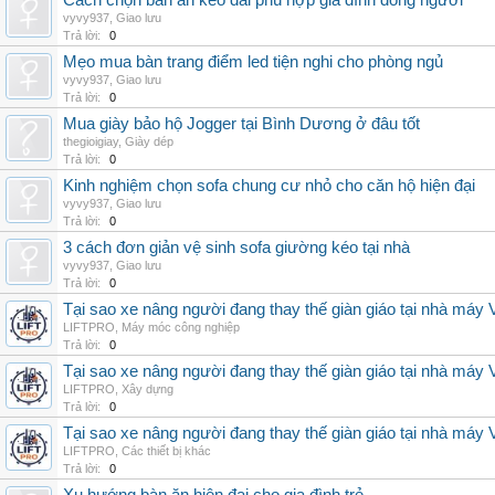
Cách chọn bàn ăn kéo dài phù hợp gia đình đông người
vyvy937
,
Giao lưu
Trả lời:
0
Mẹo mua bàn trang điểm led tiện nghi cho phòng ngủ
vyvy937
,
Giao lưu
Trả lời:
0
Mua giày bảo hộ Jogger tại Bình Dương ở đâu tốt
thegioigiay
,
Giày dép
Trả lời:
0
Kinh nghiệm chọn sofa chung cư nhỏ cho căn hộ hiện đại
vyvy937
,
Giao lưu
Trả lời:
0
3 cách đơn giản vệ sinh sofa giường kéo tại nhà
vyvy937
,
Giao lưu
Trả lời:
0
Tại sao xe nâng người đang thay thế giàn giáo tại nhà máy
LIFTPRO
,
Máy móc công nghiệp
Trả lời:
0
Tại sao xe nâng người đang thay thế giàn giáo tại nhà máy
LIFTPRO
,
Xây dựng
Trả lời:
0
Tại sao xe nâng người đang thay thế giàn giáo tại nhà máy
LIFTPRO
,
Các thiết bị khác
Trả lời:
0