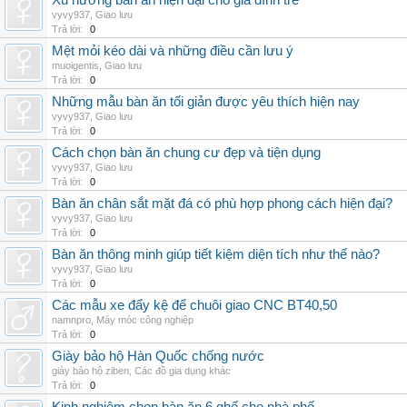
Xu hướng bàn ăn hiện đại cho gia đình trẻ
vyvy937
,
Giao lưu
Trả lời:
0
Mệt mỏi kéo dài và những điều cần lưu ý
muoigentis
,
Giao lưu
Trả lời:
0
Những mẫu bàn ăn tối giản được yêu thích hiện nay
vyvy937
,
Giao lưu
Trả lời:
0
Cách chọn bàn ăn chung cư đẹp và tiện dụng
vyvy937
,
Giao lưu
Trả lời:
0
Bàn ăn chân sắt mặt đá có phù hợp phong cách hiện đại?
vyvy937
,
Giao lưu
Trả lời:
0
Bàn ăn thông minh giúp tiết kiệm diện tích như thế nào?
vyvy937
,
Giao lưu
Trả lời:
0
Các mẫu xe đẩy kệ để chuôi giao CNC BT40,50
namnpro
,
Máy móc công nghiệp
Trả lời:
0
Giày bảo hộ Hàn Quốc chống nước
giày bảo hộ ziben
,
Các đồ gia dụng khác
Trả lời:
0