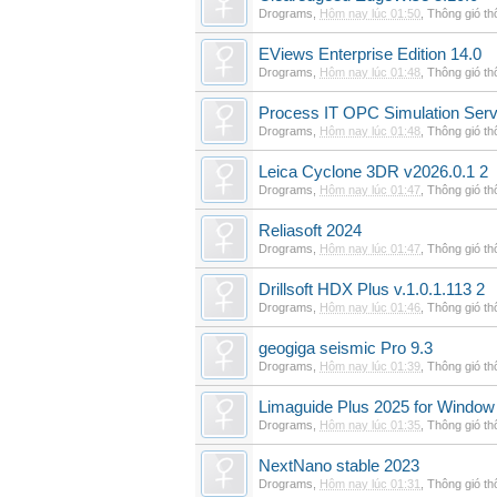
Drograms
,
Hôm nay lúc 01:50
,
Thông gió t
EViews Enterprise Edition 14.0
Drograms
,
Hôm nay lúc 01:48
,
Thông gió t
Process IT OPC Simulation Serv
Drograms
,
Hôm nay lúc 01:48
,
Thông gió t
Leica Cyclone 3DR v2026.0.1 2
Drograms
,
Hôm nay lúc 01:47
,
Thông gió t
Reliasoft 2024
Drograms
,
Hôm nay lúc 01:47
,
Thông gió t
Drillsoft HDX Plus v.1.0.1.113 2
Drograms
,
Hôm nay lúc 01:46
,
Thông gió t
geogiga seismic Pro 9.3
Drograms
,
Hôm nay lúc 01:39
,
Thông gió t
Limaguide Plus 2025 for Window
Drograms
,
Hôm nay lúc 01:35
,
Thông gió t
NextNano stable 2023
Drograms
,
Hôm nay lúc 01:31
,
Thông gió t