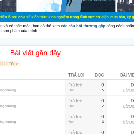
a sẽ kiến thức kinh nghiệm trong lãnh vực cơ điện, mua bán, ký gửi, cho thuê h
vn và có thắc mắc, bạn có thể xem
các câu hỏi thường gặp
bằng cách nhấn 
n sản phẩm của mình.
Bài viết gần đây
10
Tiếp >
TRẢ LỜI
ĐỌC
BÀI VI
Trả lời:
0
D
hông thường
Đọc:
5
Hôm na
Trả lời:
0
D
hông thường
Đọc:
2
Hôm na
Trả lời:
0
D
hông thường
Đọc:
3
Hôm na
Trả lời:
0
D