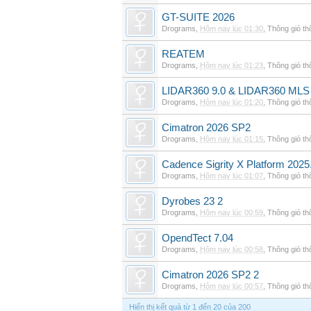
GT-SUITE 2026
Drograms
,
Hôm nay lúc 01:30
,
Thông gió t
REATEM
Drograms
,
Hôm nay lúc 01:23
,
Thông gió t
LIDAR360 9.0 & LIDAR360 MLS 
Drograms
,
Hôm nay lúc 01:20
,
Thông gió t
Cimatron 2026 SP2
Drograms
,
Hôm nay lúc 01:15
,
Thông gió t
Cadence Sigrity X Platform 2025
Drograms
,
Hôm nay lúc 01:07
,
Thông gió t
Dyrobes 23 2
Drograms
,
Hôm nay lúc 00:59
,
Thông gió t
OpendTect 7.04
Drograms
,
Hôm nay lúc 00:58
,
Thông gió t
Cimatron 2026 SP2 2
Drograms
,
Hôm nay lúc 00:57
,
Thông gió t
Hiển thị kết quả từ 1 đến 20 của 200