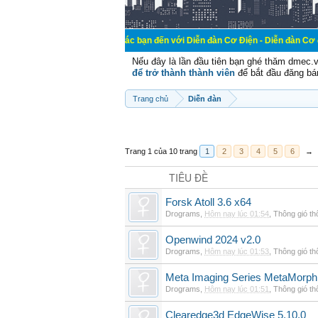
Chào mừng các bạn đến với Diễn đàn Cơ Điện - Diễn đàn Cơ điện là nơi chi
Nếu đây là lần đầu tiên bạn ghé thăm dmec.
để trở thành thành viên
để bắt đầu đăng bá
Trang chủ
Diễn đàn
Trang 1 của 10 trang
1
2
3
4
5
6
→
TIÊU ĐỀ
Forsk Atoll 3.6 x64
Drograms
,
Hôm nay lúc 01:54
,
Thông gió t
Openwind 2024 v2.0
Drograms
,
Hôm nay lúc 01:53
,
Thông gió t
Meta Imaging Series MetaMorph
Drograms
,
Hôm nay lúc 01:51
,
Thông gió t
Clearedge3d EdgeWise 5.10.0