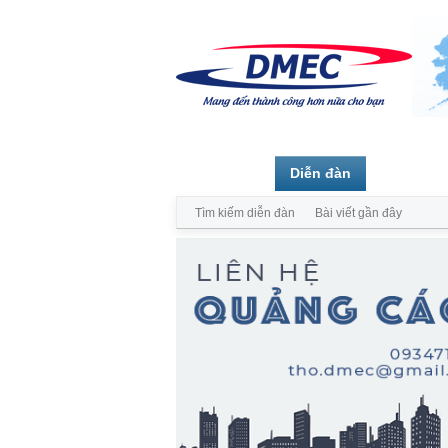
Trang chủ
Diễn đàn
Thành vi
Tìm kiếm diễn đàn
Bài viết gần đây