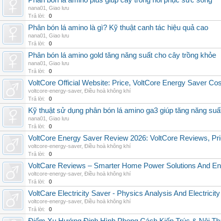
Phân bón lá amino plus giúp cây trồng hồi phục sức sống
nana01
,
Giao lưu
Trả lời:
0
Phân bón lá amino là gì? Kỹ thuật canh tác hiệu quả cao
nana01
,
Giao lưu
Trả lời:
0
Phân bón lá amino gold tăng năng suất cho cây trồng khỏe
nana01
,
Giao lưu
Trả lời:
0
VoltCore Official Website: Price, VoltCore Energy Saver Co
voltcore-energy-saver
,
Điều hoà không khí
Trả lời:
0
Kỹ thuật sử dụng phân bón lá amino ga3 giúp tăng năng suấ
nana01
,
Giao lưu
Trả lời:
0
VoltCore Energy Saver Review 2026: VoltCore Reviews, Pric
voltcore-energy-saver
,
Điều hoà không khí
Trả lời:
0
VoltCare Reviews – Smarter Home Power Solutions And Ene
voltcore-energy-saver
,
Điều hoà không khí
Trả lời:
0
VoltCare Electricity Saver - Physics Analysis And Electrici
voltcore-energy-saver
,
Điều hoà không khí
Trả lời:
0