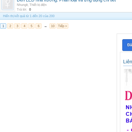
Đèn LED nhà xưởng: Phân loại và ứng dụng chi tiết
Nhunglt
,
Thiết bị điện
Trả lời:
0
Hiển thị kết quả từ 1 đến 20 của 200
1
2
3
4
5
6
→
10
Tiếp >
Đă
Liê