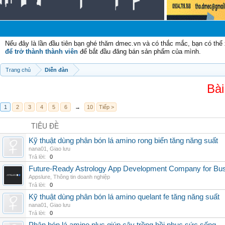
Nếu đây là lần đầu tiên bạn ghé thăm dmec.vn và có thắc mắc, bạn có th
để trở thành thành viên
để bắt đầu đăng bán sản phẩm của mình.
Trang chủ
Diễn đàn
Bài
1
2
3
4
5
6
→
10
Tiếp >
TIÊU ĐỀ
Kỹ thuật dùng phân bón lá amino rong biển tăng năng suất
nana01
,
Giao lưu
Trả lời:
0
Future-Ready Astrology App Development Company for Bu
Appslure
,
Thông tin doanh nghiệp
Trả lời:
0
Kỹ thuật dùng phân bón lá amino quelant fe tăng năng suất
nana01
,
Giao lưu
Trả lời:
0