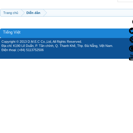
Trang chủ
Diễn đàn
Tiếng Việt
Copyright © 2013 D.M.E.C Co.,Ltd, All Rights Reserved.
Địa chỉ: K190 Lê Duẩn, P. Tân chính, Q. Thanh Khê, Thp. Đà Nẵng, Việt Nam.
Điện thoại: (+84) 5113752506