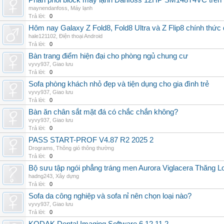
Phân phối block máy lạnh Danfoss 12HP SM148T4VC trên t
maynendanfoss
,
Máy lạnh
Trả lời:
0
Hôm nay Galaxy Z Fold8, Fold8 Ultra và Z Flip8 chính thức
hale121102
,
Điện thoại Android
Trả lời:
0
Bàn trang điểm hiện đại cho phòng ngủ chung cư
vyvy937
,
Giao lưu
Trả lời:
0
Sofa phòng khách nhỏ đẹp và tiện dụng cho gia đình trẻ
vyvy937
,
Giao lưu
Trả lời:
0
Bàn ăn chân sắt mặt đá có chắc chắn không?
vyvy937
,
Giao lưu
Trả lời:
0
PASS START-PROF V4.87 R2 2025 2
Drograms
,
Thông gió thông thường
Trả lời:
0
Bộ sưu tập ngói phẳng tráng men Aurora Viglacera Thăng L
hadng243
,
Xây dựng
Trả lời:
0
Sofa da công nghiệp và sofa nỉ nên chọn loại nào?
vyvy937
,
Giao lưu
Trả lời:
0