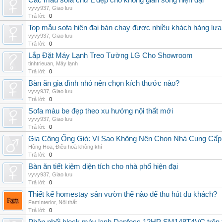
Các mẫu sofa chữ L đẹp cho không gian sống hiện đại
vyvy937
,
Giao lưu
Trả lời:
0
Top mẫu sofa hiện đại bán chạy được nhiều khách hàng lự
vyvy937
,
Giao lưu
Trả lời:
0
Lắp Đặt Máy Lạnh Treo Tường LG Cho Showroom
tinhtrieuan
,
Máy lạnh
Trả lời:
0
Bàn ăn gia đình nhỏ nên chọn kích thước nào?
vyvy937
,
Giao lưu
Trả lời:
0
Sofa màu be đẹp theo xu hướng nội thất mới
vyvy937
,
Giao lưu
Trả lời:
0
Gia Công Ống Gió: Vì Sao Không Nên Chọn Nhà Cung Cấp
Hồng Hoa
,
Điều hoà không khí
Trả lời:
0
Bàn ăn tiết kiệm diện tích cho nhà phố hiện đại
vyvy937
,
Giao lưu
Trả lời:
0
Thiết kế homestay sân vườn thế nào để thu hút du khách?
FamInterior
,
Nội thất
Trả lời:
0