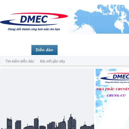
Trang chủ
Diễn đàn
Thành viên
Tìm kiếm diễn đàn
Bài viết gần đây