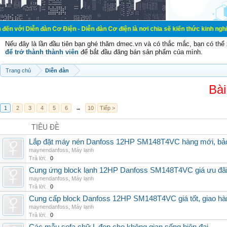
đàn Cơ Điện - Diễn đàn Cơ điện là nơi chia sẽ kiến thức kinh nghiệm trong lãn
Nếu đây là lần đầu tiên bạn ghé thăm dmec.vn và có thắc mắc, bạn có th
để trở thành thành viên
để bắt đầu đăng bán sản phẩm của mình.
Trang chủ
Diễn đàn
Bài
1
2
3
4
5
6
→
10
Tiếp >
TIÊU ĐỀ
Lắp đặt máy nén Danfoss 12HP SM148T4VC hàng mới, bảo 
maynendanfoss
,
Máy lạnh
Trả lời:
0
Cung ứng block lạnh 12HP Danfoss SM148T4VC giá ưu đãi, 
maynendanfoss
,
Máy lạnh
Trả lời:
0
Cung cấp block Danfoss 12HP SM148T4VC giá tốt, giao hàng
maynendanfoss
,
Máy lạnh
Trả lời:
0