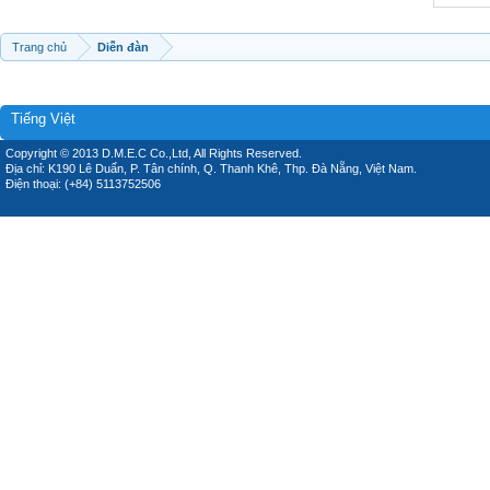
Trang chủ
Diễn đàn
Tiếng Việt
Copyright © 2013 D.M.E.C Co.,Ltd, All Rights Reserved.
Địa chỉ: K190 Lê Duẩn, P. Tân chính, Q. Thanh Khê, Thp. Đà Nẵng, Việt Nam.
Điện thoại: (+84) 5113752506