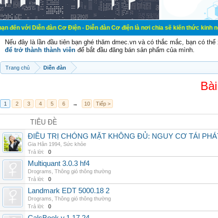
ễn đàn Cơ Điện - Diễn đàn Cơ điện là nơi chia sẽ kiến thức kinh nghiệm trong l
Nếu đây là lần đầu tiên bạn ghé thăm dmec.vn và có thắc mắc, bạn có th
để trở thành thành viên
để bắt đầu đăng bán sản phẩm của mình.
Trang chủ
Diễn đàn
Bài
1
2
3
4
5
6
→
10
Tiếp >
TIÊU ĐỀ
ĐIỀU TRỊ CHÓNG MẶT KHÔNG ĐỦ: NGUY CƠ TÁI PH
Gia Hân 1994
,
Sức khỏe
Trả lời:
0
Multiquant 3.0.3 hf4
Drograms
,
Thông gió thông thường
Trả lời:
0
Landmark EDT 5000.18 2
Drograms
,
Thông gió thông thường
Trả lời:
0