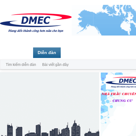
Trang chủ
Diễn đàn
Thành viên
Tìm kiếm diễn đàn
Bài viết gần đây