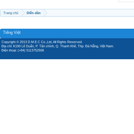
Trang chủ
Diễn đàn
Tiếng Việt
Copyright © 2013 D.M.E.C Co.,Ltd, All Rights Reserved.
Địa chỉ: K190 Lê Duẩn, P. Tân chính, Q. Thanh Khê, Thp. Đà Nẵng, Việt Nam.
Điện thoại: (+84) 5113752506