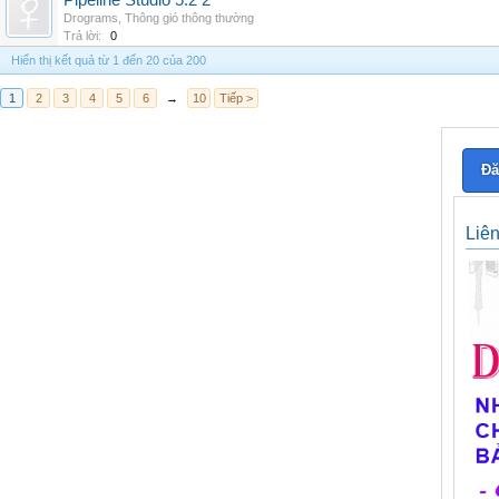
Pipeline Studio 5.2 2
Drograms
,
Thông gió thông thường
Trả lời:
0
Hiển thị kết quả từ 1 đến 20 của 200
1
2
3
4
5
6
→
10
Tiếp >
Đă
Liê