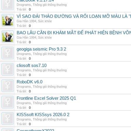
CalcBook v.1.17.24
Drograms
,
Thông gió thông thường
Trả lời:
0
VÌ SAO ĐÁI THÁO ĐƯỜNG VÀ RỐI LOẠN MỠ MÁU LÀ 
Gia Hân 1994
,
Sức khỏe
Trả lời:
0
BAO LÂU CẦN ĐI KHÁM MẮT ĐỂ PHÁT HIỆN BỆNH V
Gia Hân 1994
,
Sức khỏe
Trả lời:
0
geogiga seismic Pro 9.3 2
Drograms
,
Thông gió thông thường
Trả lời:
0
cliosoft sos7.10
Drograms
,
Thông gió thông thường
Trả lời:
0
RoboDK v6.0
Drograms
,
Thông gió thông thường
Trả lời:
0
Frontline Excel Solver 2025 Q1
Drograms
,
Thông gió thông thường
Trả lời:
0
KISSsoft KISSsys 2026.0 2
Drograms
,
Thông gió thông thường
Trả lời:
0