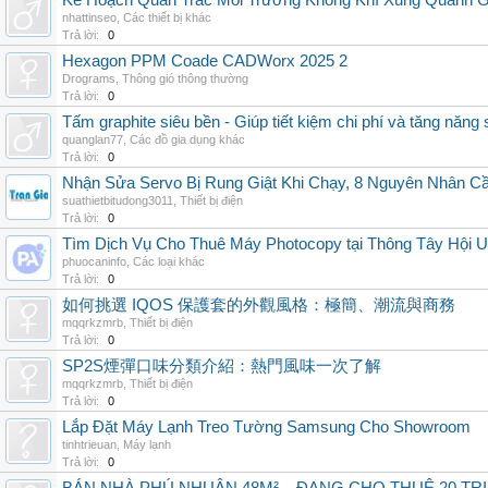
Kế Hoạch Quan Trắc Môi Trường Không Khí Xung Quanh
nhattinseo
,
Các thiết bị khác
Trả lời:
0
Hexagon PPM Coade CADWorx 2025 2
Drograms
,
Thông gió thông thường
Trả lời:
0
Tấm graphite siêu bền - Giúp tiết kiệm chi phí và tăng năng 
quanglan77
,
Các đồ gia dụng khác
Trả lời:
0
Nhận Sửa Servo Bị Rung Giật Khi Chạy, 8 Nguyên Nhân C
suathietbitudong3011
,
Thiết bị điện
Trả lời:
0
Tìm Dịch Vụ Cho Thuê Máy Photocopy tại Thông Tây Hội U
phuocaninfo
,
Các loại khác
Trả lời:
0
如何挑選 IQOS 保護套的外觀風格：極簡、潮流與商務
mqqrkzmrb
,
Thiết bị điện
Trả lời:
0
SP2S煙彈口味分類介紹：熱門風味一次了解
mqqrkzmrb
,
Thiết bị điện
Trả lời:
0
Lắp Đặt Máy Lạnh Treo Tường Samsung Cho Showroom
tinhtrieuan
,
Máy lạnh
Trả lời:
0