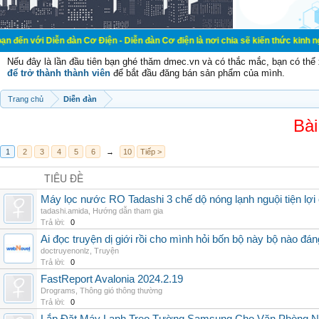
 Diễn đàn Cơ Điện - Diễn đàn Cơ điện là nơi chia sẽ kiến thức kinh nghiệm tron
Nếu đây là lần đầu tiên bạn ghé thăm dmec.vn và có thắc mắc, bạn có th
để trở thành thành viên
để bắt đầu đăng bán sản phẩm của mình.
Trang chủ
Diễn đàn
Bài
1
2
3
4
5
6
→
10
Tiếp >
TIÊU ĐỀ
Máy lọc nước RO Tadashi 3 chế dộ nóng lạnh nguội tiện lợi 
tadashi.amida
,
Hướng dẫn tham gia
Trả lời:
0
Ai đọc truyện dị giới rồi cho mình hỏi bốn bộ này bộ nào đá
doctruyenonlz
,
Truyện
Trả lời:
0
FastReport Avalonia 2024.2.19
Drograms
,
Thông gió thông thường
Trả lời:
0