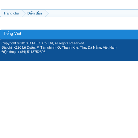
Trang chủ
Diễn đàn
Tiếng Việt
Copyright © 2013 D.M.E.C Co.,Ltd, All Rights Reserved.
Địa chỉ: K190 Lê Duẩn, P. Tân chính, Q. Thanh Khê, Thp. Đà Nẵng, Việt Nam.
Điện thoại: (+84) 5113752506