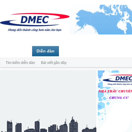
Trang chủ
Diễn đàn
Thành viên
Tìm kiếm diễn đàn
Bài viết gần đây