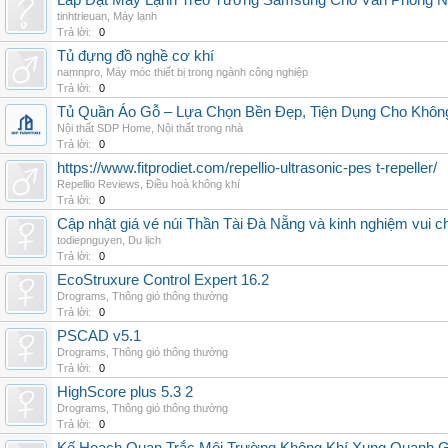
Lắp Đặt Máy Lạnh Treo Tường Samsung Cho Văn Phòng 
tinhtrieuan
,
Máy lạnh
Trả lời:
0
Tủ đựng đồ nghề cơ khí
namnpro
,
Máy móc thiết bị trong ngành công nghiệp
Trả lời:
0
Tủ Quần Áo Gỗ – Lựa Chọn Bền Đẹp, Tiện Dụng Cho Khôn
Nội thất SDP Home
,
Nội thất trong nhà
Trả lời:
0
https://www.fitprodiet.com/repellio-ultrasonic-pes t-repeller/
Repellio Reviews
,
Điều hoà không khí
Trả lời:
0
Cập nhật giá vé núi Thần Tài Đà Nẵng và kinh nghiệm vui c
todiepnguyen
,
Du lịch
Trả lời:
0
EcoStruxure Control Expert 16.2
Drograms
,
Thông gió thông thường
Trả lời:
0
PSCAD v5.1
Drograms
,
Thông gió thông thường
Trả lời:
0
HighScore plus 5.3 2
Drograms
,
Thông gió thông thường
Trả lời:
0