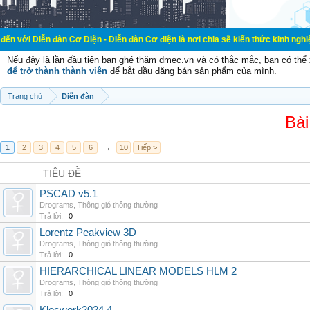
đàn Cơ Điện - Diễn đàn Cơ điện là nơi chia sẽ kiến thức kinh nghiệm trong lãnh
Nếu đây là lần đầu tiên bạn ghé thăm dmec.vn và có thắc mắc, bạn có th
để trở thành thành viên
để bắt đầu đăng bán sản phẩm của mình.
Trang chủ
Diễn đàn
Bài
1
2
3
4
5
6
→
10
Tiếp >
TIÊU ĐỀ
PSCAD v5.1
Drograms
,
Thông gió thông thường
Trả lời:
0
Lorentz Peakview 3D
Drograms
,
Thông gió thông thường
Trả lời:
0
HIERARCHICAL LINEAR MODELS HLM 2
Drograms
,
Thông gió thông thường
Trả lời:
0