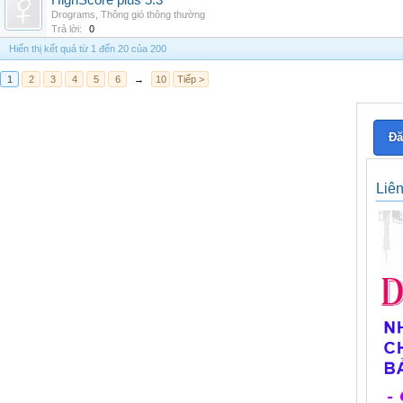
HighScore plus 5.3
Drograms
,
Thông gió thông thường
Trả lời:
0
Hiển thị kết quả từ 1 đến 20 của 200
1
2
3
4
5
6
→
10
Tiếp >
Đă
Liê