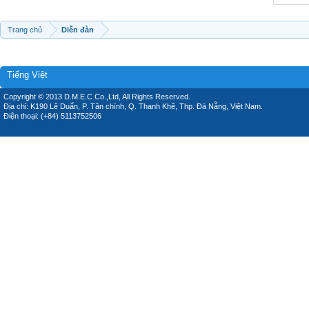
Trang chủ
Diễn đàn
Tiếng Việt
Copyright © 2013 D.M.E.C Co.,Ltd, All Rights Reserved.
Địa chỉ: K190 Lê Duẩn, P. Tân chính, Q. Thanh Khê, Thp. Đà Nẵng, Việt Nam.
Điện thoại: (+84) 5113752506