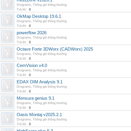
Res2DInv v2026.1
Drograms
,
Thông gió thông thường
Trả lời:
0
OkMap Desktop 19.6.1
Drograms
,
Thông gió thông thường
Trả lời:
0
powerflow 2026
Drograms
,
Thông gió thông thường
Trả lời:
0
Octave Forte 3DWorx (CADWorx) 2025
Drograms
,
Thông gió thông thường
Trả lời:
0
CemVision v4.0
Drograms
,
Thông gió thông thường
Trả lời:
0
EDAX OIM Analysis 9.1
Drograms
,
Thông gió thông thường
Trả lời:
0
Mensura genius 9.1
Drograms
,
Thông gió thông thường
Trả lời:
0
Oasis Montaj v2025.2.1
Drograms
,
Thông gió thông thường
Trả lời:
0