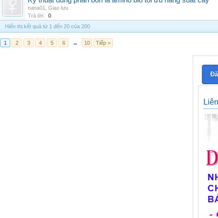
Kỹ thuật dùng phân bón lá amino bio tối ưu năng suất cây
nana01
,
Giao lưu
Trả lời:
0
Hiển thị kết quả từ 1 đến 20 của 200
1
2
3
4
5
6
→
10
Tiếp >
Đă
Liê