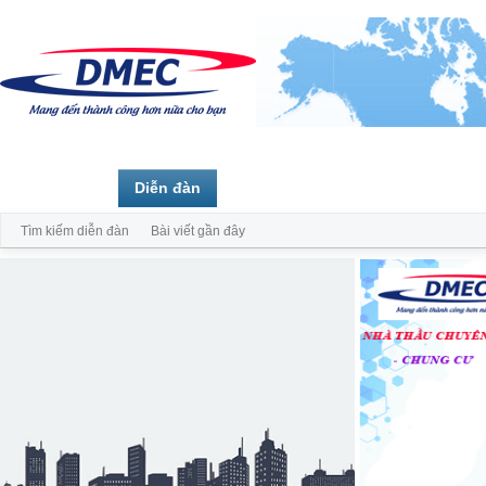
Trang chủ
Diễn đàn
Thành viên
Tìm kiếm diễn đàn
Bài viết gần đây