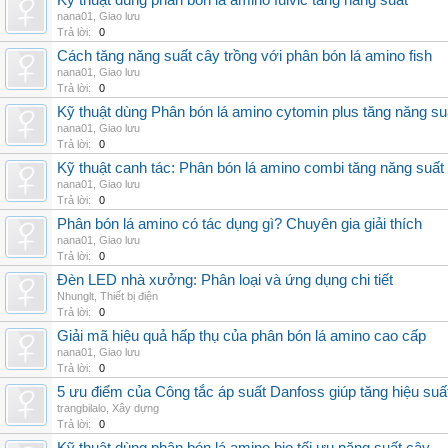
Kỹ thuật dùng phân bón lá amino fulvic tăng năng suất
nana01
,
Giao lưu
Trả lời:
0
Cách tăng năng suất cây trồng với phân bón lá amino fish
nana01
,
Giao lưu
Trả lời:
0
Kỹ thuật dùng Phân bón lá amino cytomin plus tăng năng su
nana01
,
Giao lưu
Trả lời:
0
Kỹ thuật canh tác: Phân bón lá amino combi tăng năng suất
nana01
,
Giao lưu
Trả lời:
0
Phân bón lá amino có tác dụng gì? Chuyên gia giải thích
nana01
,
Giao lưu
Trả lời:
0
Đèn LED nhà xưởng: Phân loại và ứng dụng chi tiết
Nhunglt
,
Thiết bị điện
Trả lời:
0
Giải mã hiệu quả hấp thụ của phân bón lá amino cao cấp
nana01
,
Giao lưu
Trả lời:
0
5 ưu điểm của Công tắc áp suất Danfoss giúp tăng hiệu suấ
trangbilalo
,
Xây dựng
Trả lời:
0