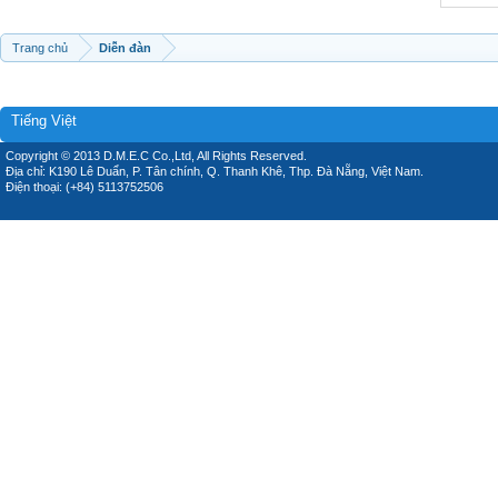
Trang chủ
Diễn đàn
Tiếng Việt
Copyright © 2013 D.M.E.C Co.,Ltd, All Rights Reserved.
Địa chỉ: K190 Lê Duẩn, P. Tân chính, Q. Thanh Khê, Thp. Đà Nẵng, Việt Nam.
Điện thoại: (+84) 5113752506