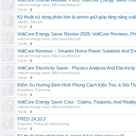
VoltCore Official Website: Price, VoltCore Energy Saver Co
voltcore-energy-saver
,
Điều hoà không khí
Trả lời:
0
Kỹ thuật sử dụng phân bón lá amino ga3 giúp tăng năng suấ
nana01
,
Giao lưu
Trả lời:
0
VoltCore Energy Saver Review 2026: VoltCore Reviews, Pric
voltcore-energy-saver
,
Điều hoà không khí
Trả lời:
0
VoltCare Reviews – Smarter Home Power Solutions And Ene
voltcore-energy-saver
,
Điều hoà không khí
Trả lời:
0
VoltCare Electricity Saver - Physics Analysis And Electrici
voltcore-energy-saver
,
Điều hoà không khí
Trả lời:
0
Điểm Xu Hướng Định Hình Phong Cách Kiến Trúc & Nội Thấ
designplus
,
Thời trang
Trả lời:
0
VoltCore Energy Saver Cost - Claims, Features, And Reality
voltcore-energy-saver
,
Điều hoà không khí
Trả lời:
0
FRED 24.10.3
Drograms
,
Thông gió thông thường
Trả lời:
0