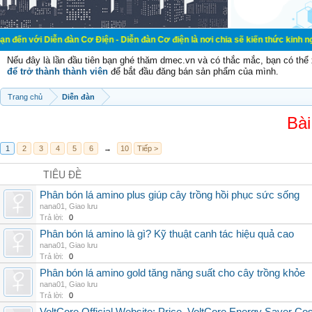
n đàn Cơ Điện - Diễn đàn Cơ điện là nơi chia sẽ kiến thức kinh nghiệm trong l
Nếu đây là lần đầu tiên bạn ghé thăm dmec.vn và có thắc mắc, bạn có th
để trở thành thành viên
để bắt đầu đăng bán sản phẩm của mình.
Trang chủ
Diễn đàn
Bài
1
2
3
4
5
6
→
10
Tiếp >
TIÊU ĐỀ
Phân bón lá amino plus giúp cây trồng hồi phục sức sống
nana01
,
Giao lưu
Trả lời:
0
Phân bón lá amino là gì? Kỹ thuật canh tác hiệu quả cao
nana01
,
Giao lưu
Trả lời:
0
Phân bón lá amino gold tăng năng suất cho cây trồng khỏe
nana01
,
Giao lưu
Trả lời:
0