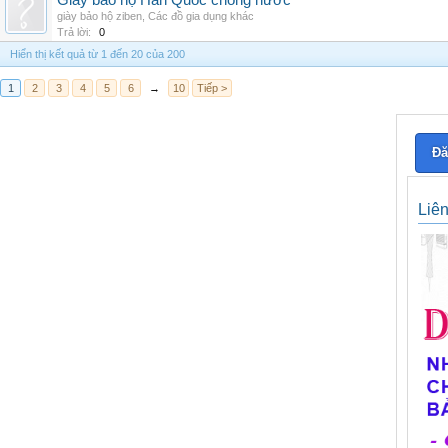
Giày bảo hộ Hàn Quốc chống nước
giày bảo hộ ziben
,
Các đồ gia dụng khác
Trả lời:
0
Hiển thị kết quả từ 1 đến 20 của 200
1
2
3
4
5
6
→
10
Tiếp >
Đă
Liê