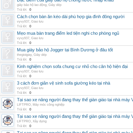
Đặc điểm của giày bảo hộ chống nước nhập khẩu
giày bảo hộ lao động
,
Giày dép
Trả lời:
0
Cách chọn bàn ăn kéo dài phù hợp gia đình đông người
vyvy937
,
Giao lưu
Trả lời:
0
Mẹo mua bàn trang điểm led tiện nghi cho phòng ngủ
vyvy937
,
Giao lưu
Trả lời:
0
Mua giày bảo hộ Jogger tại Bình Dương ở đâu tốt
thegioigiay
,
Giày dép
Trả lời:
0
Kinh nghiệm chọn sofa chung cư nhỏ cho căn hộ hiện đại
vyvy937
,
Giao lưu
Trả lời:
0
3 cách đơn giản vệ sinh sofa giường kéo tại nhà
vyvy937
,
Giao lưu
Trả lời:
0
Tại sao xe nâng người đang thay thế giàn giáo tại nhà máy
LIFTPRO
,
Máy móc công nghiệp
Trả lời:
0
Tại sao xe nâng người đang thay thế giàn giáo tại nhà máy
LIFTPRO
,
Xây dựng
Trả lời:
0