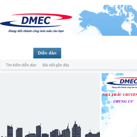
Trang chủ
Diễn đàn
Thành viên
Tìm kiếm diễn đàn
Bài viết gần đây