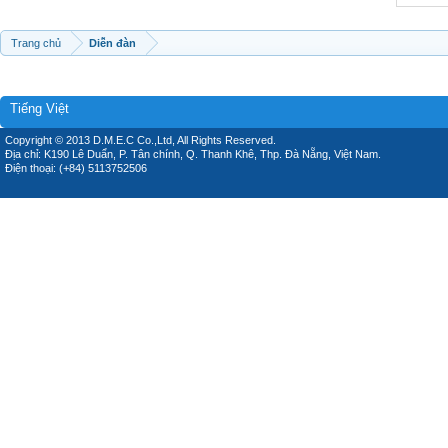
Trang chủ
Diễn đàn
Tiếng Việt
Copyright © 2013 D.M.E.C Co.,Ltd, All Rights Reserved.
Địa chỉ: K190 Lê Duẩn, P. Tân chính, Q. Thanh Khê, Thp. Đà Nẵng, Việt Nam.
Điện thoại: (+84) 5113752506