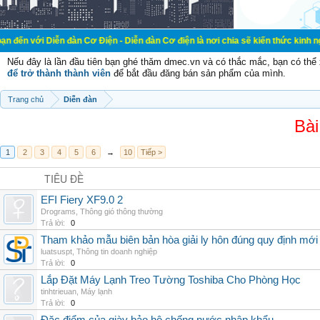
ễn đàn Cơ Điện - Diễn đàn Cơ điện là nơi chia sẽ kiến thức kinh nghiệm trong l
Nếu đây là lần đầu tiên bạn ghé thăm dmec.vn và có thắc mắc, bạn có th
để trở thành thành viên
để bắt đầu đăng bán sản phẩm của mình.
Trang chủ
Diễn đàn
Bài
1
2
3
4
5
6
→
10
Tiếp >
TIÊU ĐỀ
EFI Fiery XF9.0 2
Drograms
,
Thông gió thông thường
Trả lời:
0
Tham khảo mẫu biên bản hòa giải ly hôn đúng quy định mới
luatsuspt
,
Thông tin doanh nghiệp
Trả lời:
0
Lắp Đặt Máy Lạnh Treo Tường Toshiba Cho Phòng Học
tinhtrieuan
,
Máy lạnh
Trả lời:
0