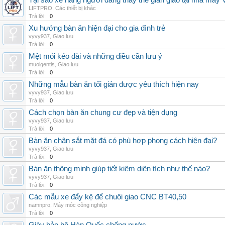
Tại sao xe nâng người đang thay thế giàn giáo tại nhà máy
LIFTPRO
,
Các thiết bị khác
Trả lời:
0
Xu hướng bàn ăn hiện đại cho gia đình trẻ
vyvy937
,
Giao lưu
Trả lời:
0
Mệt mỏi kéo dài và những điều cần lưu ý
muoigentis
,
Giao lưu
Trả lời:
0
Những mẫu bàn ăn tối giản được yêu thích hiện nay
vyvy937
,
Giao lưu
Trả lời:
0
Cách chọn bàn ăn chung cư đẹp và tiện dụng
vyvy937
,
Giao lưu
Trả lời:
0
Bàn ăn chân sắt mặt đá có phù hợp phong cách hiện đại?
vyvy937
,
Giao lưu
Trả lời:
0
Bàn ăn thông minh giúp tiết kiệm diện tích như thế nào?
vyvy937
,
Giao lưu
Trả lời:
0
Các mẫu xe đẩy kệ để chuôi giao CNC BT40,50
namnpro
,
Máy móc công nghiệp
Trả lời:
0