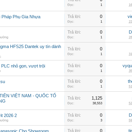
Đọc:
1
16
Trả lời:
0
vi
i Pháp Phụ Gia Nhựa
Đọc:
1
22
Trả lời:
0
D
thường
Đọc:
1
28
sigma HFS25 Dantek uy tín dành
Trả lời:
0
Đọc:
1
31
c
Trả lời:
0
vyqu
PLC nhỏ gọn, vượt trội
n
Đọc:
1
35
Trả lời:
0
th
 su
Đọc:
1
51
IÊN VIỆT NAM - QUỐC TỔ
Trả lời:
1,125
NG
Đọc:
38,553
52
Trả lời:
0
D
t 2026 2
thường
Đọc:
3
59
Trả lời:
0
t
Panasonic Cho Showroom