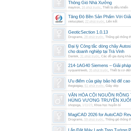
Thông Gió Nhà Xưởng
maytron
,
16 phút trước
,
Thiết bị điều khiển
Tăng Độ Bền Sản Phẩm Với Giả
vietucplast
,
22 phút trước
,
Liên kết
GeoticSection 1.0.13
Drograms
,
28 phút trước
,
Thông gió thông 
Đại lý Công tắc dòng chảy Auto
cho doanh nghiệp tại Trà Vinh
Dantek
,
31 phút trước
,
Các đồ gia dụng khá
214-1AG40 Siemens – Giải pháp 
vyquantriweb
,
35 phút trước
,
Thiết bị cơ điệ
Ưu điểm của giày bảo hộ đế cao
thegioigiay
,
51 phút trước
,
Giày dép
VĂN HÓA CỘI NGUỒN RỒNG T
HÙNG VƯƠNG TRUYỀN XUỐ
shopoga
,
1/11/23
,
Khoa học huyền bí
MagiCAD 2026 for AutoCAD Revi
Drograms
,
59 phút trước
,
Thông gió thông 
Lắp Đặt Máy Lạnh Treo Tường 