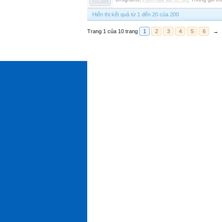
Hiển thị kết quả từ 1 đến 20 của 200
Trang 1 của 10 trang
1
2
3
4
5
6
→