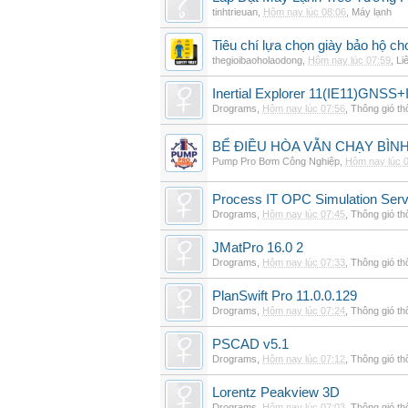
tinhtrieuan
,
Hôm nay lúc 08:06
,
Máy lạnh
Tiêu chí lựa chọn giày bảo hộ ch
thegioibaoholaodong
,
Hôm nay lúc 07:59
,
Li
Inertial Explorer 11(IE11)GNSS+
Drograms
,
Hôm nay lúc 07:56
,
Thông gió t
BỂ ĐIỀU HÒA VẪN CHẠY BÌ
Pump Pro Bơm Công Nghiệp
,
Hôm nay lúc 
Process IT OPC Simulation Serv
Drograms
,
Hôm nay lúc 07:45
,
Thông gió t
JMatPro 16.0 2
Drograms
,
Hôm nay lúc 07:33
,
Thông gió t
PlanSwift Pro 11.0.0.129
Drograms
,
Hôm nay lúc 07:24
,
Thông gió t
PSCAD v5.1
Drograms
,
Hôm nay lúc 07:12
,
Thông gió t
Lorentz Peakview 3D
Drograms
,
Hôm nay lúc 07:03
,
Thông gió t