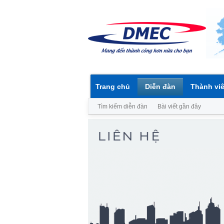
Trang chủ
Diễn đàn
Thành vi
Tìm kiếm diễn đàn
Bài viết gần đây