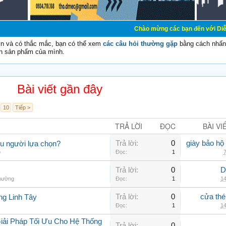
Chào mừng các bạn đến với Diễn đàn Cơ Điện -
vn và có thắc mắc, bạn có thể xem
các câu hỏi thường gặp
bằng cách nhấn 
n sản phẩm của mình.
Bài viết gần đây
10
Tiếp >
TRẢ LỜI
ĐỌC
BÀI VI
Trả lời:
0
giày bảo hộ
ều người lựa chọn?
p
Đọc:
1
7
Trả lời:
0
D
thường
Đọc:
1
14
Trả lời:
0
cửa thé
ng Linh Tây
Đọc:
1
14
iải Pháp Tối Ưu Cho Hệ Thống
Trả lời:
0