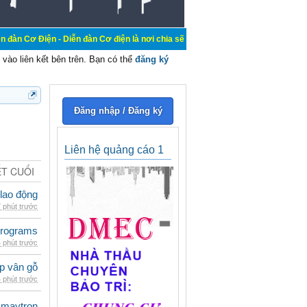
 Diễn đàn Cơ điện là nơi chia sẽ kiến thức kinh nghiệm trong lãnh vực cơ điện
vào liên kết bên trên. Bạn có thể
đăng ký
Đăng nhập / Đăng ký
Liên hệ quảng cáo 1
ẾT CUỐI
 lao động
 phút trước
rograms
 phút trước
p vân gỗ
 phút trước
maytron