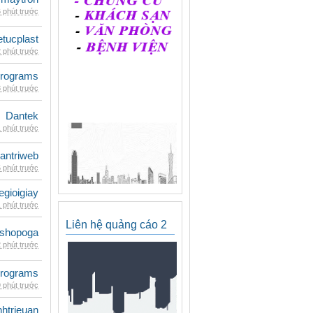
 phút trước
etucplast
 phút trước
rograms
 phút trước
Dantek
 phút trước
antriweb
 phút trước
egioigiay
 phút trước
Liên hệ quảng cáo 2
shopoga
 phút trước
rograms
 phút trước
inhtrieuan