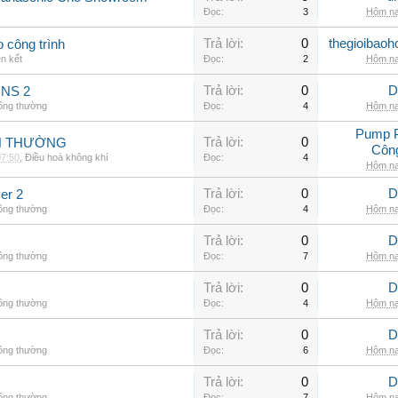
Đọc:
3
Hôm na
Trả lời:
0
thegioibaoh
o công trình
ên kết
Đọc:
2
Hôm na
Trả lời:
0
D
INS 2
hông thường
Đọc:
4
Hôm na
Pump 
Trả lời:
0
NH THƯỜNG
Côn
07:50
,
Điều hoà không khí
Đọc:
4
Hôm na
Trả lời:
0
D
er 2
hông thường
Đọc:
4
Hôm na
Trả lời:
0
D
hông thường
Đọc:
7
Hôm na
Trả lời:
0
D
hông thường
Đọc:
4
Hôm na
Trả lời:
0
D
hông thường
Đọc:
6
Hôm na
Trả lời:
0
D
hông thường
Đọc:
7
Hôm na