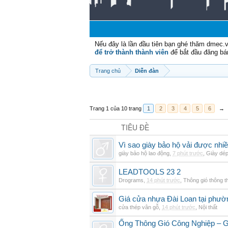
Nếu đây là lần đầu tiên bạn ghé thăm dmec.
để trở thành thành viên
để bắt đầu đăng bá
Trang chủ
Diễn đàn
Trang 1 của 10 trang
1
2
3
4
5
6
→
TIÊU ĐỀ
Vì sao giày bảo hộ vải được nhi
giày bảo hộ lao động
,
7 phút trước
,
Giày dé
LEADTOOLS 23 2
Drograms
,
14 phút trước
,
Thông gió thông 
Giá cửa nhựa Đài Loan tại phườ
cửa thép vân gỗ
,
14 phút trước
,
Nội thất
Ống Thông Gió Công Nghiệp – G