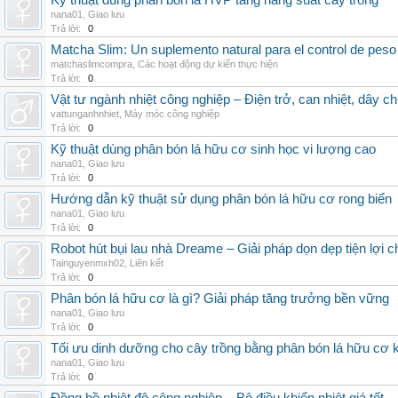
Kỹ thuật dùng phân bón lá HVP tăng năng suất cây trồng
nana01
,
Giao lưu
Trả lời:
0
Matcha Slim: Un suplemento natural para el control de peso
matchaslimcompra
,
Các hoạt động dự kiến thực hiện
Trả lời:
0
Vật tư ngành nhiệt công nghiệp – Điện trở, can nhiệt, dây ch
vattunganhnhiet
,
Máy móc công nghiệp
Trả lời:
0
Kỹ thuật dùng phân bón lá hữu cơ sinh học vi lượng cao
nana01
,
Giao lưu
Trả lời:
0
Hướng dẫn kỹ thuật sử dụng phân bón lá hữu cơ rong biển
nana01
,
Giao lưu
Trả lời:
0
Robot hút bụi lau nhà Dreame – Giải pháp dọn dẹp tiện lợi ch
Tainguyenmxh02
,
Liên kết
Trả lời:
0
Phân bón lá hữu cơ là gì? Giải pháp tăng trưởng bền vững
nana01
,
Giao lưu
Trả lời:
0
Tối ưu dinh dưỡng cho cây trồng bằng phân bón lá hữu cơ
nana01
,
Giao lưu
Trả lời:
0