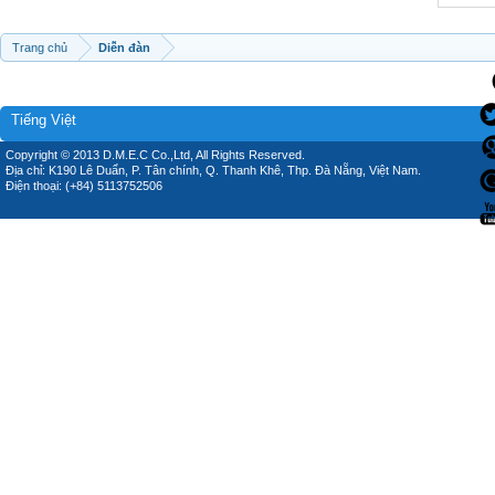
Trang chủ
Diễn đàn
Tiếng Việt
Copyright © 2013 D.M.E.C Co.,Ltd, All Rights Reserved.
Địa chỉ: K190 Lê Duẩn, P. Tân chính, Q. Thanh Khê, Thp. Đà Nẵng, Việt Nam.
Điện thoại: (+84) 5113752506