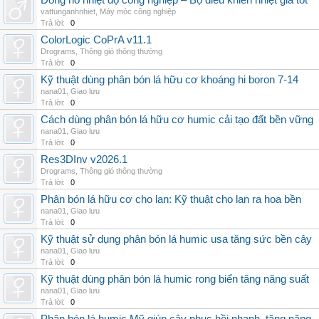
Đồng hồ nhiệt độ công nghiệp – Bộ điều khiển nhiệt giá tốt
vattunganhnhiet
,
Máy móc công nghiệp
Trả lời:
0
ColorLogic CoPrA v11.1
Drograms
,
Thông gió thông thường
Trả lời:
0
Kỹ thuật dùng phân bón lá hữu cơ khoáng hi boron 7-14
nana01
,
Giao lưu
Trả lời:
0
Cách dùng phân bón lá hữu cơ humic cải tạo đất bền vững
nana01
,
Giao lưu
Trả lời:
0
Res3DInv v2026.1
Drograms
,
Thông gió thông thường
Trả lời:
0
Phân bón lá hữu cơ cho lan: Kỹ thuật cho lan ra hoa bền
nana01
,
Giao lưu
Trả lời:
0
Kỹ thuật sử dụng phân bón lá humic usa tăng sức bền cây
nana01
,
Giao lưu
Trả lời:
0
Kỹ thuật dùng phân bón lá humic rong biển tăng năng suất
nana01
,
Giao lưu
Trả lời:
0