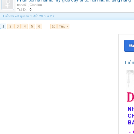
Phân bón lá humic Mỹ giúp cây phục hồi nhanh, tăng năng
nana01
,
Giao lưu
Trả lời:
0
Hiển thị kết quả từ 1 đến 20 của 200
1
2
3
4
5
6
→
10
Tiếp >
Đă
Liê