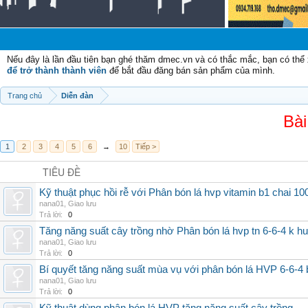
Nếu đây là lần đầu tiên bạn ghé thăm dmec.vn và có thắc mắc, bạn có th
để trở thành thành viên
để bắt đầu đăng bán sản phẩm của mình.
Trang chủ
Diễn đàn
Bài
1
2
3
4
5
6
→
10
Tiếp >
TIÊU ĐỀ
Kỹ thuật phục hồi rễ với Phân bón lá hvp vitamin b1 chai 10
nana01
,
Giao lưu
Trả lời:
0
Tăng năng suất cây trồng nhờ Phân bón lá hvp tn 6-6-4 k h
nana01
,
Giao lưu
Trả lời:
0
Bí quyết tăng năng suất mùa vụ với phân bón lá HVP 6-6-4 
nana01
,
Giao lưu
Trả lời:
0