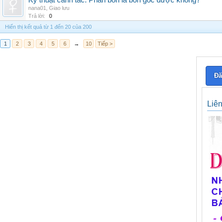
Kỹ thuật canh tác: Phân bón lá bón gốc được không?
nana01
,
Giao lưu
Trả lời:
0
Hiển thị kết quả từ 1 đến 20 của 200
1
2
3
4
5
6
→
10
Tiếp >
Đă
Liê