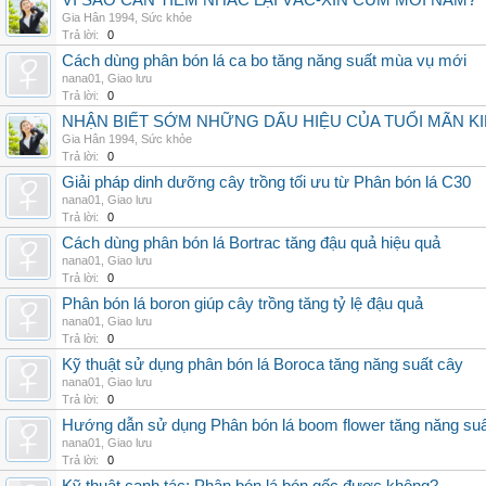
VÌ SAO CẦN TIÊM NHẮC LẠI VẮC-XIN CÚM MỖI NĂM?
Gia Hân 1994
,
Sức khỏe
Trả lời:
0
Cách dùng phân bón lá ca bo tăng năng suất mùa vụ mới
nana01
,
Giao lưu
Trả lời:
0
NHẬN BIẾT SỚM NHỮNG DẤU HIỆU CỦA TUỔI MÃN K
Gia Hân 1994
,
Sức khỏe
Trả lời:
0
Giải pháp dinh dưỡng cây trồng tối ưu từ Phân bón lá C30
nana01
,
Giao lưu
Trả lời:
0
Cách dùng phân bón lá Bortrac tăng đậu quả hiệu quả
nana01
,
Giao lưu
Trả lời:
0
Phân bón lá boron giúp cây trồng tăng tỷ lệ đậu quả
nana01
,
Giao lưu
Trả lời:
0
Kỹ thuật sử dụng phân bón lá Boroca tăng năng suất cây
nana01
,
Giao lưu
Trả lời:
0
Hướng dẫn sử dụng Phân bón lá boom flower tăng năng suấ
nana01
,
Giao lưu
Trả lời:
0