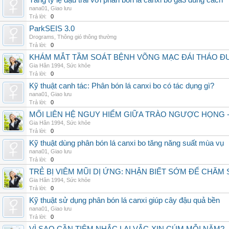
Tăng tỷ lệ đậu trái với phân bón lá canxi bo ga3 đúng cách
nana01
,
Giao lưu
Trả lời:
0
ParkSEIS 3.0
Drograms
,
Thông gió thông thường
Trả lời:
0
KHÁM MẮT TẦM SOÁT BỆNH VÕNG MẠC ĐÁI THÁO ĐƯ
Gia Hân 1994
,
Sức khỏe
Trả lời:
0
Kỹ thuật canh tác: Phân bón lá canxi bo có tác dụng gì?
nana01
,
Giao lưu
Trả lời:
0
MỐI LIÊN HỆ NGUY HIỂM GIỮA TRÀO NGƯỢC HỌNG 
Gia Hân 1994
,
Sức khỏe
Trả lời:
0
Kỹ thuật dùng phân bón lá canxi bo tăng năng suất mùa vụ
nana01
,
Giao lưu
Trả lời:
0
TRẺ BỊ VIÊM MŨI DỊ ỨNG: NHẬN BIẾT SỚM ĐỂ CHĂ
Gia Hân 1994
,
Sức khỏe
Trả lời:
0
Kỹ thuật sử dụng phân bón lá canxi giúp cây đậu quả bền
nana01
,
Giao lưu
Trả lời:
0