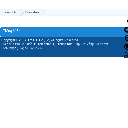
Trang chủ
Diễn đàn
Tiếng Việt
Copyright © 2013 D.M.E.C Co.,Ltd, All Rights Reserved.
Địa chỉ: K190 Lê Duẩn, P. Tân chính, Q. Thanh Khê, Thp. Đà Nẵng, Việt Nam.
Điện thoại: (+84) 5113752506