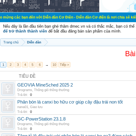
ạn đến với Diễn đàn Cơ Điện - Diễn đàn Cơ điện là nơi chia sẽ kiến thức kinh n
Nếu đây là lần đầu tiên bạn ghé thăm dmec.vn và có thắc mắc, bạn có th
để trở thành thành viên
để bắt đầu đăng bán sản phẩm của mình.
Trang chủ
Diễn đàn
Bài
1
2
3
4
5
6
→
10
Tiếp >
TIÊU ĐỀ
GEOVIA MineSched 2025 2
Drograms
,
Thông gió thông thường
Trả lời:
0
Phân bón lá canxi bo hữu cơ giúp cây đậu trái non tốt
nana01
,
Giao lưu
Trả lời:
0
GC-PowerStation 23.1.8
Drograms
,
Thông gió thông thường
Trả lời:
0