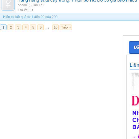
Tăng năng suất cây trồng: Phân bón lá bio 36 giá bao nhiêu
nana01
,
Giao lưu
Trả lời:
0
Hiển thị kết quả từ 1 đến 20 của 200
1
2
3
4
5
6
→
10
Tiếp >
Đă
Liê