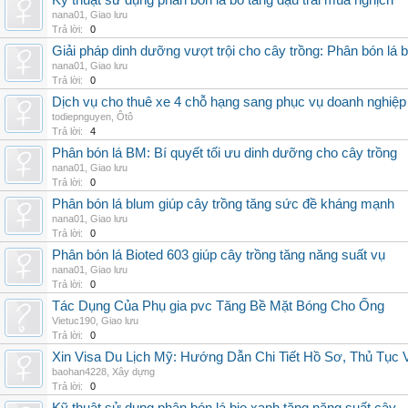
Kỹ thuật sử dụng phân bón lá bo tăng đậu trái mùa nghịch
nana01
,
Giao lưu
Trả lời:
0
Giải pháp dinh dưỡng vượt trội cho cây trồng: Phân bón lá 
nana01
,
Giao lưu
Trả lời:
0
Dịch vụ cho thuê xe 4 chỗ hạng sang phục vụ doanh nghiệ
todiepnguyen
,
Ôtô
Trả lời:
4
Phân bón lá BM: Bí quyết tối ưu dinh dưỡng cho cây trồng
nana01
,
Giao lưu
Trả lời:
0
Phân bón lá blum giúp cây trồng tăng sức đề kháng mạnh
nana01
,
Giao lưu
Trả lời:
0
Phân bón lá Bioted 603 giúp cây trồng tăng năng suất vụ
nana01
,
Giao lưu
Trả lời:
0
Tác Dụng Của Phụ gia pvc Tăng Bề Mặt Bóng Cho Ống
Vietuc190
,
Giao lưu
Trả lời:
0
Xin Visa Du Lịch Mỹ: Hướng Dẫn Chi Tiết Hồ Sơ, Thủ Tục
baohan4228
,
Xây dựng
Trả lời:
0