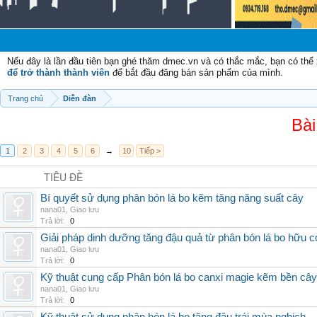
Nếu đây là lần đầu tiên bạn ghé thăm dmec.vn và có thắc mắc, bạn có th
để trở thành thành viên
để bắt đầu đăng bán sản phẩm của mình.
Trang chủ
Diễn đàn
Bài
1
2
3
4
5
6
→
10
Tiếp >
TIÊU ĐỀ
Bí quyết sử dụng phân bón lá bo kẽm tăng năng suất cây
nana01
,
Giao lưu
Trả lời:
0
Giải pháp dinh dưỡng tăng đậu quả từ phân bón lá bo hữu 
nana01
,
Giao lưu
Trả lời:
0
Kỹ thuật cung cấp Phân bón lá bo canxi magie kẽm bền cây
nana01
,
Giao lưu
Trả lời:
0