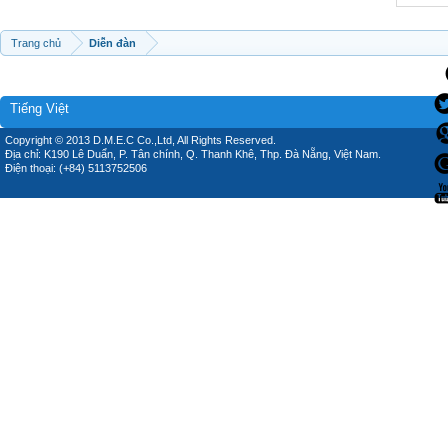
Trang chủ
Diễn đàn
Tiếng Việt
Copyright © 2013 D.M.E.C Co.,Ltd, All Rights Reserved.
Địa chỉ: K190 Lê Duẩn, P. Tân chính, Q. Thanh Khê, Thp. Đà Nẵng, Việt Nam.
Điện thoại: (+84) 5113752506