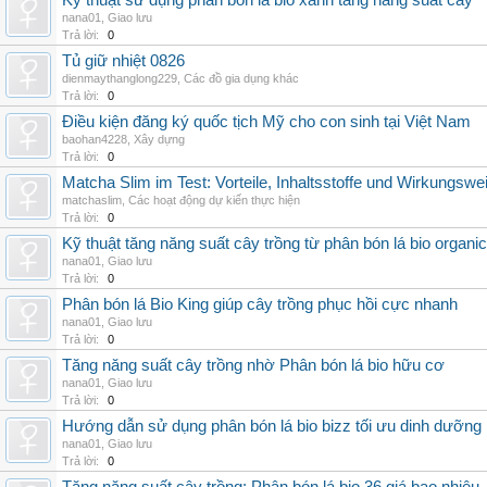
Kỹ thuật sử dụng phân bón lá bio xanh tăng năng suất cây
nana01
,
Giao lưu
Trả lời:
0
Tủ giữ nhiệt 0826
dienmaythanglong229
,
Các đồ gia dụng khác
Trả lời:
0
Điều kiện đăng ký quốc tịch Mỹ cho con sinh tại Việt Nam
baohan4228
,
Xây dựng
Trả lời:
0
Matcha Slim im Test: Vorteile, Inhaltsstoffe und Wirkungswe
matchaslim
,
Các hoạt động dự kiến thực hiện
Trả lời:
0
Kỹ thuật tăng năng suất cây trồng từ phân bón lá bio organic
nana01
,
Giao lưu
Trả lời:
0
Phân bón lá Bio King giúp cây trồng phục hồi cực nhanh
nana01
,
Giao lưu
Trả lời:
0
Tăng năng suất cây trồng nhờ Phân bón lá bio hữu cơ
nana01
,
Giao lưu
Trả lời:
0
Hướng dẫn sử dụng phân bón lá bio bizz tối ưu dinh dưỡng
nana01
,
Giao lưu
Trả lời:
0