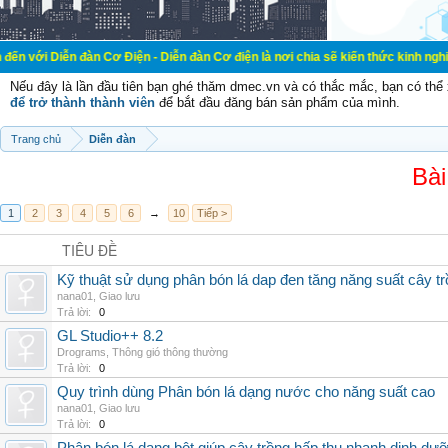
đàn Cơ Điện - Diễn đàn Cơ điện là nơi chia sẽ kiến thức kinh nghiệm trong lãnh
Nếu đây là lần đầu tiên bạn ghé thăm dmec.vn và có thắc mắc, bạn có th
để trở thành thành viên
để bắt đầu đăng bán sản phẩm của mình.
Trang chủ
Diễn đàn
Bài
1
2
3
4
5
6
→
10
Tiếp >
TIÊU ĐỀ
Kỹ thuật sử dụng phân bón lá dap đen tăng năng suất cây t
nana01
,
Giao lưu
Trả lời:
0
GL Studio++ 8.2
Drograms
,
Thông gió thông thường
Trả lời:
0
Quy trình dùng Phân bón lá dạng nước cho năng suất cao
nana01
,
Giao lưu
Trả lời:
0