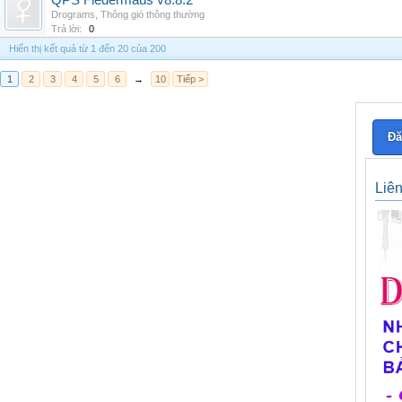
QPS Fledermaus v8.8.2
Drograms
,
Thông gió thông thường
Trả lời:
0
Hiển thị kết quả từ 1 đến 20 của 200
1
2
3
4
5
6
→
10
Tiếp >
Đă
Liê