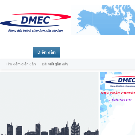
Trang chủ
Diễn đàn
Thành viên
Tìm kiếm diễn đàn
Bài viết gần đây