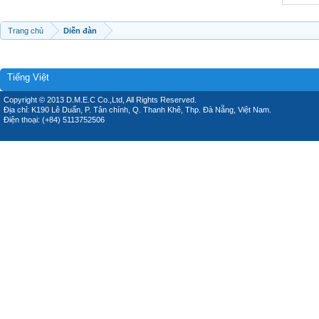
Trang chủ
Diễn đàn
Tiếng Việt
Copyright © 2013 D.M.E.C Co.,Ltd, All Rights Reserved.
Địa chỉ: K190 Lê Duẩn, P. Tân chính, Q. Thanh Khê, Thp. Đà Nẵng, Việt Nam.
Điện thoại: (+84) 5113752506