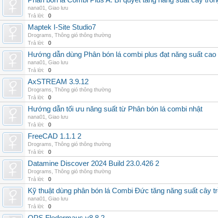
Phân bón lá Combi Plus A: Bí quyết tăng năng suất cây trồn
nana01
,
Giao lưu
Trả lời:
0
Maptek I-Site Studio7
Drograms
,
Thông gió thông thường
Trả lời:
0
Hướng dẫn dùng Phân bón lá combi plus đạt năng suất cao
nana01
,
Giao lưu
Trả lời:
0
AxSTREAM 3.9.12
Drograms
,
Thông gió thông thường
Trả lời:
0
Hướng dẫn tối ưu năng suất từ Phân bón lá combi nhật
nana01
,
Giao lưu
Trả lời:
0
FreeCAD 1.1.1 2
Drograms
,
Thông gió thông thường
Trả lời:
0
Datamine Discover 2024 Build 23.0.426 2
Drograms
,
Thông gió thông thường
Trả lời:
0
Kỹ thuật dùng phân bón lá Combi Đức tăng năng suất cây t
nana01
,
Giao lưu
Trả lời:
0