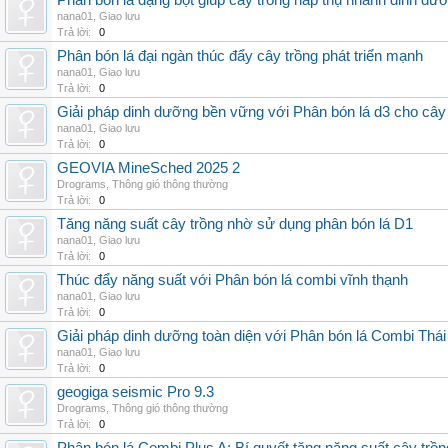
Phân bón lá dạng bột giúp cây trồng hấp thụ nhanh dinh dư
nana01
,
Giao lưu
Trả lời:
0
Phân bón lá đại ngàn thúc đẩy cây trồng phát triển mạnh
nana01
,
Giao lưu
Trả lời:
0
Giải pháp dinh dưỡng bền vững với Phân bón lá d3 cho cây
nana01
,
Giao lưu
Trả lời:
0
GEOVIA MineSched 2025 2
Drograms
,
Thông gió thông thường
Trả lời:
0
Tăng năng suất cây trồng nhờ sử dụng phân bón lá D1
nana01
,
Giao lưu
Trả lời:
0
Thúc đẩy năng suất với Phân bón lá combi vĩnh thạnh
nana01
,
Giao lưu
Trả lời:
0
Giải pháp dinh dưỡng toàn diện với Phân bón lá Combi Thái
nana01
,
Giao lưu
Trả lời:
0
geogiga seismic Pro 9.3
Drograms
,
Thông gió thông thường
Trả lời:
0