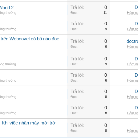
Trả lời:
0
D
World 2
hông thường
Đọc:
11
Hôm na
Trả lời:
0
D
hông thường
Đọc:
9
Hôm na
 trên Webnovel có bộ nào đọc
Trả lời:
0
doctr
Đọc:
6
Hôm na
Trả lời:
0
D
ông thường
Đọc:
9
Hôm na
Trả lời:
0
D
hông thường
Đọc:
6
Hôm na
Trả lời:
0
D
hông thường
Đọc:
8
Hôm na
Trả lời:
0
D
hông thường
Đọc:
8
Hôm na
 Khi việc nhận máy mới trở
Trả lời:
0
Đọc:
8
Hôm na