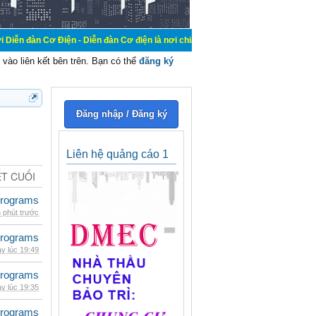
iện - Diễn đàn Cơ điện là nơi chia sẽ kiến thức kinh nghiệm trong lãnh vực cơ 
vào liên kết bên trên. Bạn có thể
đăng ký
Đăng nhập / Đăng ký
Liên hệ quảng cáo 1
ẾT CUỐI
rograms
 phút trước
rograms
y lúc 19:49
rograms
y lúc 19:35
rograms