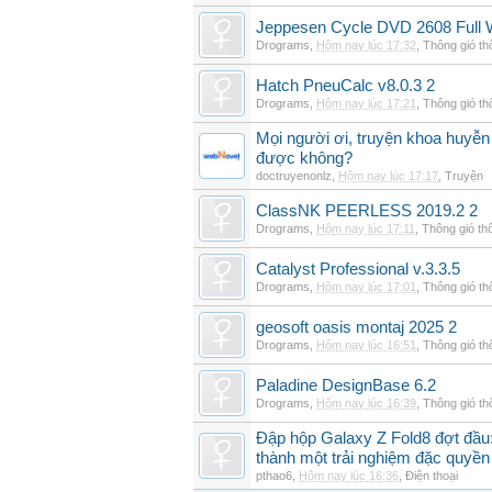
Jeppesen Cycle DVD 2608 Full 
Drograms
,
Hôm nay lúc 17:32
,
Thông gió t
Hatch PneuCalc v8.0.3 2
Drograms
,
Hôm nay lúc 17:21
,
Thông gió t
Mọi người ơi, truyện khoa huyễn
được không?
doctruyenonlz
,
Hôm nay lúc 17:17
,
Truyện
ClassNK PEERLESS 2019.2 2
Drograms
,
Hôm nay lúc 17:11
,
Thông gió th
Catalyst Professional v.3.3.5
Drograms
,
Hôm nay lúc 17:01
,
Thông gió t
geosoft oasis montaj 2025 2
Drograms
,
Hôm nay lúc 16:51
,
Thông gió t
Paladine DesignBase 6.2
Drograms
,
Hôm nay lúc 16:39
,
Thông gió t
Đập hộp Galaxy Z Fold8 đợt đầu:
thành một trải nghiệm đặc quyền
pthao6
,
Hôm nay lúc 16:36
,
Điện thoại