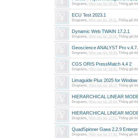
Drograms
,
Hôm nay lúc 19:22
,
Thông gió t
ECU Test 2023.1
Drograms
,
Hôm nay lúc 19:11
,
Thông gió th
Dynamic Web TWAIN 17.2.1
Drograms
,
Hôm nay lúc 18:56
,
Thông gió t
Geoscience ANALYST Pro v.4.7.
Drograms
,
Hôm nay lúc 18:43
,
Thông gió t
CGS ORIS PressMatch 4.4 2
Drograms
,
Hôm nay lúc 18:30
,
Thông gió t
Limaguide Plus 2025 for Window
Drograms
,
Hôm nay lúc 18:17
,
Thông gió t
HIERARCHICAL LINEAR MODE
Drograms
,
Hôm nay lúc 18:04
,
Thông gió t
HIERARCHICAL LINEAR MOD
Drograms
,
Hôm nay lúc 17:53
,
Thông gió t
QuadSpinner Gaea 2.2.9 Enterpr
Drograms
,
Hôm nay lúc 17:42
,
Thông gió t