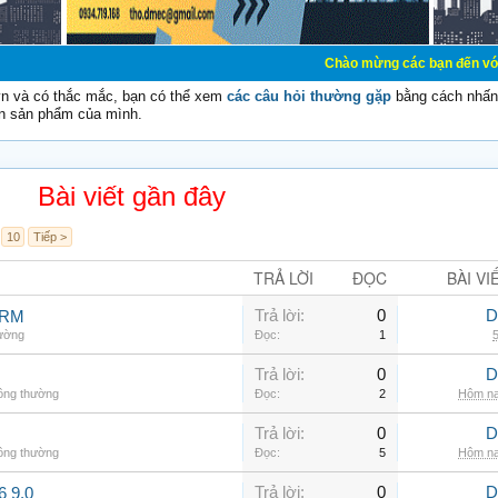
Chào mừng các bạn đến với Diễn đàn Cơ Đ
vn và có thắc mắc, bạn có thể xem
các câu hỏi thường gặp
bằng cách nhấn 
n sản phẩm của mình.
Bài viết gần đây
10
Tiếp >
TRẢ LỜI
ĐỌC
BÀI VI
Trả lời:
0
D
ARM
hường
Đọc:
1
5
Trả lời:
0
D
hông thường
Đọc:
2
Hôm na
Trả lời:
0
D
hông thường
Đọc:
5
Hôm na
Trả lời:
0
D
6 9.0