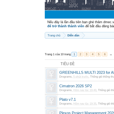
Nếu đây là lần đầu tiên bạn ghé thăm dmec.
để trở thành thành viên
để bắt đầu đăng bá
Trang chủ
Diễn đàn
Trang 1 của 10 trang
1
2
3
4
5
6
→
TIÊU ĐỀ
GREENHILLS MULTI 2023 for 
Drograms
,
5 phút trước
,
Thông gió thông t
Cimatron 2026 SP2
Drograms
,
Hôm nay lúc 19:49
,
Thông gió t
Plato v7.1
Drograms
,
Hôm nay lúc 19:35
,
Thông gió t
Plexos Project Management 202