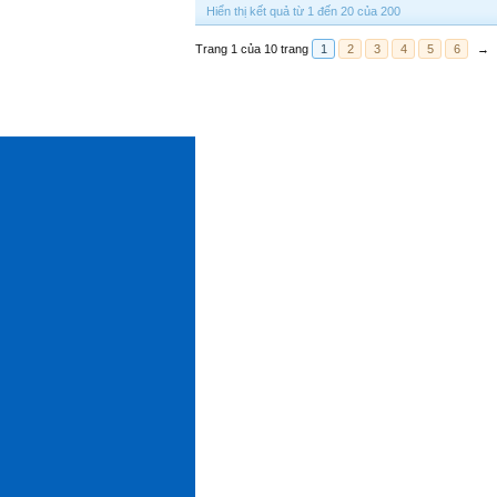
Hiển thị kết quả từ 1 đến 20 của 200
Trang 1 của 10 trang
1
2
3
4
5
6
→