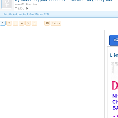
Kỹ thuật dùng phân bón lá B1 Grow More tăng năng suất
nana01
,
Giao lưu
Trả lời:
0
Hiển thị kết quả từ 1 đến 20 của 200
1
2
3
4
5
6
→
10
Tiếp >
Đă
Liê