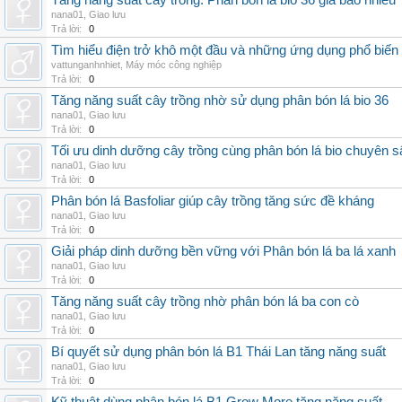
Tăng năng suất cây trồng: Phân bón lá bio 36 giá bao nhiêu
nana01
,
Giao lưu
Trả lời:
0
Tìm hiểu điện trở khô một đầu và những ứng dụng phổ biến 
vattunganhnhiet
,
Máy móc công nghiệp
Trả lời:
0
Tăng năng suất cây trồng nhờ sử dụng phân bón lá bio 36
nana01
,
Giao lưu
Trả lời:
0
Tối ưu dinh dưỡng cây trồng cùng phân bón lá bio chuyên s
nana01
,
Giao lưu
Trả lời:
0
Phân bón lá Basfoliar giúp cây trồng tăng sức đề kháng
nana01
,
Giao lưu
Trả lời:
0
Giải pháp dinh dưỡng bền vững với Phân bón lá ba lá xanh
nana01
,
Giao lưu
Trả lời:
0
Tăng năng suất cây trồng nhờ phân bón lá ba con cò
nana01
,
Giao lưu
Trả lời:
0
Bí quyết sử dụng phân bón lá B1 Thái Lan tăng năng suất
nana01
,
Giao lưu
Trả lời:
0