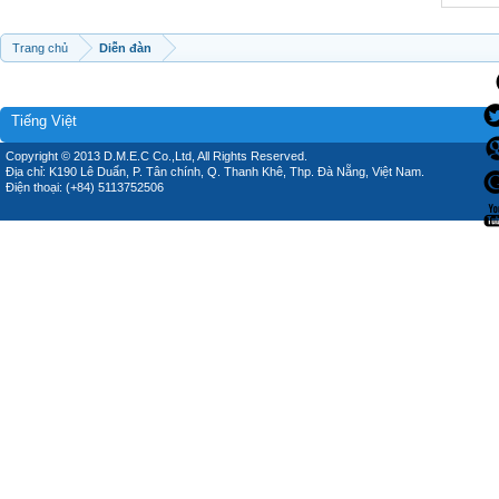
Trang chủ
Diễn đàn
Tiếng Việt
Copyright © 2013 D.M.E.C Co.,Ltd, All Rights Reserved.
Địa chỉ: K190 Lê Duẩn, P. Tân chính, Q. Thanh Khê, Thp. Đà Nẵng, Việt Nam.
Điện thoại: (+84) 5113752506