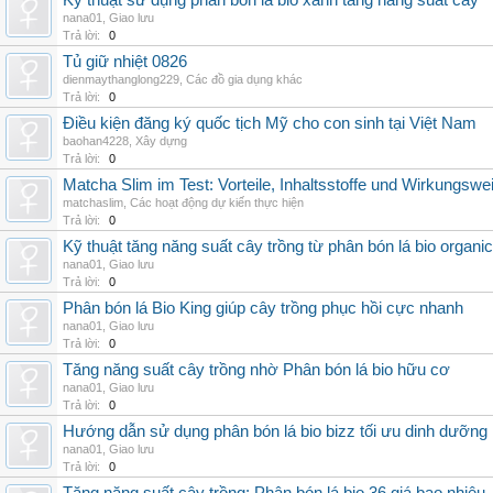
Kỹ thuật sử dụng phân bón lá bio xanh tăng năng suất cây
nana01
,
Giao lưu
Trả lời:
0
Tủ giữ nhiệt 0826
dienmaythanglong229
,
Các đồ gia dụng khác
Trả lời:
0
Điều kiện đăng ký quốc tịch Mỹ cho con sinh tại Việt Nam
baohan4228
,
Xây dựng
Trả lời:
0
Matcha Slim im Test: Vorteile, Inhaltsstoffe und Wirkungswe
matchaslim
,
Các hoạt động dự kiến thực hiện
Trả lời:
0
Kỹ thuật tăng năng suất cây trồng từ phân bón lá bio organic
nana01
,
Giao lưu
Trả lời:
0
Phân bón lá Bio King giúp cây trồng phục hồi cực nhanh
nana01
,
Giao lưu
Trả lời:
0
Tăng năng suất cây trồng nhờ Phân bón lá bio hữu cơ
nana01
,
Giao lưu
Trả lời:
0
Hướng dẫn sử dụng phân bón lá bio bizz tối ưu dinh dưỡng
nana01
,
Giao lưu
Trả lời:
0