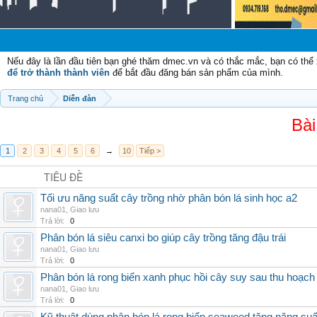
Chào
Nếu đây là lần đầu tiên bạn ghé thăm dmec.vn và có thắc mắc, bạn có th
để trở thành thành viên
để bắt đầu đăng bán sản phẩm của mình.
Trang chủ
Diễn đàn
Bài
1
2
3
4
5
6
→
10
Tiếp >
TIÊU ĐỀ
Tối ưu năng suất cây trồng nhờ phân bón lá sinh học a2
nana01
,
Giao lưu
Trả lời:
0
Phân bón lá siêu canxi bo giúp cây trồng tăng đậu trái
nana01
,
Giao lưu
Trả lời:
0
Phân bón lá rong biển xanh phục hồi cây suy sau thu hoạch
nana01
,
Giao lưu
Trả lời:
0