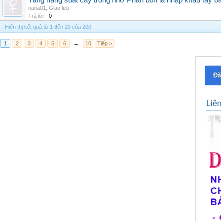
Tăng năng suất cây trồng nhờ Phân bón lá nhập khẩu tây b
nana01
,
Giao lưu
Trả lời:
0
Hiển thị kết quả từ 1 đến 20 của 200
1
2
3
4
5
6
→
10
Tiếp >
Đă
Liê