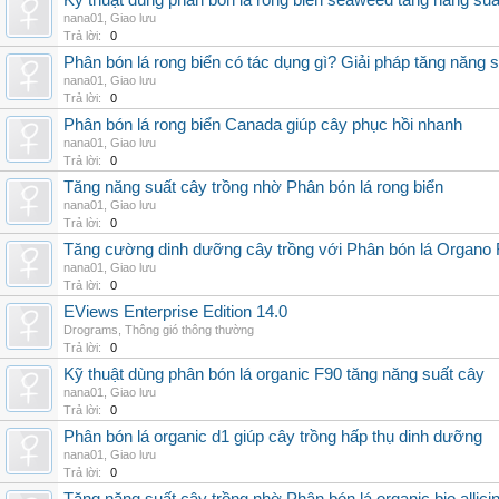
Kỹ thuật dùng phân bón lá rong biển seaweed tăng năng suấ
nana01
,
Giao lưu
Trả lời:
0
Phân bón lá rong biển có tác dụng gì? Giải pháp tăng năng 
nana01
,
Giao lưu
Trả lời:
0
Phân bón lá rong biển Canada giúp cây phục hồi nhanh
nana01
,
Giao lưu
Trả lời:
0
Tăng năng suất cây trồng nhờ Phân bón lá rong biển
nana01
,
Giao lưu
Trả lời:
0
Tăng cường dinh dưỡng cây trồng với Phân bón lá Organo 
nana01
,
Giao lưu
Trả lời:
0
EViews Enterprise Edition 14.0
Drograms
,
Thông gió thông thường
Trả lời:
0
Kỹ thuật dùng phân bón lá organic F90 tăng năng suất cây
nana01
,
Giao lưu
Trả lời:
0
Phân bón lá organic d1 giúp cây trồng hấp thụ dinh dưỡng
nana01
,
Giao lưu
Trả lời:
0