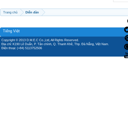
Trang chủ
Diễn đàn
Tiếng Việt
Copyright © 2013 D.M.E.C Co.,Ltd, All Rights Reserved.
Địa chỉ: K190 Lê Duẩn, P. Tân chính, Q. Thanh Khê, Thp. Đà Nẵng, Việt Nam.
Điện thoại: (+84) 5113752506