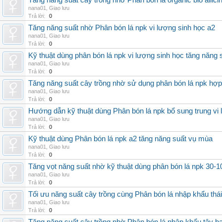
Tăng năng suất cây trồng nhờ Phân bón lá organic bio allici
nana01
,
Giao lưu
Trả lời:
0
Tăng năng suất nhờ Phân bón lá npk vi lượng sinh học a2
nana01
,
Giao lưu
Trả lời:
0
Kỹ thuật dùng phân bón lá npk vi lượng sinh học tăng năng 
nana01
,
Giao lưu
Trả lời:
0
Tăng năng suất cây trồng nhờ sử dụng phân bón lá npk hợp 
nana01
,
Giao lưu
Trả lời:
0
Hướng dẫn kỹ thuật dùng Phân bón lá npk bổ sung trung vi
nana01
,
Giao lưu
Trả lời:
0
Kỹ thuật dùng Phân bón lá npk a2 tăng năng suất vụ mùa
nana01
,
Giao lưu
Trả lời:
0
Tăng vọt năng suất nhờ kỹ thuật dùng phân bón lá npk 30-1
nana01
,
Giao lưu
Trả lời:
0
Tối ưu năng suất cây trồng cùng Phân bón lá nhập khẩu thái
nana01
,
Giao lưu
Trả lời:
0