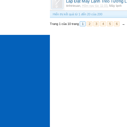
Lắp Đặt Máy Lạnh Treo Tường
tinhtrieuan
,
Hôm nay lúc 11:03
,
Máy lạnh
Hiển thị kết quả từ 1 đến 20 của 200
Trang 1 của 10 trang
1
2
3
4
5
6
→