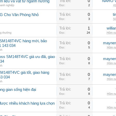
Trả lời:
0
NARO V
n liệu và vật tư ngành nướng
oanh nghiệp
Đọc:
2
41
Trả lời:
0
t
LG Cho Văn Phòng Nhỏ
Đọc:
3
50
Trả lời:
1
willi
ng thường
Đọc:
24
Hôm na
 SM148T4VC hàng mới, bảo
Trả lời:
0
maynen
1 143 034
Đọc:
5
Hôm na
nh
oss SM148T4VC giá ưu đãi, giao
Trả lời:
0
maynen
034
Đọc:
8
Hôm na
nh
M148T4VC giá tốt, giao hàng
Trả lời:
0
maynen
43 034
Đọc:
7
Hôm na
nh
Trả lời:
0
ng gian sống hiện đại
Đọc:
8
Hôm na
Trả lời:
0
 được nhiều khách hàng lựa chọn
Đọc:
4
Hôm na