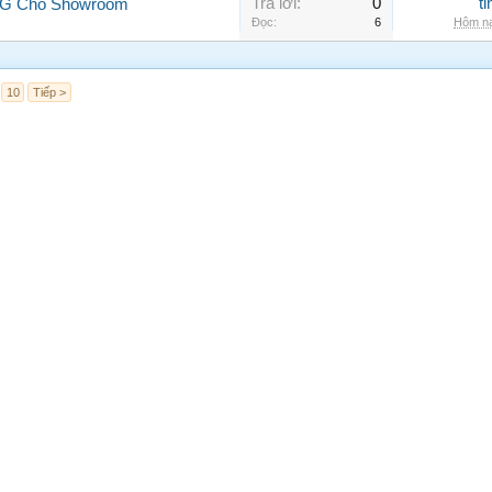
Trả lời:
0
t
 LG Cho Showroom
Đọc:
6
Hôm na
10
Tiếp >