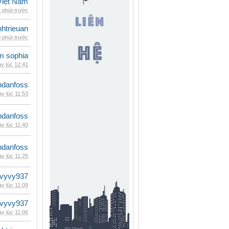
iệt Nam
 phút trước
inhtrieuan
 phút trước
am sophia
y lúc 12:41
danfoss
y lúc 11:53
danfoss
y lúc 11:40
danfoss
y lúc 11:25
vyvy937
y lúc 11:09
vyvy937
y lúc 11:06