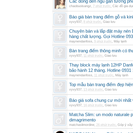
Các dòng đèn ngủ gắn tường phổ
chaobuoisangz
,
7 phút trước
,
Các đồ gia dụ
Báo giá bàn trang điểm gỗ và k
vyvy937
,
8 phút trước
,
Giao lưu
Chuyên bán và lắp đặt máy nén
hàng chất lượng. Gọi Hotline 09
maynendanfoss
,
9 phút trước
,
Máy lạnh
Bàn trang điểm thông minh có t
vyvy937
,
11 phút trước
,
Giao lưu
Thay block máy lạnh 12HP Danf
bảo hành 12 tháng. Hotline 0931
maynendanfoss
,
11 phút trước
,
Máy lạnh
Top mẫu bàn trang điểm đẹp hiện
vyvy937
,
13 phút trước
,
Giao lưu
Báo giá sofa chung cư mới nhất 
vyvy937
,
16 phút trước
,
Giao lưu
Matcha Slim: un modo naturale pe
dimagrimento
matchaslimordine
,
26 phút trước
,
Góp ý xây