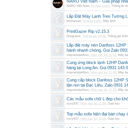
NARO Việt Nam – Giải pháp nhiê
NARO Việt Nam
,
41 phút trước
,
Thông tin d
Lắp Đặt Máy Lạnh Treo Tường 
tinhtrieuan
,
50 phút trước
,
Máy lạnh
PrintGazer Rip v2.15.3
Drograms
,
Thứ ba lúc 03:46
,
Thông gió thô
Lắp đặt máy nén Danfoss 12HP
hành nhanh chóng. Gọi Zalo 093
maynendanfoss
,
Hôm nay lúc 11:53
,
Máy lạ
Cung ứng block lạnh 12HP Danf
hàng tại Long An. Gọi 0931 143 
maynendanfoss
,
Hôm nay lúc 11:40
,
Máy lạ
Cung cấp block Danfoss 12HP S
tận nơi tại Bạc Liêu. Zalo 0931 1
maynendanfoss
,
Hôm nay lúc 11:25
,
Máy lạ
Các mẫu sofa chữ L đẹp cho khô
vyvy937
,
Hôm nay lúc 11:09
,
Giao lưu
Top mẫu sofa hiện đại bán chạy
vyvy937
,
Hôm nay lúc 11:06
,
Giao lưu