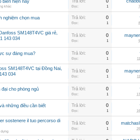
Trả lời:
0
chaob
 biến hiện nay
ng khác
Đọc:
1
7
Trả lời:
0
inh nghiệm chọn mua
Đọc:
1
8
 Danfoss SM148T4VC giá rẻ,
Trả lời:
0
maynen
31 143 034
Đọc:
1
9
Trả lời:
0
hực sự đáng mua?
Đọc:
1
11
oss SM148T4VC tại Đồng Nai,
Trả lời:
0
maynen
 143 034
Đọc:
1
11
Trả lời:
0
 đại cho phòng ngủ
Đọc:
1
13
Trả lời:
0
và những điều cần biết
Đọc:
1
16
r sostenere il tuo percorso di
Trả lời:
0
matchasl
Đọc:
1
26
 dựng