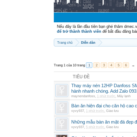
Nếu đây là lần đầu tiên bạn ghé thăm dmec.
để trở thành thành viên
để bắt đầu đăng bá
Trang chủ
Diễn đàn
Trang 1 của 10 trang
1
2
3
4
5
6
→
TIÊU ĐỀ
Thay máy nén 12HP Danfoss SM
hành nhanh chóng. Add Zalo 093
maynendanfoss
,
1 phút trước
,
Máy lạnh
Bàn ăn hiện đại cho căn hộ cao 
vyvy937
,
1 phút trước
,
Giao lưu
Những mẫu bàn ăn mặt đá đẹp đ
vyvy937
,
5 phút trước
,
Giao lưu