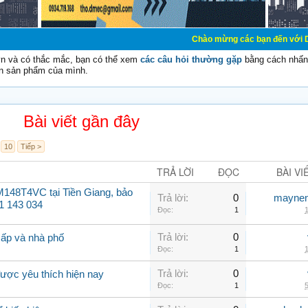
Chào mừng các bạn đến với Diễn đàn Cơ 
vn và có thắc mắc, bạn có thể xem
các câu hỏi thường gặp
bằng cách nhấn 
n sản phẩm của mình.
Bài viết gần đây
10
Tiếp >
TRẢ LỜI
ĐỌC
BÀI VI
148T4VC tại Tiền Giang, bảo
Trả lời:
0
maynen
1 143 034
Đọc:
1
1
Trả lời:
0
cấp và nhà phố
Đọc:
1
1
Trả lời:
0
ược yêu thích hiện nay
Đọc:
1
5