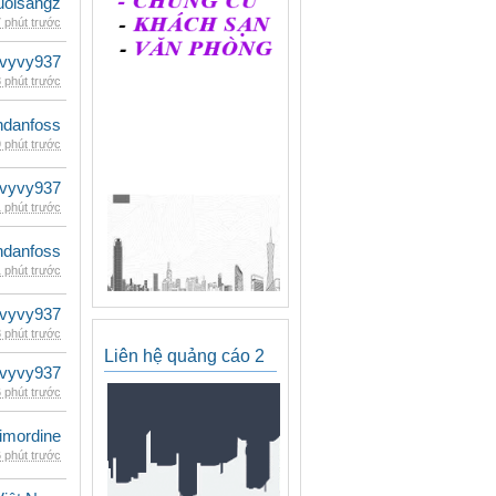
uoisangz
 phút trước
vyvy937
 phút trước
danfoss
 phút trước
vyvy937
 phút trước
danfoss
 phút trước
vyvy937
 phút trước
Liên hệ quảng cáo 2
vyvy937
 phút trước
imordine
 phút trước