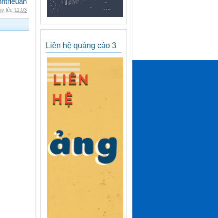
inhtrieuan
y lúc 11:03
Liên hệ quảng cáo 3