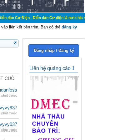
Điện - Diễn đàn Cơ điện là nơi chia sẽ kiến thức kinh nghiệm trong lãnh vực cơ
vào liên kết bên trên. Bạn có thể
đăng ký
Đăng nhập / Đăng ký
Liên hệ quảng cáo 1
ẾT CUỐI
danfoss
 phút trước
vyvy937
 phút trước
vyvy937
 phút trước