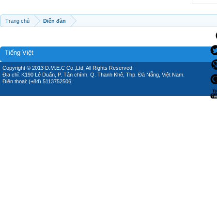
Trang chủ
Diễn đàn
Tiếng Việt
Copyright © 2013 D.M.E.C Co.,Ltd, All Rights Reserved.
Địa chỉ: K190 Lê Duẩn, P. Tân chính, Q. Thanh Khê, Thp. Đà Nẵng, Việt Nam.
Điện thoại: (+84) 5113752506