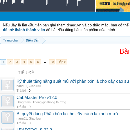
C
Nếu đây là lần đầu tiên bạn ghé thăm dmec.vn và có thắc mắc, bạn có th
để trở thành thành viên
để bắt đầu đăng bán sản phẩm của mình.
Trang chủ
Diễn đàn
Bài
1
2
3
4
5
6
→
10
Tiếp >
TIÊU ĐỀ
Kỹ thuật tăng năng suất mủ với phân bón lá cho cây cao su
nana01
,
Giao lưu
Trả lời:
0
CabMaster Pro v12.0
Drograms
,
Thông gió thông thường
Trả lời:
0
Bí quyết dùng Phân bón lá cho cây cảnh lá xanh mướt
nana01
,
Giao lưu
Trả lời:
0