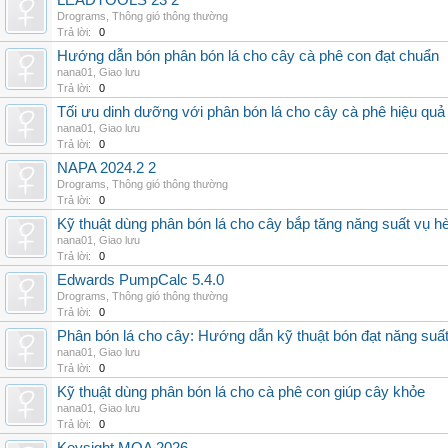
LEADTOOLS 23 2
Drograms
,
Thông gió thông thường
Trả lời:
0
Hướng dẫn bón phân bón lá cho cây cà phê con đạt chuẩn
nana01
,
Giao lưu
Trả lời:
0
Tối ưu dinh dưỡng với phân bón lá cho cây cà phê hiệu quả
nana01
,
Giao lưu
Trả lời:
0
NAPA 2024.2 2
Drograms
,
Thông gió thông thường
Trả lời:
0
Kỹ thuật dùng phân bón lá cho cây bắp tăng năng suất vụ h
nana01
,
Giao lưu
Trả lời:
0
Edwards PumpCalc 5.4.0
Drograms
,
Thông gió thông thường
Trả lời:
0
Phân bón lá cho cây: Hướng dẫn kỹ thuật bón đạt năng suấ
nana01
,
Giao lưu
Trả lời:
0
Kỹ thuật dùng phân bón lá cho cà phê con giúp cây khỏe
nana01
,
Giao lưu
Trả lời:
0