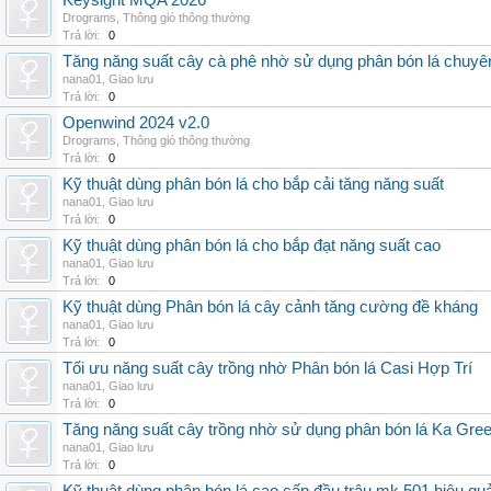
Keysight MQA 2026
Drograms
,
Thông gió thông thường
Trả lời:
0
Tăng năng suất cây cà phê nhờ sử dụng phân bón lá chuyê
nana01
,
Giao lưu
Trả lời:
0
Openwind 2024 v2.0
Drograms
,
Thông gió thông thường
Trả lời:
0
Kỹ thuật dùng phân bón lá cho bắp cải tăng năng suất
nana01
,
Giao lưu
Trả lời:
0
Kỹ thuật dùng phân bón lá cho bắp đạt năng suất cao
nana01
,
Giao lưu
Trả lời:
0
Kỹ thuật dùng Phân bón lá cây cảnh tăng cường đề kháng
nana01
,
Giao lưu
Trả lời:
0
Tối ưu năng suất cây trồng nhờ Phân bón lá Casi Hợp Trí
nana01
,
Giao lưu
Trả lời:
0
Tăng năng suất cây trồng nhờ sử dụng phân bón lá Ka Gre
nana01
,
Giao lưu
Trả lời:
0