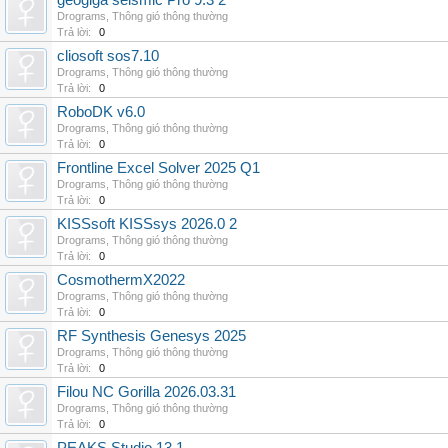
geogiga seismic Pro 9.3 2
Drograms
,
Thông gió thông thường
Trả lời:
0
cliosoft sos7.10
Drograms
,
Thông gió thông thường
Trả lời:
0
RoboDK v6.0
Drograms
,
Thông gió thông thường
Trả lời:
0
Frontline Excel Solver 2025 Q1
Drograms
,
Thông gió thông thường
Trả lời:
0
KISSsoft KISSsys 2026.0 2
Drograms
,
Thông gió thông thường
Trả lời:
0
CosmothermX2022
Drograms
,
Thông gió thông thường
Trả lời:
0
RF Synthesis Genesys 2025
Drograms
,
Thông gió thông thường
Trả lời:
0
Filou NC Gorilla 2026.03.31
Drograms
,
Thông gió thông thường
Trả lời:
0