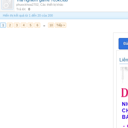
Trai nghiem game 789kclub
phuockhoa2702
,
Các thiết bị khác
Trả lời:
0
Hiển thị kết quả từ 1 đến 20 của 200
1
2
3
4
5
6
→
10
Tiếp >
Đă
Liê