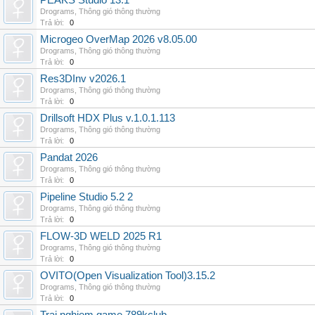
PEAKS Studio 13.1
Drograms
,
Thông gió thông thường
Trả lời:
0
Microgeo OverMap 2026 v8.05.00
Drograms
,
Thông gió thông thường
Trả lời:
0
Res3DInv v2026.1
Drograms
,
Thông gió thông thường
Trả lời:
0
Drillsoft HDX Plus v.1.0.1.113
Drograms
,
Thông gió thông thường
Trả lời:
0
Pandat 2026
Drograms
,
Thông gió thông thường
Trả lời:
0
Pipeline Studio 5.2 2
Drograms
,
Thông gió thông thường
Trả lời:
0
FLOW-3D WELD 2025 R1
Drograms
,
Thông gió thông thường
Trả lời:
0
OVITO(Open Visualization Tool)3.15.2
Drograms
,
Thông gió thông thường
Trả lời:
0