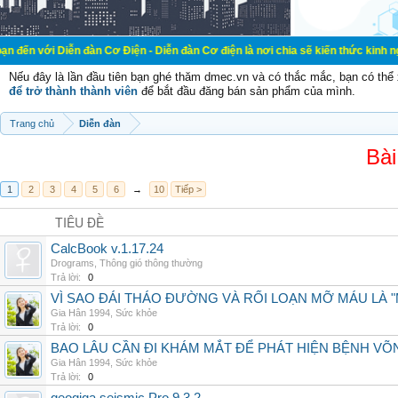
 đàn Cơ Điện - Diễn đàn Cơ điện là nơi chia sẽ kiến thức kinh nghiệm trong lã
Nếu đây là lần đầu tiên bạn ghé thăm dmec.vn và có thắc mắc, bạn có th
để trở thành thành viên
để bắt đầu đăng bán sản phẩm của mình.
Trang chủ
Diễn đàn
Bài
1
2
3
4
5
6
→
10
Tiếp >
TIÊU ĐỀ
CalcBook v.1.17.24
Drograms
,
Thông gió thông thường
Trả lời:
0
VÌ SAO ĐÁI THÁO ĐƯỜNG VÀ RỐI LOẠN MỠ MÁU LÀ 
Gia Hân 1994
,
Sức khỏe
Trả lời:
0
BAO LÂU CẦN ĐI KHÁM MẮT ĐỂ PHÁT HIỆN BỆNH V
Gia Hân 1994
,
Sức khỏe
Trả lời:
0