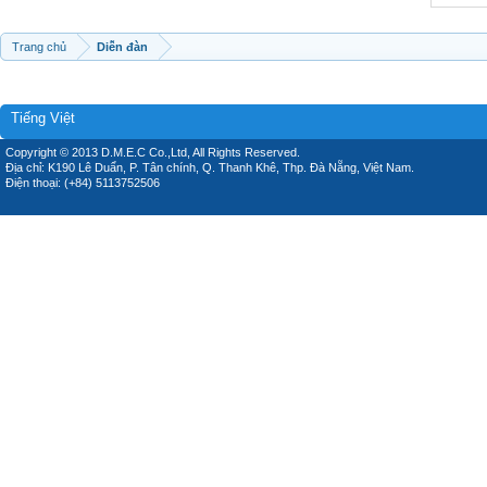
Trang chủ
Diễn đàn
Tiếng Việt
Copyright © 2013 D.M.E.C Co.,Ltd, All Rights Reserved.
Địa chỉ: K190 Lê Duẩn, P. Tân chính, Q. Thanh Khê, Thp. Đà Nẵng, Việt Nam.
Điện thoại: (+84) 5113752506