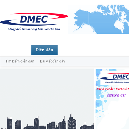
Trang chủ
Diễn đàn
Thành viên
Tìm kiếm diễn đàn
Bài viết gần đây