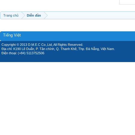
Trang chủ
Diễn đàn
Tiếng Việt
Copyright © 2013 D.M.E.C Co.,Ltd, All Rights Reserved.
Địa chỉ: K190 Lê Duẩn, P. Tân chính, Q. Thanh Khê, Thp. Đà Nẵng, Việt Nam.
Điện thoại: (+84) 5113752506