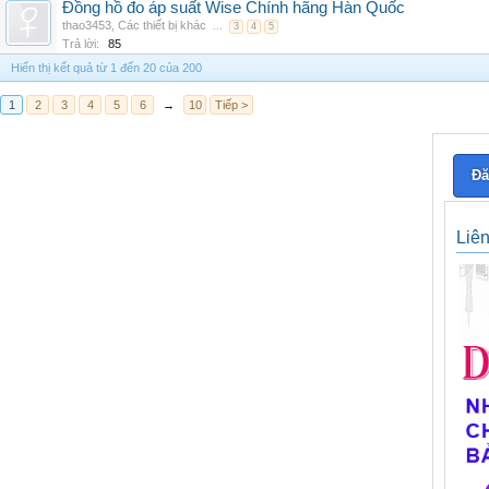
Đồng hồ đo áp suất Wise Chính hãng Hàn Quốc
thao3453
,
Các thiết bị khác
...
3
4
5
Trả lời:
85
Hiển thị kết quả từ 1 đến 20 của 200
1
2
3
4
5
6
→
10
Tiếp >
Đă
Liê