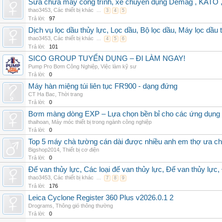
Sửa chữa máy công trình, xe chuyên dụng Demag , KAT
thao3453
,
Các thiết bị khác
...
3
4
5
Trả lời:
97
Dịch vụ lọc dầu thủy lực, Lọc dầu, Bộ lọc dầu, Máy lọc dầu 
thao3453
,
Các thiết bị khác
...
4
5
6
Trả lời:
101
SICO GROUP TUYỂN DỤNG – ĐI LÀM NGAY!
Pump Pro Bơm Công Nghiệp
,
Việc làm kỹ sư
Trả lời:
0
Máy hàn miệng túi liên tục FR900 - dạng đứng
CT Ha Bac
,
Thời trang
Trả lời:
0
Bơm màng dòng EXP – Lựa chọn bền bỉ cho các ứng dụng
thaihoan
,
Máy móc thiết bị trong ngành công nghiệp
Trả lời:
0
Top 5 máy chà tường cán dài được nhiều anh em thợ ưa c
Bigshop2014
,
Thiết bị cơ điện
Trả lời:
0
Đế van thủy lực, Các loại đế van thủy lực, Đế van thủy lực,
thao3453
,
Các thiết bị khác
...
7
8
9
Trả lời:
176
Leica Cyclone Register 360 Plus v2026.0.1 2
Drograms
,
Thông gió thông thường
Trả lời:
0