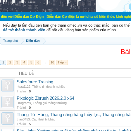
ễn đàn Cơ Điện - Diễn đàn Cơ điện là nơi chia sẽ kiến thức kinh nghiệm trong 
Nếu đây là lần đầu tiên bạn ghé thăm dmec.vn và có thắc mắc, bạn có th
để trở thành thành viên
để bắt đầu đăng bán sản phẩm của mình.
Trang chủ
Diễn đàn
Bài
1
2
3
4
5
6
→
10
Tiếp >
TIÊU ĐỀ
Salesforce Training
riyaa1122
,
Thông tin doanh nghiệp
Trả lời:
0
Pixologic Zbrush 2026.2.0 x64
Drograms
,
Thông gió thông thường
Trả lời:
0
Thang Tời Hàng, Thang nâng hàng thủy lực, Thang nâng hà
thao3453
,
Các thiết bị khác
Trả lời:
5