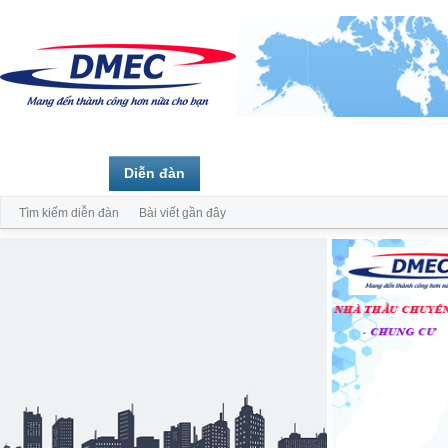
Trang chủ
Diễn đàn
Thành viên
Tìm kiếm diễn đàn
Bài viết gần đây