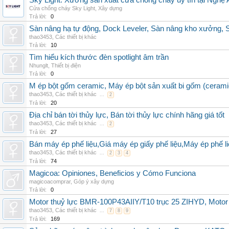
Sky Light: Xưởng sản xuất cửa chống cháy uy tín tại Nghệ 
Cửa chống cháy Sky Light
,
Xây dựng
Trả lời:
0
Sàn nâng hạ tự động, Dock Leveler, Sàn nâng kho xưởng, S
thao3453
,
Các thiết bị khác
Trả lời:
10
Tìm hiểu kích thước đèn spotlight âm trần
Nhunglt
,
Thiết bị điện
Trả lời:
0
M ép bột gốm ceramic, Máy ép bột sản xuất bi gốm (cerami
thao3453
,
Các thiết bị khác
...
2
Trả lời:
20
Địa chỉ bán tời thủy lực, Bán tời thủy lực chính hãng giá tốt
thao3453
,
Các thiết bị khác
...
2
Trả lời:
27
Bán máy ép phế liệu,Giá máy ép giấy phế liệu,Máy ép phế li
thao3453
,
Các thiết bị khác
...
2
3
4
Trả lời:
74
Magicoa: Opiniones, Beneficios y Cómo Funciona
magicoacomprar
,
Góp ý xây dựng
Trả lời:
0
Motor thuỷ lực BMR-100P43AIIY/T10 trục 25 ZIHYD, Motor
thao3453
,
Các thiết bị khác
...
7
8
9
Trả lời:
169