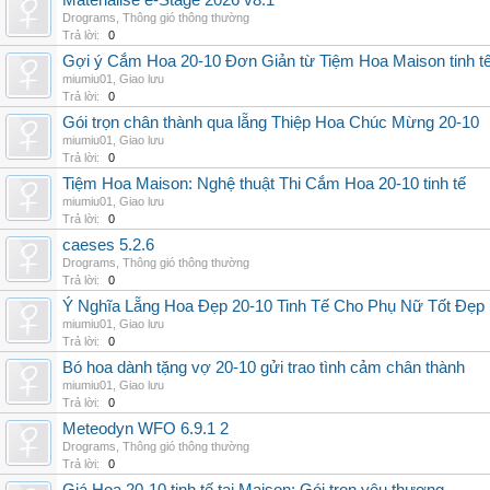
Materialise e-Stage 2026 v8.1
Drograms
,
Thông gió thông thường
Trả lời:
0
Gợi ý Cắm Hoa 20-10 Đơn Giản từ Tiệm Hoa Maison tinh t
miumiu01
,
Giao lưu
Trả lời:
0
Gói trọn chân thành qua lẵng Thiệp Hoa Chúc Mừng 20-10
miumiu01
,
Giao lưu
Trả lời:
0
Tiệm Hoa Maison: Nghệ thuật Thi Cắm Hoa 20-10 tinh tế
miumiu01
,
Giao lưu
Trả lời:
0
caeses 5.2.6
Drograms
,
Thông gió thông thường
Trả lời:
0
Ý Nghĩa Lẵng Hoa Đẹp 20-10 Tinh Tế Cho Phụ Nữ Tốt Đẹp
miumiu01
,
Giao lưu
Trả lời:
0
Bó hoa dành tặng vợ 20-10 gửi trao tình cảm chân thành
miumiu01
,
Giao lưu
Trả lời:
0
Meteodyn WFO 6.9.1 2
Drograms
,
Thông gió thông thường
Trả lời:
0