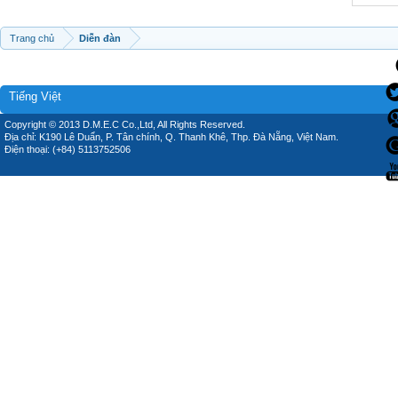
Trang chủ
Diễn đàn
Tiếng Việt
Copyright © 2013 D.M.E.C Co.,Ltd, All Rights Reserved.
Địa chỉ: K190 Lê Duẩn, P. Tân chính, Q. Thanh Khê, Thp. Đà Nẵng, Việt Nam.
Điện thoại: (+84) 5113752506