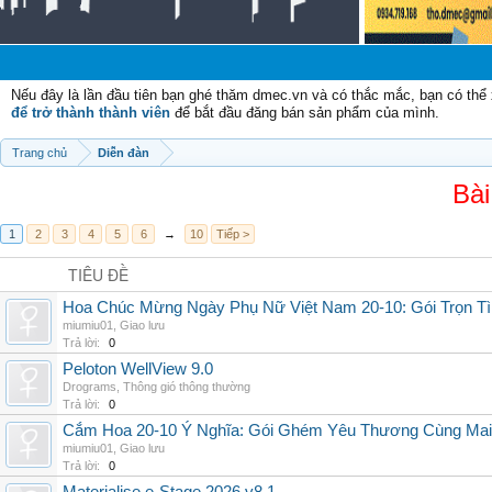
Chào
Nếu đây là lần đầu tiên bạn ghé thăm dmec.vn và có thắc mắc, bạn có th
để trở thành thành viên
để bắt đầu đăng bán sản phẩm của mình.
Trang chủ
Diễn đàn
Bài
1
2
3
4
5
6
→
10
Tiếp >
TIÊU ĐỀ
Hoa Chúc Mừng Ngày Phụ Nữ Việt Nam 20-10: Gói Trọn Tì
miumiu01
,
Giao lưu
Trả lời:
0
Peloton WellView 9.0
Drograms
,
Thông gió thông thường
Trả lời:
0
Cắm Hoa 20-10 Ý Nghĩa: Gói Ghém Yêu Thương Cùng Ma
miumiu01
,
Giao lưu
Trả lời:
0