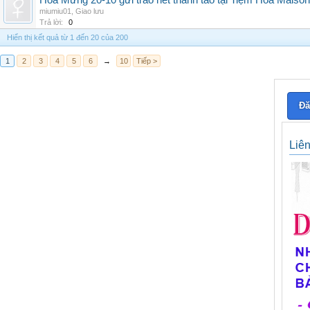
Hoa Mừng 20-10 gửi trao nét thanh tao tại Tiệm Hoa Maison
miumiu01
,
Giao lưu
Trả lời:
0
Hiển thị kết quả từ 1 đến 20 của 200
1
2
3
4
5
6
→
10
Tiếp >
Đă
Liê