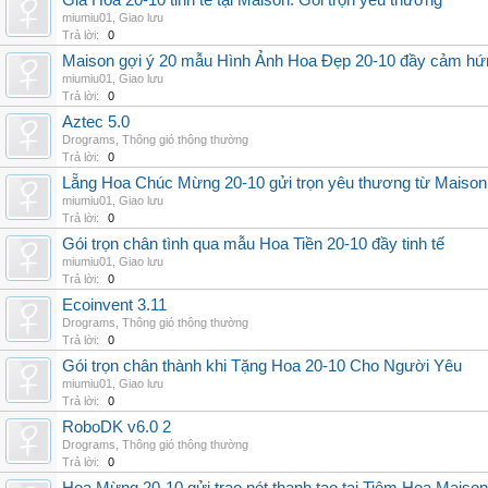
Giá Hoa 20-10 tinh tế tại Maison: Gói trọn yêu thương
miumiu01
,
Giao lưu
Trả lời:
0
Maison gợi ý 20 mẫu Hình Ảnh Hoa Đẹp 20-10 đầy cảm hứ
miumiu01
,
Giao lưu
Trả lời:
0
Aztec 5.0
Drograms
,
Thông gió thông thường
Trả lời:
0
Lẵng Hoa Chúc Mừng 20-10 gửi trọn yêu thương từ Maison
miumiu01
,
Giao lưu
Trả lời:
0
Gói trọn chân tình qua mẫu Hoa Tiền 20-10 đầy tinh tế
miumiu01
,
Giao lưu
Trả lời:
0
Ecoinvent 3.11
Drograms
,
Thông gió thông thường
Trả lời:
0
Gói trọn chân thành khi Tặng Hoa 20-10 Cho Người Yêu
miumiu01
,
Giao lưu
Trả lời:
0
RoboDK v6.0 2
Drograms
,
Thông gió thông thường
Trả lời:
0