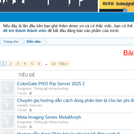
Nếu đây là lần đầu tiên bạn ghé thăm dmec.vn và có thắc mắc, bạn có th
để trở thành thành viên
để bắt đầu đăng bán sản phẩm của mình.
Trang chủ
Diễn đàn
Bài
1
2
3
4
5
6
→
10
Tiếp >
TIÊU ĐỀ
ColorGate PRO Rip Server 2025 2
Drograms
,
Thông gió thông thường
Trả lời:
0
Chuyên gia hướng dẫn cách dùng phân bón lá cho lan phi đ
nana01
,
Giao lưu
Trả lời:
0
Meta Imaging Series MetaMorph
Drograms
,
Thông gió thông thường
Trả lời:
0