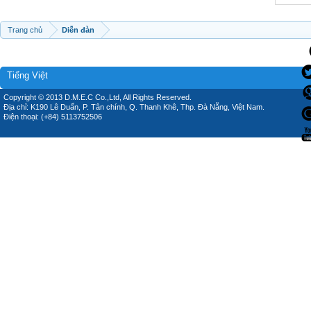
Trang chủ
Diễn đàn
Tiếng Việt
Copyright © 2013 D.M.E.C Co.,Ltd, All Rights Reserved.
Địa chỉ: K190 Lê Duẩn, P. Tân chính, Q. Thanh Khê, Thp. Đà Nẵng, Việt Nam.
Điện thoại: (+84) 5113752506