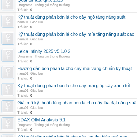
Quantumatk qatk 2025
Drograms
,
Thông gió thông thường
Trả lời:
0
Kỹ thuật dùng phân bón lá cho cây ngô tăng năng suất
nana01
,
Giao lưu
Trả lời:
0
Kỹ thuật dùng phân bón lá cho cây mía tăng năng suất cao
nana01
,
Giao lưu
Trả lời:
0
Leica Infinity 2025 v5.1.0 2
Drograms
,
Thông gió thông thường
Trả lời:
0
Hướng dẫn bón phân lá cho cây mai vàng chuẩn kỹ thuật
nana01
,
Giao lưu
Trả lời:
0
Kỹ thuật dùng phân bón lá cho cây mai giúp cây xanh tốt
nana01
,
Giao lưu
Trả lời:
0
Giải mã kỹ thuật dùng phân bón lá cho cây lúa đạt năng suấ
nana01
,
Giao lưu
Trả lời:
0
EDAX OIM Analysis 9.1
Drograms
,
Thông gió thông thường
Trả lời:
0