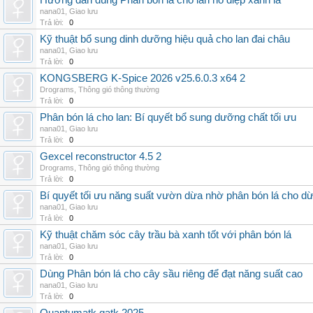
Hướng dẫn dùng Phân bón lá cho lan hồ điệp xanh lá
nana01
,
Giao lưu
Trả lời:
0
Kỹ thuật bổ sung dinh dưỡng hiệu quả cho lan đai châu
nana01
,
Giao lưu
Trả lời:
0
KONGSBERG K-Spice 2026 v25.6.0.3 x64 2
Drograms
,
Thông gió thông thường
Trả lời:
0
Phân bón lá cho lan: Bí quyết bổ sung dưỡng chất tối ưu
nana01
,
Giao lưu
Trả lời:
0
Gexcel reconstructor 4.5 2
Drograms
,
Thông gió thông thường
Trả lời:
0
Bí quyết tối ưu năng suất vườn dừa nhờ phân bón lá cho d
nana01
,
Giao lưu
Trả lời:
0
Kỹ thuật chăm sóc cây trầu bà xanh tốt với phân bón lá
nana01
,
Giao lưu
Trả lời:
0
Dùng Phân bón lá cho cây sầu riêng để đạt năng suất cao
nana01
,
Giao lưu
Trả lời:
0