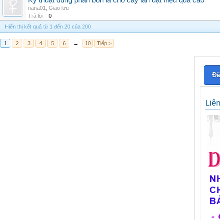
Kỹ thuật dùng phân bón lá cho cây lan đạt hiệu quả cao
nana01
,
Giao lưu
Trả lời:
0
Hiển thị kết quả từ 1 đến 20 của 200
1
2
3
4
5
6
→
10
Tiếp >
Đă
Liê