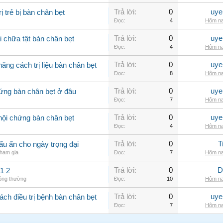
Trả lời:
0
uye
 trẻ bị bàn chân bẹt
Đọc:
4
Hôm na
Trả lời:
0
uye
 chữa tật bàn chân bẹt
Đọc:
4
Hôm na
Trả lời:
0
uye
ăng cách trị liệu bàn chân bẹt
Đọc:
8
Hôm na
Trả lời:
0
uye
ứng bàn chân bẹt ở đâu
Đọc:
7
Hôm na
Trả lời:
0
uye
hội chứng bàn chân bẹt
Đọc:
4
Hôm na
Trả lời:
0
T
u ấn cho ngày trọng đại
ham gia
Đọc:
7
Hôm na
Trả lời:
0
D
1 2
hông thường
Đọc:
10
Hôm na
Trả lời:
0
uye
ch điều trị bệnh bàn chân bẹt
Đọc:
7
Hôm na