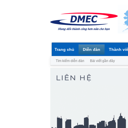
Trang chủ
Diễn đàn
Thành vi
Tìm kiếm diễn đàn
Bài viết gần đây