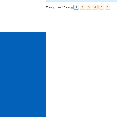
Trang 1 của 10 trang
1
2
3
4
5
6
→