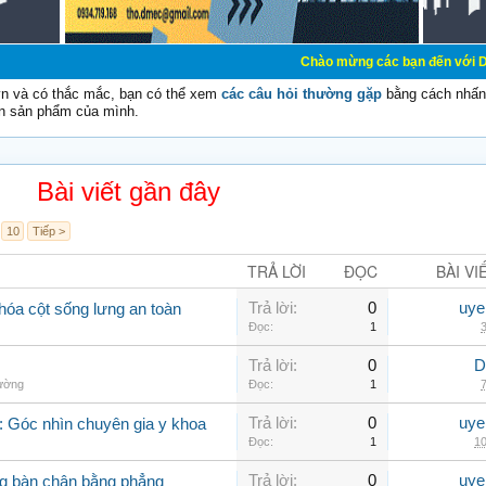
Chào mừng các bạn đến với Diễn đàn Cơ Điện
vn và có thắc mắc, bạn có thể xem
các câu hỏi thường gặp
bằng cách nhấn 
n sản phẩm của mình.
Bài viết gần đây
10
Tiếp >
TRẢ LỜI
ĐỌC
BÀI VI
Trả lời:
0
uye
hóa cột sống lưng an toàn
Đọc:
1
3
Trả lời:
0
D
hường
Đọc:
1
7
Trả lời:
0
uye
 Góc nhìn chuyên gia y khoa
Đọc:
1
10
Trả lời:
0
uye
g bàn chân bằng phẳng