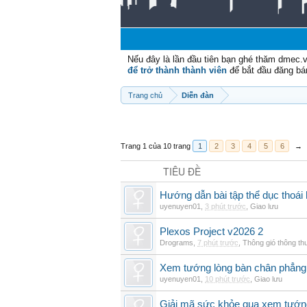
Nếu đây là lần đầu tiên bạn ghé thăm dmec.
để trở thành thành viên
để bắt đầu đăng bá
Trang chủ
Diễn đàn
Trang 1 của 10 trang
1
2
3
4
5
6
→
TIÊU ĐỀ
Hướng dẫn bài tập thể dục thoái 
uyenuyen01
,
3 phút trước
,
Giao lưu
Plexos Project v2026 2
Drograms
,
7 phút trước
,
Thông gió thông t
Xem tướng lòng bàn chân phẳng:
uyenuyen01
,
10 phút trước
,
Giao lưu
Giải mã sức khỏe qua xem tướn