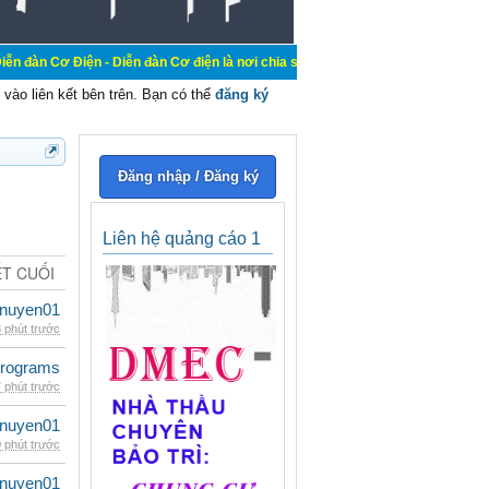
 - Diễn đàn Cơ điện là nơi chia sẽ kiến thức kinh nghiệm trong lãnh vực cơ đi
vào liên kết bên trên. Bạn có thể
đăng ký
Đăng nhập / Đăng ký
Liên hệ quảng cáo 1
ẾT CUỐI
nuyen01
 phút trước
rograms
 phút trước
nuyen01
 phút trước
nuyen01