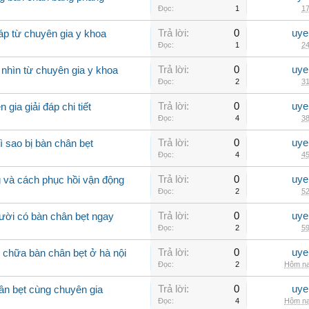
Đọc:
1
17
Trả lời:
0
uye
áp từ chuyên gia y khoa
Đọc:
1
24
Trả lời:
0
uye
 nhìn từ chuyên gia y khoa
Đọc:
2
31
Trả lời:
0
uye
gia giải đáp chi tiết
Đọc:
4
38
Trả lời:
0
uye
ì sao bị bàn chân bẹt
Đọc:
4
45
Trả lời:
0
uye
 và cách phục hồi vận động
Đọc:
2
52
Trả lời:
0
uye
ười có bàn chân bẹt ngay
Đọc:
2
59
Trả lời:
0
uye
m chữa bàn chân bẹt ở hà nội
Đọc:
2
Hôm na
Trả lời:
0
uye
hân bẹt cùng chuyên gia
Đọc:
4
Hôm na