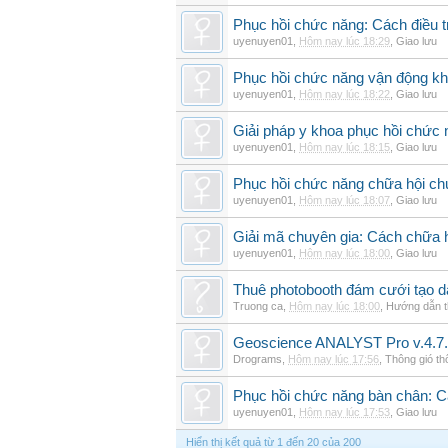
Phục hồi chức năng: Cách điều trị
uyenuyen01
,
Hôm nay lúc 18:29
,
Giao lưu
Phục hồi chức năng vận động khi
uyenuyen01
,
Hôm nay lúc 18:22
,
Giao lưu
Giải pháp y khoa phục hồi chức n
uyenuyen01
,
Hôm nay lúc 18:15
,
Giao lưu
Phục hồi chức năng chữa hội ch
uyenuyen01
,
Hôm nay lúc 18:07
,
Giao lưu
Giải mã chuyên gia: Cách chữa 
uyenuyen01
,
Hôm nay lúc 18:00
,
Giao lưu
Thuê photobooth đám cưới tạo dấ
Truong ca
,
Hôm nay lúc 18:00
,
Hướng dẫn t
Geoscience ANALYST Pro v.4.7.
Drograms
,
Hôm nay lúc 17:56
,
Thông gió t
Phục hồi chức năng bàn chân: Cá
uyenuyen01
,
Hôm nay lúc 17:53
,
Giao lưu
Hiển thị kết quả từ 1 đến 20 của 200