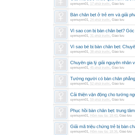
uyenuyen01
,
17 phút trước
,
Giao lưu
Bàn chân bẹt ở trẻ em và giải ph
uyenuyen01
,
24 phút trước
,
Giao lưu
Vì sao con bị bàn chân bẹt? Góc
uyenuyen01
,
31 phút trước
,
Giao lưu
Vì sao bé bị bàn chân bẹt: Chuyên 
uyenuyen01
,
38 phút trước
,
Giao lưu
Chuyên gia lý giải nguyên nhân v
uyenuyen01
,
45 phút trước
,
Giao lưu
Tướng người có bàn chân phẳng
uyenuyen01
,
52 phút trước
,
Giao lưu
Cải thiện vận động cho tướng ng
uyenuyen01
,
59 phút trước
,
Giao lưu
Phục hồi bàn chân bẹt: trung tâ
uyenuyen01
,
Hôm nay lúc 18:43
,
Giao lưu
Giải mã triệu chứng trẻ bị bàn c
uyenuyen01
,
Hôm nay lúc 18:36
,
Giao lưu