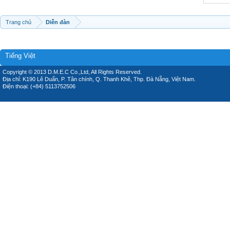
Trang chủ
Diễn đàn
Tiếng Việt
Copyright © 2013 D.M.E.C Co.,Ltd, All Rights Reserved.
Địa chỉ: K190 Lê Duẩn, P. Tân chính, Q. Thanh Khê, Thp. Đà Nẵng, Việt Nam.
Điện thoại: (+84) 5113752506