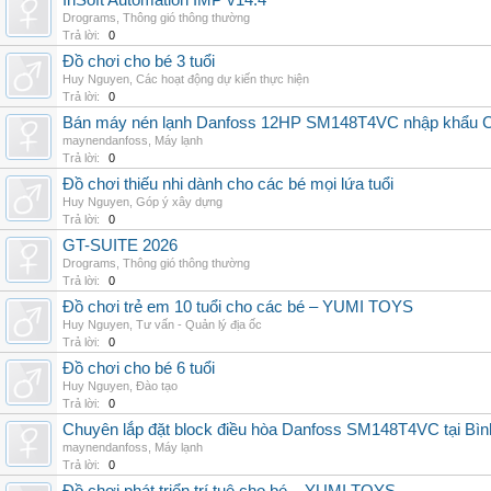
InSoft Automation IMP v14.4
Drograms
,
Thông gió thông thường
Trả lời:
0
Đồ chơi cho bé 3 tuổi
Huy Nguyen
,
Các hoạt động dự kiến thực hiện
Trả lời:
0
Bán máy nén lạnh Danfoss 12HP SM148T4VC nhập khẩu China
maynendanfoss
,
Máy lạnh
Trả lời:
0
Đồ chơi thiếu nhi dành cho các bé mọi lứa tuổi
Huy Nguyen
,
Góp ý xây dựng
Trả lời:
0
GT-SUITE 2026
Drograms
,
Thông gió thông thường
Trả lời:
0
Đồ chơi trẻ em 10 tuổi cho các bé – YUMI TOYS
Huy Nguyen
,
Tư vấn - Quản lý địa ốc
Trả lời:
0
Đồ chơi cho bé 6 tuổi
Huy Nguyen
,
Đào tạo
Trả lời:
0
Chuyên lắp đặt block điều hòa Danfoss SM148T4VC tại Bình
maynendanfoss
,
Máy lạnh
Trả lời:
0