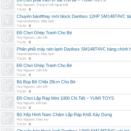
Đồ chơi phát triển trí tuệ cho bé – YUMI TOYS
Huy Nguyen
,
Trang trí nội ngoại thất
Trả lời:
0
Chuyên bán#thay mới block Danfoss 12HP SM148T4VC tận n
maynendanfoss
,
Máy lạnh
Trả lời:
0
Đồ Chơi Ghép Tranh Cho Bé
Huy Nguyen
,
Liên kết
Trả lời:
0
Phân phối máy nén lạnh Danfoss SM148T4VC hàng chính hã
maynendanfoss
,
Máy lạnh
Trả lời:
0
Đồ Chơi Ghép Tranh Cho Bé
Huy Nguyen
,
Liên kết
Trả lời:
0
Bộ Búp Bê Chibi 28cm Cho Bé
Huy Nguyen
,
Liên kết
Trả lời:
0
Đồ Chơi Lắp Ráp Mini 1000 Chi Tiết – YUMI TOYS
Huy Nguyen
,
Kết bạn
Trả lời:
0
Bộ Xếp Hình Nam Châm Lắp Ráp Khối Xây Dựng
Huy Nguyen
,
Giao lưu
Trả lời:
0