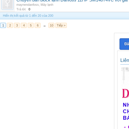
Chuyên bán block lạnh Danfoss 12HP SM148T4VC với giá tốt
maynendanfoss
,
Máy lạnh
Trả lời:
0
Hiển thị kết quả từ 1 đến 20 của 200
1
2
3
4
5
6
→
10
Tiếp >
Đă
Liê