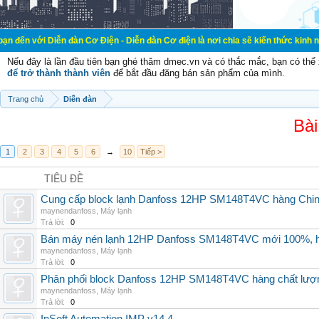
ễn đàn Cơ Điện - Diễn đàn Cơ điện là nơi chia sẽ kiến thức kinh nghiệm trong 
Nếu đây là lần đầu tiên bạn ghé thăm dmec.vn và có thắc mắc, bạn có th
để trở thành thành viên
để bắt đầu đăng bán sản phẩm của mình.
Trang chủ
Diễn đàn
Bài
1
2
3
4
5
6
→
10
Tiếp >
TIÊU ĐỀ
Cung cấp block lạnh Danfoss 12HP SM148T4VC hàng China, g
maynendanfoss
,
Máy lạnh
Trả lời:
0
Bán máy nén lạnh 12HP Danfoss SM148T4VC mới 100%, hà
maynendanfoss
,
Máy lạnh
Trả lời:
0
Phân phối block Danfoss 12HP SM148T4VC hàng chất lượng
maynendanfoss
,
Máy lạnh
Trả lời:
0