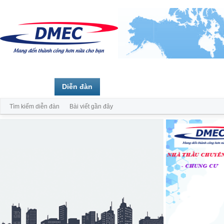
Trang chủ
Diễn đàn
Thành viên
Tìm kiếm diễn đàn
Bài viết gần đây