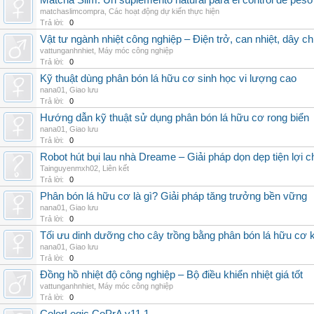
Matcha Slim: Un suplemento natural para el control de peso
matchaslimcompra
,
Các hoạt động dự kiến thực hiện
Trả lời:
0
Vật tư ngành nhiệt công nghiệp – Điện trở, can nhiệt, dây ch
vattunganhnhiet
,
Máy móc công nghiệp
Trả lời:
0
Kỹ thuật dùng phân bón lá hữu cơ sinh học vi lượng cao
nana01
,
Giao lưu
Trả lời:
0
Hướng dẫn kỹ thuật sử dụng phân bón lá hữu cơ rong biển
nana01
,
Giao lưu
Trả lời:
0
Robot hút bụi lau nhà Dreame – Giải pháp dọn dẹp tiện lợi ch
Tainguyenmxh02
,
Liên kết
Trả lời:
0
Phân bón lá hữu cơ là gì? Giải pháp tăng trưởng bền vững
nana01
,
Giao lưu
Trả lời:
0
Tối ưu dinh dưỡng cho cây trồng bằng phân bón lá hữu cơ
nana01
,
Giao lưu
Trả lời:
0
Đồng hồ nhiệt độ công nghiệp – Bộ điều khiển nhiệt giá tốt
vattunganhnhiet
,
Máy móc công nghiệp
Trả lời:
0