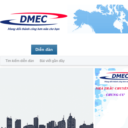
Trang chủ
Diễn đàn
Thành viên
Tìm kiếm diễn đàn
Bài viết gần đây