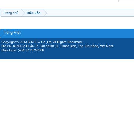
Trang chủ
Diễn đàn
Tiếng Việt
Copyright © 2013 D.M.E.C Co.,Ltd, All Rights Reserved.
Địa chỉ: K190 Lê Duẩn, P. Tân chính, Q. Thanh Khê, Thp. Đà Nẵng, Việt Nam.
Điện thoại: (+84) 5113752506