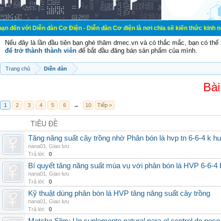
ễn đàn Cơ Điện - Diễn đàn Cơ điện là nơi chia sẽ kiến thức kinh nghiệm trong 
Nếu đây là lần đầu tiên bạn ghé thăm dmec.vn và có thắc mắc, bạn có th
để trở thành thành viên
để bắt đầu đăng bán sản phẩm của mình.
Trang chủ
Diễn đàn
Bài
1
2
3
4
5
6
→
10
Tiếp >
TIÊU ĐỀ
Tăng năng suất cây trồng nhờ Phân bón lá hvp tn 6-6-4 k h
nana01
,
Giao lưu
Trả lời:
0
Bí quyết tăng năng suất mùa vụ với phân bón lá HVP 6-6-4 
nana01
,
Giao lưu
Trả lời:
0
Kỹ thuật dùng phân bón lá HVP tăng năng suất cây trồng
nana01
,
Giao lưu
Trả lời:
0