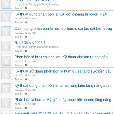
ColorLogic CoPrA v11.1
Drograms
,
Thông gió thông thường
Trả lời:
0
Kỹ thuật dùng phân bón lá hữu cơ khoáng hi boron 7-14
nana01
,
Giao lưu
Trả lời:
0
Cách dùng phân bón lá hữu cơ humic cải tạo đất bền vững
nana01
,
Giao lưu
Trả lời:
0
Res3DInv v2026.1
Drograms
,
Thông gió thông thường
Trả lời:
0
Phân bón lá hữu cơ cho lan: Kỹ thuật cho lan ra hoa bền
nana01
,
Giao lưu
Trả lời:
0
Kỹ thuật sử dụng phân bón lá humic usa tăng sức bền cây
nana01
,
Giao lưu
Trả lời:
0
Kỹ thuật dùng phân bón lá humic rong biển tăng năng suất
nana01
,
Giao lưu
Trả lời:
0
Phân bón lá humic Mỹ giúp cây phục hồi nhanh, tăng năng
nana01
,
Giao lưu
Trả lời:
0