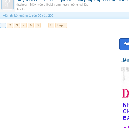
Máy thổi khí HEYWEL giá tốt – Giải pháp cấp khí cho nhiều 
thaihoan
,
Máy móc thiết bị trong ngành công nghiệp
Trả lời:
0
Hiển thị kết quả từ 1 đến 20 của 200
1
2
3
4
5
6
→
10
Tiếp >
Đă
Liê