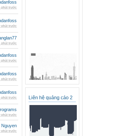
danfoss
 phút trước
danfoss
 phút trước
anglan77
 phút trước
danfoss
 phút trước
danfoss
 phút trước
danfoss
Liên hệ quảng cáo 2
 phút trước
rograms
 phút trước
 Nguyen
 phút trước