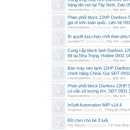
hàng tận nơi tại Tây Ninh. Zalo 
maynendanfoss
,
25 phút trước
,
Máy lạnh
Phân phối block 12HP Danfoss
giá rẻ trên toàn quốc. Liên hệ 09
maynendanfoss
,
29 phút trước
,
Máy lạnh
Bí quyết lựa chọn chổi than phù 
quanglan77
,
34 phút trước
,
Máy tính - Lapto
Cung cấp block lạnh Danfoss 1
tốt tại Nha Trang. Hotline 0931 1
maynendanfoss
,
38 phút trước
,
Máy lạnh
Bán máy nén lạnh 12HP Danfo
chính hãng China. Gọi SĐT 0931
maynendanfoss
,
44 phút trước
,
Máy lạnh
Phân phối block Danfoss 12HP 
có sẵn số lượng lớn. SĐT 0931 
maynendanfoss
,
45 phút trước
,
Máy lạnh
InSoft Automation IMP v14.4
Drograms
,
50 phút trước
,
Thông gió thông 
Đồ chơi cho bé 3 tuổi
Huy Nguyen
,
59 phút trước
,
Các hoạt động 