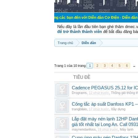
Chào mừng các bạn đến với Diễn đàn Cơ Điện - Diễn đàn Cơ điện là 
Nếu đây là lần đầu tiên bạn ghé thăm dmec.
để trở thành thành viên
để bắt đầu đăng bá
Trang chủ
Diễn đàn
Trang 1 của 10 trang
1
2
3
4
5
6
→
TIÊU ĐỀ
Cadence PEGASUS 25.12 for I
Drograms
,
12 phút trước
,
Thông gió thông 
Công tắc áp suất Danfoss KP1 –
trangbilalo
,
17 phút trước
,
Xây dựng
Lắp đặt máy nén lạnh 12HP Da
giá tốt nhất tại Long An. Call 09
maynendanfoss
,
19 phút trước
,
Máy lạnh
Cung ứng máy nén Danfoss 12H