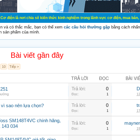
nơi chia sẽ kiến thức kinh nghiệm trong lãnh vực cơ điện, mua bán, ký gửi, ch
vn và có thắc mắc, bạn có thể xem
các câu hỏi thường gặp
bằng cách nhấn 
n sản phẩm của mình.
Bài viết gần đây
10
Tiếp >
TRẢ LỜI
ĐỌC
BÀI VI
Trả lời:
0
D
C251
thường
Đọc:
1
12
Trả lời:
0
t
 vì sao nên lựa chọn?
Đọc:
1
17
nfoss SM148T4VC chính hãng,
Trả lời:
0
maynen
31 143 034
Đọc:
1
19
P SM148T4VC giá tốt, giao