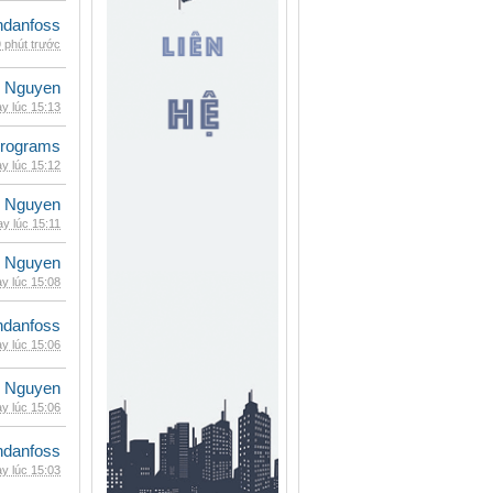
danfoss
 phút trước
 Nguyen
y lúc 15:13
rograms
y lúc 15:12
 Nguyen
y lúc 15:11
 Nguyen
y lúc 15:08
danfoss
y lúc 15:06
 Nguyen
y lúc 15:06
danfoss
y lúc 15:03