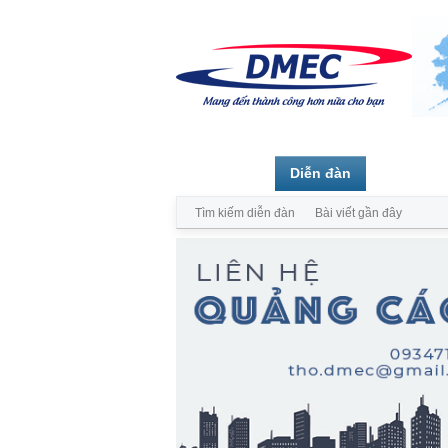
Trang chủ
Diễn đàn
Thành vi
Tìm kiếm diễn đàn
Bài viết gần đây