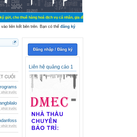
o thuê hàng hoá dịch vụ cá nhân, gia đình. Mua bán, ký gửi, cho thuê thiết bị 
vào liên kết bên trên. Bạn có thể
đăng ký
Đăng nhập / Đăng ký
Liên hệ quảng cáo 1
ẾT CUỐI
rograms
 phút trước
rangbilalo
 phút trước
danfoss
 phút trước