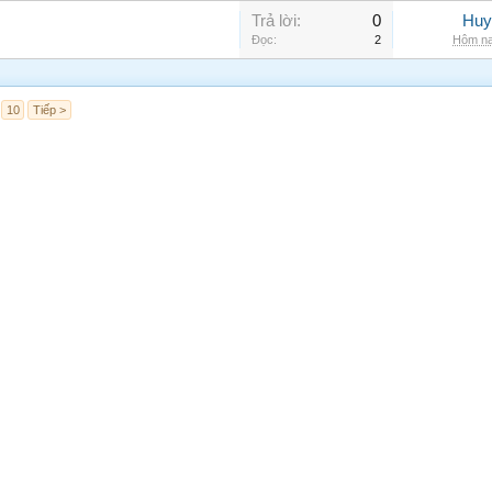
Trả lời:
0
Huy
Đọc:
2
Hôm na
10
Tiếp >