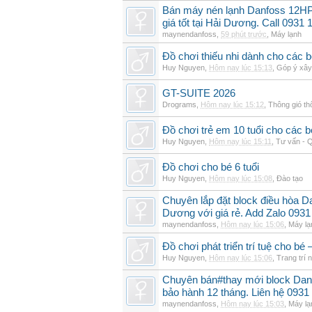
Bán máy nén lạnh Danfoss 12H
giá tốt tại Hải Dương. Call 0931 
maynendanfoss
,
59 phút trước
,
Máy lạnh
Đồ chơi thiếu nhi dành cho các bé 
Huy Nguyen
,
Hôm nay lúc 15:13
,
Góp ý xây
GT-SUITE 2026
Drograms
,
Hôm nay lúc 15:12
,
Thông gió t
Đồ chơi trẻ em 10 tuổi cho các
Huy Nguyen
,
Hôm nay lúc 15:11
,
Tư vấn - Q
Đồ chơi cho bé 6 tuổi
Huy Nguyen
,
Hôm nay lúc 15:08
,
Đào tạo
Chuyên lắp đặt block điều hòa 
Dương với giá rẻ. Add Zalo 0931
maynendanfoss
,
Hôm nay lúc 15:06
,
Máy lạ
Đồ chơi phát triển trí tuệ cho 
Huy Nguyen
,
Hôm nay lúc 15:06
,
Trang trí n
Chuyên bán#thay mới block Da
bảo hành 12 tháng. Liên hệ 0931
maynendanfoss
,
Hôm nay lúc 15:03
,
Máy lạ