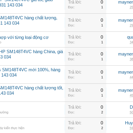
Trả lời:
0
maynen
0931 143 034
Đọc:
1
25
 SM148T4VC hàng chất lượng,
Trả lời:
0
maynen
31 143 034
Đọc:
1
29
Trả lời:
0
qu
hợp với từng loại động cơ
p
Đọc:
1
34
2HP SM148T4VC hàng China, giá
Trả lời:
0
maynen
43 034
Đọc:
1
38
ss SM148T4VC mới 100%, hàng
Trả lời:
0
maynen
 143 034
Đọc:
1
44
SM148T4VC hàng chất lượng tốt,
Trả lời:
0
maynen
143 034
Đọc:
1
45
Trả lời:
0
D
thường
Đọc:
2
50
Trả lời:
0
Huy
dự kiến thực hiện
Đọc:
2
59