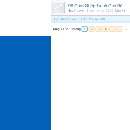
Đồ Chơi Ghép Tranh Cho Bé
Huy Nguyen
,
Hôm nay lúc 15:02
,
Liên kết
Hiển thị kết quả từ 1 đến 20 của 200
Trang 1 của 10 trang
1
2
3
4
5
6
→