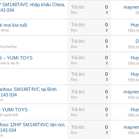
P SM148T4VC nhập khẩu China,
Trả lời:
0
maynen
143 034
Đọc:
3
59
Trả lời:
0
Huy
mọi lứa tuổi
 dựng
Đọc:
2
Hôm na
Trả lời:
0
D
hông thường
Đọc:
3
Hôm na
Trả lời:
0
Huy
 bé – YUMI TOYS
uản lý địa ốc
Đọc:
2
Hôm na
Trả lời:
0
Huy
Đọc:
3
Hôm na
Danfoss SM148T4VC tại Bình
Trả lời:
0
maynen
 143 034
Đọc:
3
Hôm na
nh
Trả lời:
0
Huy
bé – YUMI TOYS
ội ngoại thất
Đọc:
2
Hôm na
nfoss 12HP SM148T4VC tận nơi,
Trả lời:
0
maynen
 143 034
Đọc:
3
Hôm na
nh