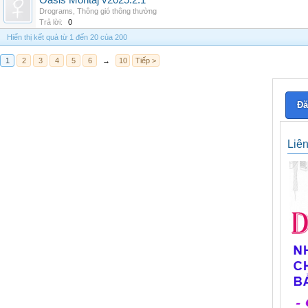
Oasis Montaj v2025.2.1
Drograms
,
Thông gió thông thường
Trả lời:
0
Hiển thị kết quả từ 1 đến 20 của 200
1
2
3
4
5
6
→
10
Tiếp >
Đă
Liê