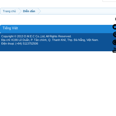
Trang chủ
Diễn đàn
Tiếng Việt
Copyright © 2013 D.M.E.C Co.,Ltd, All Rights Reserved.
Địa chỉ: K190 Lê Duẩn, P. Tân chính, Q. Thanh Khê, Thp. Đà Nẵng, Việt Nam.
Điện thoại: (+84) 5113752506