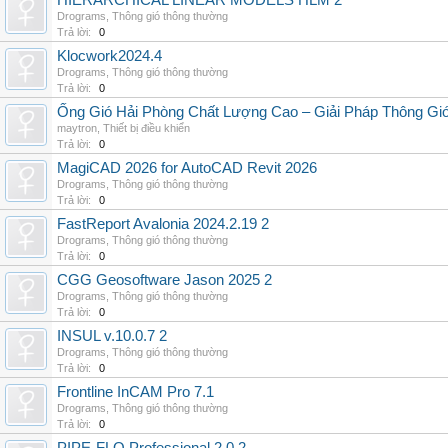
HIERARCHICAL LINEAR MODELS HLM 2
Drograms
,
Thông gió thông thường
Trả lời:
0
Klocwork2024.4
Drograms
,
Thông gió thông thường
Trả lời:
0
Ống Gió Hải Phòng Chất Lượng Cao – Giải Pháp Thông Gió
maytron
,
Thiết bị điều khiển
Trả lời:
0
MagiCAD 2026 for AutoCAD Revit 2026
Drograms
,
Thông gió thông thường
Trả lời:
0
FastReport Avalonia 2024.2.19 2
Drograms
,
Thông gió thông thường
Trả lời:
0
CGG Geosoftware Jason 2025 2
Drograms
,
Thông gió thông thường
Trả lời:
0
INSUL v.10.0.7 2
Drograms
,
Thông gió thông thường
Trả lời:
0
Frontline InCAM Pro 7.1
Drograms
,
Thông gió thông thường
Trả lời:
0