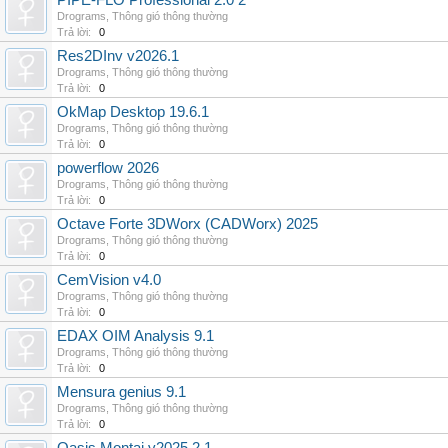
PIPE-FLO Professional 2.0 2
Drograms
,
Thông gió thông thường
Trả lời:
0
Res2DInv v2026.1
Drograms
,
Thông gió thông thường
Trả lời:
0
OkMap Desktop 19.6.1
Drograms
,
Thông gió thông thường
Trả lời:
0
powerflow 2026
Drograms
,
Thông gió thông thường
Trả lời:
0
Octave Forte 3DWorx (CADWorx) 2025
Drograms
,
Thông gió thông thường
Trả lời:
0
CemVision v4.0
Drograms
,
Thông gió thông thường
Trả lời:
0
EDAX OIM Analysis 9.1
Drograms
,
Thông gió thông thường
Trả lời:
0
Mensura genius 9.1
Drograms
,
Thông gió thông thường
Trả lời:
0