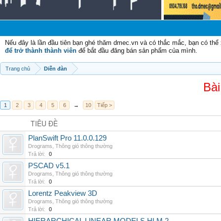
Nếu đây là lần đầu tiên bạn ghé thăm dmec.vn và có thắc mắc, bạn có th
để trở thành thành viên
để bắt đầu đăng bán sản phẩm của mình.
Trang chủ
Diễn đàn
Bài
1
2
3
4
5
6
→
10
Tiếp >
TIÊU ĐỀ
PlanSwift Pro 11.0.0.129
Drograms
,
Thông gió thông thường
Trả lời:
0
PSCAD v5.1
Drograms
,
Thông gió thông thường
Trả lời:
0
Lorentz Peakview 3D
Drograms
,
Thông gió thông thường
Trả lời:
0