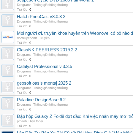
Jeppesen Cycle DVD 2608 Full World 2
Drograms
,
Thông gió thông thường
Trả lời:
0
Hatch PneuCalc v8.0.3 2
Drograms
,
Thông gió thông thường
Trả lời:
0
Mọi người ơi, truyện khoa huyễn trên Webnovel có bộ nào
doctruyenonlz
,
Truyện
Trả lời:
0
ClassNK PEERLESS 2019.2 2
Drograms
,
Thông gió thông thường
Trả lời:
0
Catalyst Professional v.3.3.5
Drograms
,
Thông gió thông thường
Trả lời:
0
geosoft oasis montaj 2025 2
Drograms
,
Thông gió thông thường
Trả lời:
0
Paladine DesignBase 6.2
Drograms
,
Thông gió thông thường
Trả lời:
0
Đập hộp Galaxy Z Fold8 đợt đầu: Khi việc nhận máy mới tr
pthao6
,
Điện thoại
Trả lời:
0