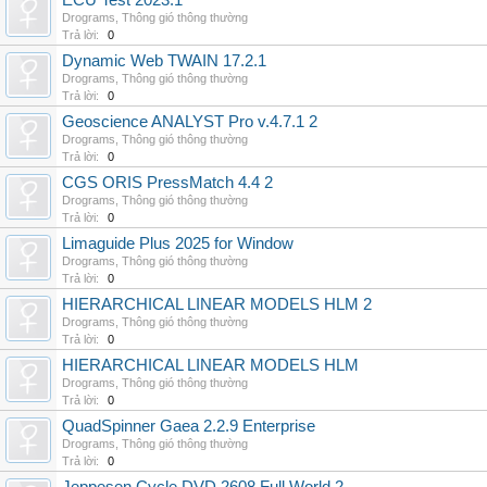
ECU Test 2023.1
Drograms
,
Thông gió thông thường
Trả lời:
0
Dynamic Web TWAIN 17.2.1
Drograms
,
Thông gió thông thường
Trả lời:
0
Geoscience ANALYST Pro v.4.7.1 2
Drograms
,
Thông gió thông thường
Trả lời:
0
CGS ORIS PressMatch 4.4 2
Drograms
,
Thông gió thông thường
Trả lời:
0
Limaguide Plus 2025 for Window
Drograms
,
Thông gió thông thường
Trả lời:
0
HIERARCHICAL LINEAR MODELS HLM 2
Drograms
,
Thông gió thông thường
Trả lời:
0
HIERARCHICAL LINEAR MODELS HLM
Drograms
,
Thông gió thông thường
Trả lời:
0
QuadSpinner Gaea 2.2.9 Enterprise
Drograms
,
Thông gió thông thường
Trả lời:
0