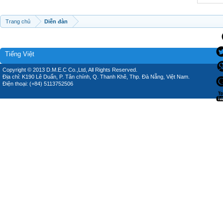
Trang chủ
Diễn đàn
Tiếng Việt
Copyright © 2013 D.M.E.C Co.,Ltd, All Rights Reserved.
Địa chỉ: K190 Lê Duẩn, P. Tân chính, Q. Thanh Khê, Thp. Đà Nẵng, Việt Nam.
Điện thoại: (+84) 5113752506