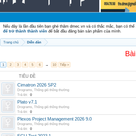
Nếu đây là lần đầu tiên bạn ghé thăm dmec.vn và có thắc mắc, bạn có th
để trở thành thành viên
để bắt đầu đăng bán sản phẩm của mình.
Trang chủ
Diễn đàn
Bài
1
2
3
4
5
6
→
10
Tiếp >
TIÊU ĐỀ
Cimatron 2026 SP2
Drograms
,
Thông gió thông thường
Trả lời:
0
Plato v7.1
Drograms
,
Thông gió thông thường
Trả lời:
0
Plexos Project Management 2026 9.0
Drograms
,
Thông gió thông thường
Trả lời:
0