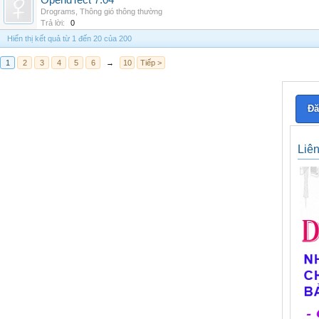
OpendTect 7.04
Drograms
,
Thông gió thông thường
Trả lời:
0
Hiển thị kết quả từ 1 đến 20 của 200
1
2
3
4
5
6
→
10
Tiếp >
Đă
Liê