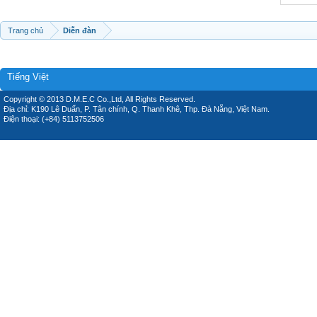
Trang chủ
Diễn đàn
Tiếng Việt
Copyright © 2013 D.M.E.C Co.,Ltd, All Rights Reserved.
Địa chỉ: K190 Lê Duẩn, P. Tân chính, Q. Thanh Khê, Thp. Đà Nẵng, Việt Nam.
Điện thoại: (+84) 5113752506