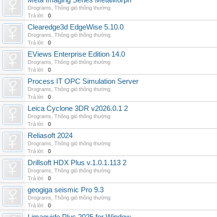
Meta Imaging Series MetaMorph
Drograms
,
Thông gió thông thường
Trả lời:
0
Clearedge3d EdgeWise 5.10.0
Drograms
,
Thông gió thông thường
Trả lời:
0
EViews Enterprise Edition 14.0
Drograms
,
Thông gió thông thường
Trả lời:
0
Process IT OPC Simulation Server
Drograms
,
Thông gió thông thường
Trả lời:
0
Leica Cyclone 3DR v2026.0.1 2
Drograms
,
Thông gió thông thường
Trả lời:
0
Reliasoft 2024
Drograms
,
Thông gió thông thường
Trả lời:
0
Drillsoft HDX Plus v.1.0.1.113 2
Drograms
,
Thông gió thông thường
Trả lời:
0
geogiga seismic Pro 9.3
Drograms
,
Thông gió thông thường
Trả lời:
0