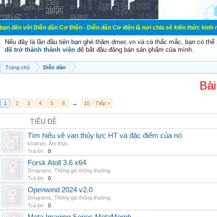
iễn đàn Cơ Điện - Diễn đàn Cơ điện là nơi chia sẽ kiến thức kinh nghiệm trong 
Nếu đây là lần đầu tiên bạn ghé thăm dmec.vn và có thắc mắc, bạn có th
để trở thành thành viên
để bắt đầu đăng bán sản phẩm của mình.
Trang chủ
Diễn đàn
Bài
1
2
3
4
5
6
→
10
Tiếp >
TIÊU ĐỀ
Tìm hiểu về van thủy lực HT và đặc điểm của nó
khatran
,
Ẩm thực
Trả lời:
0
Forsk Atoll 3.6 x64
Drograms
,
Thông gió thông thường
Trả lời:
0
Openwind 2024 v2.0
Drograms
,
Thông gió thông thường
Trả lời:
0