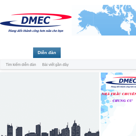
Trang chủ
Diễn đàn
Thành viên
Tìm kiếm diễn đàn
Bài viết gần đây