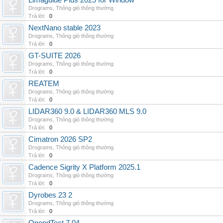
Limaguide Plus 2025 for Window
Drograms
,
Thông gió thông thường
Trả lời:
0
NextNano stable 2023
Drograms
,
Thông gió thông thường
Trả lời:
0
GT-SUITE 2026
Drograms
,
Thông gió thông thường
Trả lời:
0
REATEM
Drograms
,
Thông gió thông thường
Trả lời:
0
LIDAR360 9.0 & LIDAR360 MLS 9.0
Drograms
,
Thông gió thông thường
Trả lời:
0
Cimatron 2026 SP2
Drograms
,
Thông gió thông thường
Trả lời:
0
Cadence Sigrity X Platform 2025.1
Drograms
,
Thông gió thông thường
Trả lời:
0
Dyrobes 23 2
Drograms
,
Thông gió thông thường
Trả lời:
0