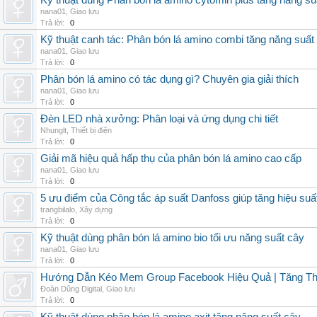
Kỹ thuật dùng Phân bón lá amino cytomin plus tăng năng su
nana01
,
Giao lưu
Trả lời:
0
Kỹ thuật canh tác: Phân bón lá amino combi tăng năng suất
nana01
,
Giao lưu
Trả lời:
0
Phân bón lá amino có tác dụng gì? Chuyên gia giải thích
nana01
,
Giao lưu
Trả lời:
0
Đèn LED nhà xưởng: Phân loại và ứng dụng chi tiết
Nhunglt
,
Thiết bị điện
Trả lời:
0
Giải mã hiệu quả hấp thụ của phân bón lá amino cao cấp
nana01
,
Giao lưu
Trả lời:
0
5 ưu điểm của Công tắc áp suất Danfoss giúp tăng hiệu suấ
trangbilalo
,
Xây dựng
Trả lời:
0
Kỹ thuật dùng phân bón lá amino bio tối ưu năng suất cây
nana01
,
Giao lưu
Trả lời:
0
Hướng Dẫn Kéo Mem Group Facebook Hiệu Quả | Tăng Th
Đoàn Dũng Digital
,
Giao lưu
Trả lời:
0