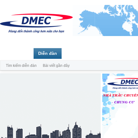
Trang chủ
Diễn đàn
Thành viên
Tìm kiếm diễn đàn
Bài viết gần đây