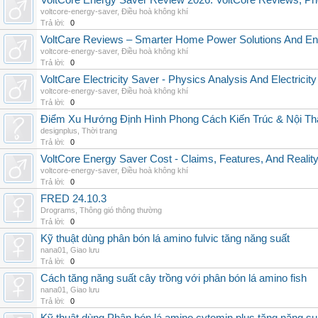
VoltCore Energy Saver Review 2026: VoltCore Reviews, Pric
voltcore-energy-saver
,
Điều hoà không khí
Trả lời:
0
VoltCare Reviews – Smarter Home Power Solutions And Ene
voltcore-energy-saver
,
Điều hoà không khí
Trả lời:
0
VoltCare Electricity Saver - Physics Analysis And Electrici
voltcore-energy-saver
,
Điều hoà không khí
Trả lời:
0
Điểm Xu Hướng Định Hình Phong Cách Kiến Trúc & Nội Thấ
designplus
,
Thời trang
Trả lời:
0
VoltCore Energy Saver Cost - Claims, Features, And Reality
voltcore-energy-saver
,
Điều hoà không khí
Trả lời:
0
FRED 24.10.3
Drograms
,
Thông gió thông thường
Trả lời:
0
Kỹ thuật dùng phân bón lá amino fulvic tăng năng suất
nana01
,
Giao lưu
Trả lời:
0
Cách tăng năng suất cây trồng với phân bón lá amino fish
nana01
,
Giao lưu
Trả lời:
0