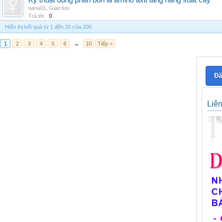
Kỹ thuật dùng phân bón lá amino axit tăng năng suất cây
nana01
,
Giao lưu
Trả lời:
0
Hiển thị kết quả từ 1 đến 20 của 200
1
2
3
4
5
6
→
10
Tiếp >
Đă
Liê