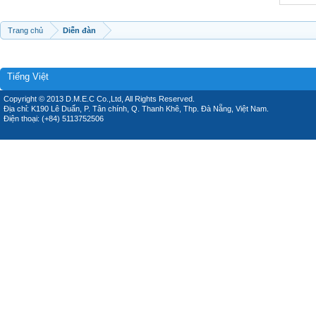
Trang chủ
Diễn đàn
Tiếng Việt
Copyright © 2013 D.M.E.C Co.,Ltd, All Rights Reserved.
Địa chỉ: K190 Lê Duẩn, P. Tân chính, Q. Thanh Khê, Thp. Đà Nẵng, Việt Nam.
Điện thoại: (+84) 5113752506