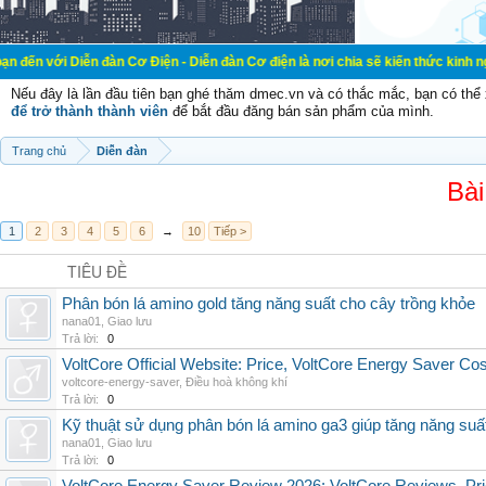
ễn đàn Cơ Điện - Diễn đàn Cơ điện là nơi chia sẽ kiến thức kinh nghiệm trong l
Nếu đây là lần đầu tiên bạn ghé thăm dmec.vn và có thắc mắc, bạn có th
để trở thành thành viên
để bắt đầu đăng bán sản phẩm của mình.
Trang chủ
Diễn đàn
Bài
1
2
3
4
5
6
→
10
Tiếp >
TIÊU ĐỀ
Phân bón lá amino gold tăng năng suất cho cây trồng khỏe
nana01
,
Giao lưu
Trả lời:
0
VoltCore Official Website: Price, VoltCore Energy Saver Co
voltcore-energy-saver
,
Điều hoà không khí
Trả lời:
0
Kỹ thuật sử dụng phân bón lá amino ga3 giúp tăng năng suấ
nana01
,
Giao lưu
Trả lời:
0