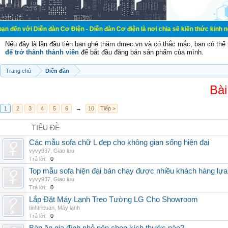
ễn đàn Cơ Điện - Diễn đàn Cơ điện là nơi chia sẽ kiến thức kinh nghiệm trong 
Nếu đây là lần đầu tiên bạn ghé thăm dmec.vn và có thắc mắc, bạn có th
để trở thành thành viên
để bắt đầu đăng bán sản phẩm của mình.
Trang chủ
Diễn đàn
Bài
1
2
3
4
5
6
→
10
Tiếp >
TIÊU ĐỀ
Các mẫu sofa chữ L đẹp cho không gian sống hiện đại
vyvy937
,
Giao lưu
Trả lời:
0
Top mẫu sofa hiện đại bán chạy được nhiều khách hàng lự
vyvy937
,
Giao lưu
Trả lời:
0
Lắp Đặt Máy Lạnh Treo Tường LG Cho Showroom
tinhtrieuan
,
Máy lạnh
Trả lời:
0