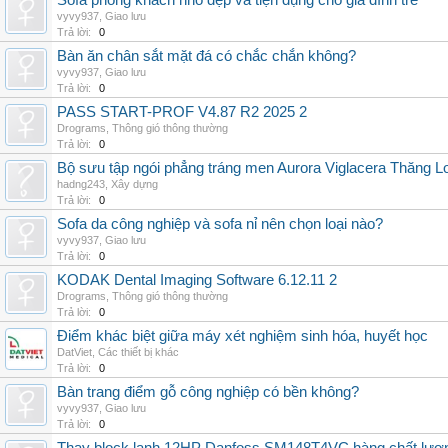
Sofa phòng khách nhỏ đẹp và tiện dụng cho gia đình trẻ
vyvy937
,
Giao lưu
Trả lời:
0
Bàn ăn chân sắt mặt đá có chắc chắn không?
vyvy937
,
Giao lưu
Trả lời:
0
PASS START-PROF V4.87 R2 2025 2
Drograms
,
Thông gió thông thường
Trả lời:
0
Bộ sưu tập ngói phẳng tráng men Aurora Viglacera Thăng L
hadng243
,
Xây dựng
Trả lời:
0
Sofa da công nghiệp và sofa nỉ nên chọn loại nào?
vyvy937
,
Giao lưu
Trả lời:
0
KODAK Dental Imaging Software 6.12.11 2
Drograms
,
Thông gió thông thường
Trả lời:
0
Điểm khác biệt giữa máy xét nghiệm sinh hóa, huyết học
DatViet
,
Các thiết bị khác
Trả lời:
0
Bàn trang điểm gỗ công nghiệp có bền không?
vyvy937
,
Giao lưu
Trả lời:
0