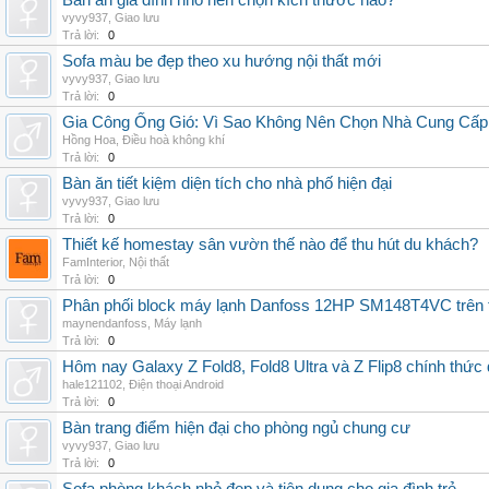
Bàn ăn gia đình nhỏ nên chọn kích thước nào?
vyvy937
,
Giao lưu
Trả lời:
0
Sofa màu be đẹp theo xu hướng nội thất mới
vyvy937
,
Giao lưu
Trả lời:
0
Gia Công Ống Gió: Vì Sao Không Nên Chọn Nhà Cung Cấp
Hồng Hoa
,
Điều hoà không khí
Trả lời:
0
Bàn ăn tiết kiệm diện tích cho nhà phố hiện đại
vyvy937
,
Giao lưu
Trả lời:
0
Thiết kế homestay sân vườn thế nào để thu hút du khách?
FamInterior
,
Nội thất
Trả lời:
0
Phân phối block máy lạnh Danfoss 12HP SM148T4VC trên t
maynendanfoss
,
Máy lạnh
Trả lời:
0
Hôm nay Galaxy Z Fold8, Fold8 Ultra và Z Flip8 chính thức
hale121102
,
Điện thoại Android
Trả lời:
0
Bàn trang điểm hiện đại cho phòng ngủ chung cư
vyvy937
,
Giao lưu
Trả lời:
0