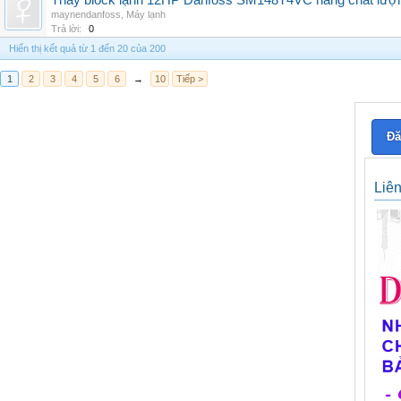
Thay block lạnh 12HP Danfoss SM148T4VC hàng chất lượng,
maynendanfoss
,
Máy lạnh
Trả lời:
0
Hiển thị kết quả từ 1 đến 20 của 200
1
2
3
4
5
6
→
10
Tiếp >
Đă
Liê