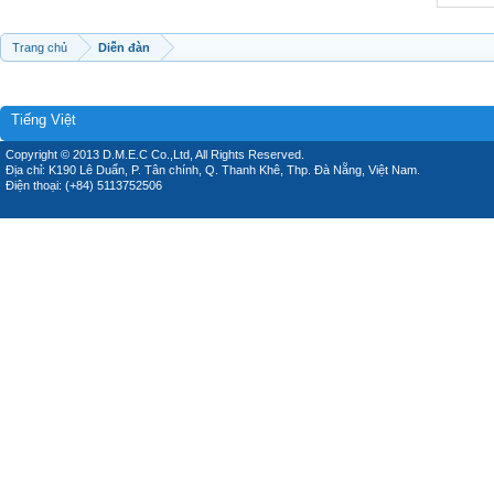
Trang chủ
Diễn đàn
Tiếng Việt
Copyright © 2013 D.M.E.C Co.,Ltd, All Rights Reserved.
Địa chỉ: K190 Lê Duẩn, P. Tân chính, Q. Thanh Khê, Thp. Đà Nẵng, Việt Nam.
Điện thoại: (+84) 5113752506