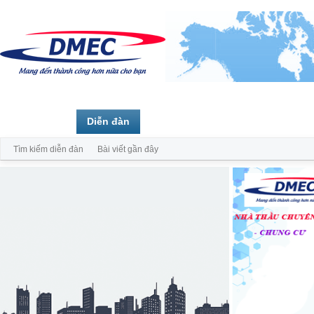
Trang chủ
Diễn đàn
Thành viên
Tìm kiếm diễn đàn
Bài viết gần đây