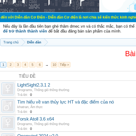
đàn Cơ Điện - Diễn đàn Cơ điện là nơi chia sẽ kiến thức kinh nghiệm trong lãnh
Nếu đây là lần đầu tiên bạn ghé thăm dmec.vn và có thắc mắc, bạn có th
để trở thành thành viên
để bắt đầu đăng bán sản phẩm của mình.
Trang chủ
Diễn đàn
Bài
1
2
3
4
5
6
→
10
Tiếp >
TIÊU ĐỀ
LightSight2.3.1 2
Drograms
,
Thông gió thông thường
Trả lời:
0
Tìm hiểu về van thủy lực HT và đặc điểm của nó
khatran
,
Ẩm thực
Trả lời:
0
Forsk Atoll 3.6 x64
Drograms
,
Thông gió thông thường
Trả lời:
0