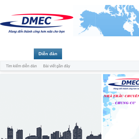
Trang chủ
Diễn đàn
Thành viên
Tìm kiếm diễn đàn
Bài viết gần đây