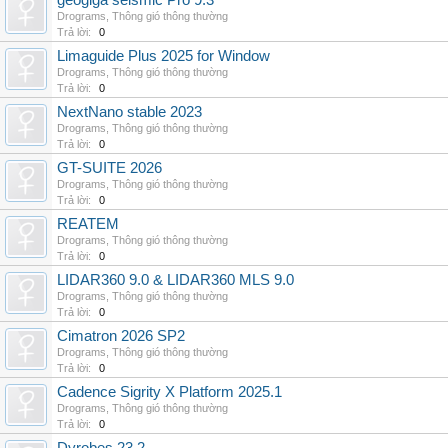
geogiga seismic Pro 9.3
Drograms
,
Thông gió thông thường
Trả lời:
0
Limaguide Plus 2025 for Window
Drograms
,
Thông gió thông thường
Trả lời:
0
NextNano stable 2023
Drograms
,
Thông gió thông thường
Trả lời:
0
GT-SUITE 2026
Drograms
,
Thông gió thông thường
Trả lời:
0
REATEM
Drograms
,
Thông gió thông thường
Trả lời:
0
LIDAR360 9.0 & LIDAR360 MLS 9.0
Drograms
,
Thông gió thông thường
Trả lời:
0
Cimatron 2026 SP2
Drograms
,
Thông gió thông thường
Trả lời:
0
Cadence Sigrity X Platform 2025.1
Drograms
,
Thông gió thông thường
Trả lời:
0