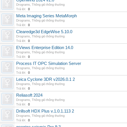
Openwind 2024 v2.0
Drograms
,
Thông gió thông thường
Trả lời:
0
Meta Imaging Series MetaMorph
Drograms
,
Thông gió thông thường
Trả lời:
0
Clearedge3d EdgeWise 5.10.0
Drograms
,
Thông gió thông thường
Trả lời:
0
EViews Enterprise Edition 14.0
Drograms
,
Thông gió thông thường
Trả lời:
0
Process IT OPC Simulation Server
Drograms
,
Thông gió thông thường
Trả lời:
0
Leica Cyclone 3DR v2026.0.1 2
Drograms
,
Thông gió thông thường
Trả lời:
0
Reliasoft 2024
Drograms
,
Thông gió thông thường
Trả lời:
0
Drillsoft HDX Plus v.1.0.1.113 2
Drograms
,
Thông gió thông thường
Trả lời:
0