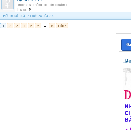
Dyrobes 23 2
Drograms
,
Thông gió thông thường
Trả lời:
0
Hiển thị kết quả từ 1 đến 20 của 200
1
2
3
4
5
6
→
10
Tiếp >
Đă
Liê