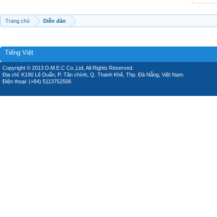
Trang chủ
Diễn đàn
Tiếng Việt
Copyright © 2013 D.M.E.C Co.,Ltd, All Rights Reserved.
Địa chỉ: K190 Lê Duẩn, P. Tân chính, Q. Thanh Khê, Thp. Đà Nẵng, Việt Nam.
Điện thoại: (+84) 5113752506