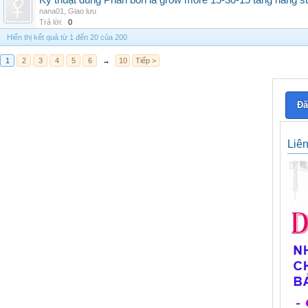
Kỹ thuật dùng Phân bón lá grow more 15-30-15 tăng năng s
nana01
,
Giao lưu
Trả lời:
0
Hiển thị kết quả từ 1 đến 20 của 200
1
2
3
4
5
6
→
10
Tiếp >
Đă
Liê