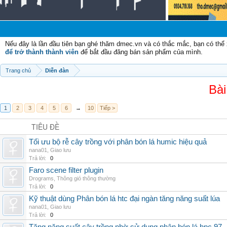
Nếu đây là lần đầu tiên bạn ghé thăm dmec.vn và có thắc mắc, bạn có th
để trở thành thành viên
để bắt đầu đăng bán sản phẩm của mình.
Trang chủ
Diễn đàn
Bài
1
2
3
4
5
6
→
10
Tiếp >
TIÊU ĐỀ
Tối ưu bộ rễ cây trồng với phân bón lá humic hiệu quả
nana01
,
Giao lưu
Trả lời:
0
Faro scene filter plugin
Drograms
,
Thông gió thông thường
Trả lời:
0
Kỹ thuật dùng Phân bón lá htc đại ngàn tăng năng suất lúa
nana01
,
Giao lưu
Trả lời:
0