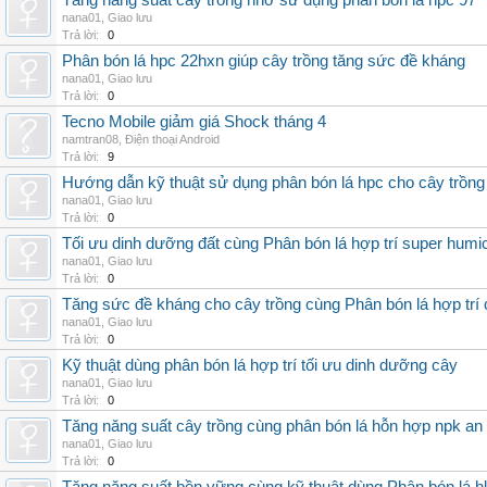
Tăng năng suất cây trồng nhờ sử dụng phân bón lá hpc 97
nana01
,
Giao lưu
Trả lời:
0
Phân bón lá hpc 22hxn giúp cây trồng tăng sức đề kháng
nana01
,
Giao lưu
Trả lời:
0
Tecno Mobile giảm giá Shock tháng 4
namtran08
,
Điện thoại Android
Trả lời:
9
Hướng dẫn kỹ thuật sử dụng phân bón lá hpc cho cây trồng
nana01
,
Giao lưu
Trả lời:
0
Tối ưu dinh dưỡng đất cùng Phân bón lá hợp trí super humi
nana01
,
Giao lưu
Trả lời:
0
Tăng sức đề kháng cho cây trồng cùng Phân bón lá hợp trí 
nana01
,
Giao lưu
Trả lời:
0
Kỹ thuật dùng phân bón lá hợp trí tối ưu dinh dưỡng cây
nana01
,
Giao lưu
Trả lời:
0
Tăng năng suất cây trồng cùng phân bón lá hỗn hợp npk an
nana01
,
Giao lưu
Trả lời:
0