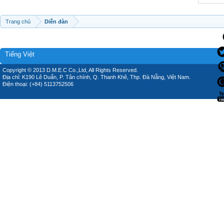
Trang chủ
Diễn đàn
Tiếng Việt
Copyright © 2013 D.M.E.C Co.,Ltd, All Rights Reserved.
Địa chỉ: K190 Lê Duẩn, P. Tân chính, Q. Thanh Khê, Thp. Đà Nẵng, Việt Nam.
Điện thoại: (+84) 5113752506