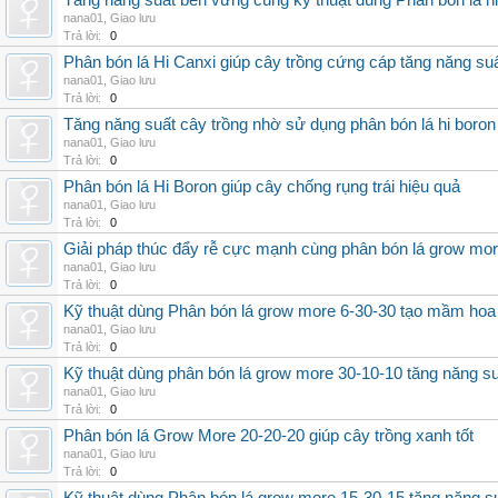
Tăng năng suất bền vững cùng kỹ thuật dùng Phân bón lá h
nana01
,
Giao lưu
Trả lời:
0
Phân bón lá Hi Canxi giúp cây trồng cứng cáp tăng năng su
nana01
,
Giao lưu
Trả lời:
0
Tăng năng suất cây trồng nhờ sử dụng phân bón lá hi boron
nana01
,
Giao lưu
Trả lời:
0
Phân bón lá Hi Boron giúp cây chống rụng trái hiệu quả
nana01
,
Giao lưu
Trả lời:
0
Giải pháp thúc đẩy rễ cực mạnh cùng phân bón lá grow mo
nana01
,
Giao lưu
Trả lời:
0
Kỹ thuật dùng Phân bón lá grow more 6-30-30 tạo mầm hoa
nana01
,
Giao lưu
Trả lời:
0
Kỹ thuật dùng phân bón lá grow more 30-10-10 tăng năng s
nana01
,
Giao lưu
Trả lời:
0
Phân bón lá Grow More 20-20-20 giúp cây trồng xanh tốt
nana01
,
Giao lưu
Trả lời:
0